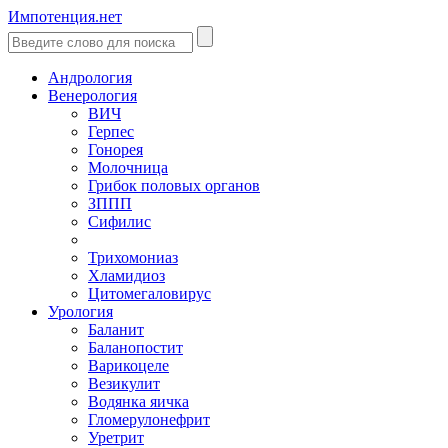
Импотенция.нет
Андрология
Венерология
ВИЧ
Герпес
Гонорея
Молочница
Грибок половых органов
ЗППП
Сифилис
Трихомониаз
Хламидиоз
Цитомегаловирус
Урология
Баланит
Баланопостит
Варикоцеле
Везикулит
Водянка яичка
Гломерулонефрит
Уретрит