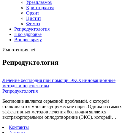
Уреаплазмоз
Крипторхизм
Орхит
Цистит
Фимоз
Репродуктология
Про здоровье
Вопрос врачу
Импотенция.net
Репродуктология
Лечение бесплодия при помощи ЭКО: инновационные
методы и перспективы
Репродуктология
Бесплодие является серьезной проблемой, с которой
сталкиваются многие супружеские пары. Одним из самых
эффективных методов лечения бесплодия является
экстракорпоральное оплодотворение (ЭКО), который…
Контакты
Авторы