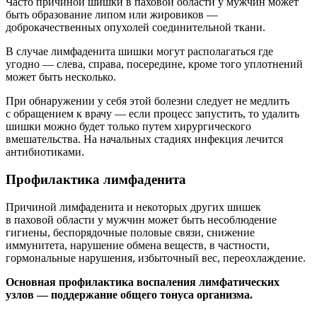
Часто причиной шишки в паховой области у мужчин может
быть образование липом или жировиков —
доброкачественных опухолей соединительной ткани.
В случае лимфаденита шишки могут располагаться где
угодно — слева, справа, посередине, кроме того уплотнений
может быть несколько.
При обнаружении у себя этой болезни следует не медлить
с обращением к врачу — если процесс запустить, то удалить
шишки можно будет только путем хирургического
вмешательства. На начальных стадиях инфекция лечится
антибиотиками.
Профилактика лимфаденита
Причиной лимфаденита и некоторых других шишек
в паховой области у мужчин может быть несоблюдение
гигиены, беспорядочные половые связи, снижение
иммунитета, нарушение обмена веществ, в частности,
гормональные нарушения, избыточный вес, переохлаждение.
Основная профилактика воспаления лимфатических
узлов — поддержание общего тонуса организма.