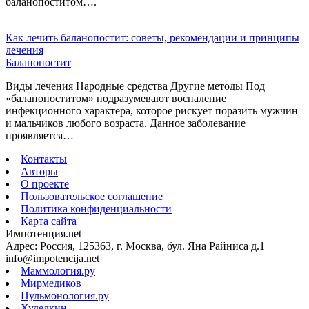
баланопоститом….
Как лечить баланопостит: советы, рекомендации и принципы
лечения
Баланопостит
Виды лечения Народные средства Другие методы Под
«баланопоститом» подразумевают воспаление
инфекционного характера, которое рискует поразить мужчин
и мальчиков любого возраста. Данное заболевание
проявляется…
Контакты
Авторы
О проекте
Пользовательское соглашение
Политика конфиденциальности
Карта сайта
Импотенция.net
Адрес: Россия, 125363, г. Москва, бул. Яна Райниса д.1
info@impotencija.net
Маммология.ру
Мирмедиков
Пульмонология.ру
Худелкин