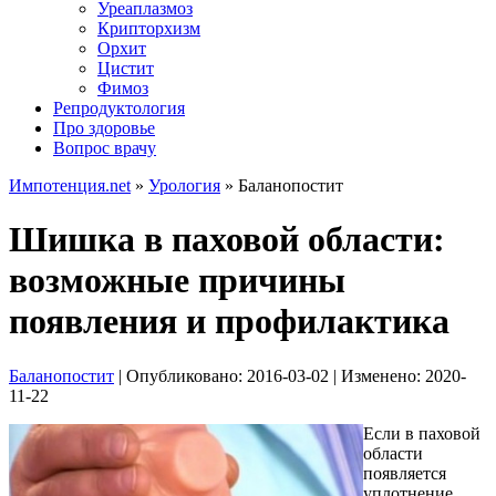
Уреаплазмоз
Крипторхизм
Орхит
Цистит
Фимоз
Репродуктология
Про здоровье
Вопрос врачу
Импотенция.net
»
Урология
»
Баланопостит
Шишка в паховой области:
возможные причины
появления и профилактика
Баланопостит
| Опубликовано:
2016-03-02
| Изменено:
2020-
11-22
Если в паховой
области
появляется
уплотнение,