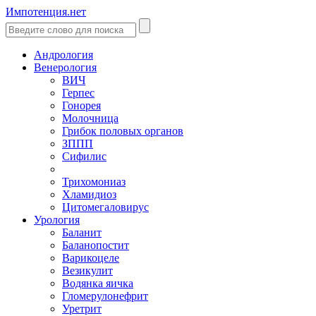
Импотенция.нет
Андрология
Венерология
ВИЧ
Герпес
Гонорея
Молочница
Грибок половых органов
ЗППП
Сифилис
Трихомониаз
Хламидиоз
Цитомегаловирус
Урология
Баланит
Баланопостит
Варикоцеле
Везикулит
Водянка яичка
Гломерулонефрит
Уретрит