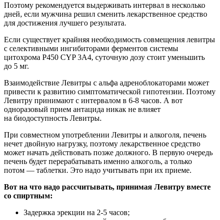
Поэтому рекомендуется выдерживать интервал в несколько
дней, если мужчина решил сменить лекарственное средство
для достижения лучшего результата.
Если существует крайняя необходимость совмещения левитры
с селективными ингибиторами ферментов системы
цитохрома Р450 CYP 3A4, суточную дозу стоит уменьшить
до 5 мг.
Взаимодействие Левитры с альфа адреноблокаторами может
привести к развитию симптоматической гипотензии. Поэтому
Левитру принимают с интервалом в 6-8 часов. А вот
одноразовый прием антацида никак не влияет
на биодоступность Левитры.
При совместном употреблении Левитры и алкоголя, печень
нечет двойную нагрузку, поэтому лекарственное средство
может начать действовать позже должного. В первую очередь
печень будет перерабатывать именно алкоголь, а только
потом — таблетки. Это надо учитывать при их приеме.
Вот на что надо рассчитывать, принимая Левитру вместе
со спиртным:
Задержка эрекции на 2-5 часов;