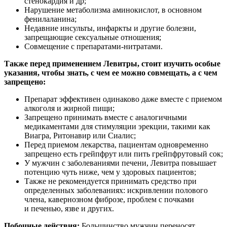
стенокардия и др;
Нарушение метаболизма аминокислот, в основном
фенилаланина;
Недавние инсульты, инфаркты и другие болезни,
запрещающие сексуальные отношения;
Совмещение с препаратами-нитратами.
Также перед применением Левитры, стоит изучить особые
указания, чтобы знать, с чем ее можно совмещать, а с чем
запрещено:
Препарат эффективен одинаково даже вместе с приемом
алкоголя и жирной пищи;
Запрещено принимать вместе с аналогичными
медикаментами для стимуляции эрекции, такими как
Виагра, Ритонавир или Сиалис;
Перед приемом лекарства, пациентам одновременно
запрещено есть грейпфрут или пить грейпфрутовый сок;
У мужчин с заболеваниями печени, Левитра повышает
потенцию чуть ниже, чем у здоровых пациентов;
Также не рекомендуется принимать средство при
определенных заболеваниях: искривлении полового
члена, кавернозном фиброзе, проблем с почками
и печенью, язве и других.
Побочные действия:
Большинство мужчин переносят