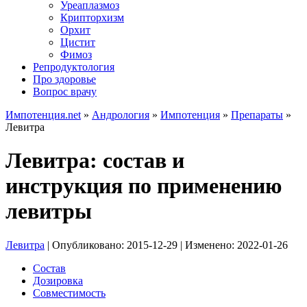
Уреаплазмоз
Крипторхизм
Орхит
Цистит
Фимоз
Репродуктология
Про здоровье
Вопрос врачу
Импотенция.net
»
Андрология
»
Импотенция
»
Препараты
»
Левитра
Левитра: состав и
инструкция по применению
левитры
Левитра
| Опубликовано:
2015-12-29
| Изменено:
2022-01-26
Состав
Дозировка
Совместимость