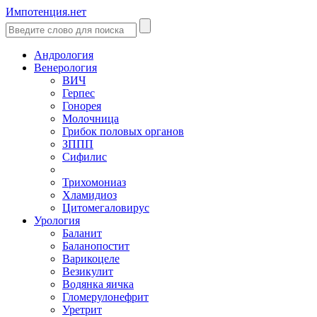
Импотенция.нет
Андрология
Венерология
ВИЧ
Герпес
Гонорея
Молочница
Грибок половых органов
ЗППП
Сифилис
Трихомониаз
Хламидиоз
Цитомегаловирус
Урология
Баланит
Баланопостит
Варикоцеле
Везикулит
Водянка яичка
Гломерулонефрит
Уретрит