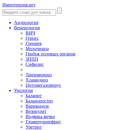
Импотенция.нет
Андрология
Венерология
ВИЧ
Герпес
Гонорея
Молочница
Грибок половых органов
ЗППП
Сифилис
Трихомониаз
Хламидиоз
Цитомегаловирус
Урология
Баланит
Баланопостит
Варикоцеле
Везикулит
Водянка яичка
Гломерулонефрит
Уретрит