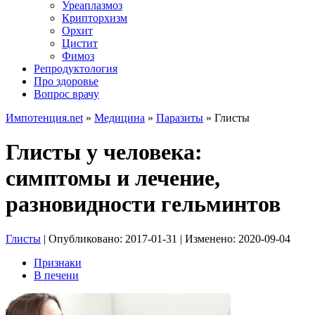
Уреаплазмоз
Крипторхизм
Орхит
Цистит
Фимоз
Репродуктология
Про здоровье
Вопрос врачу
Импотенция.net
»
Медицина
»
Паразиты
»
Глисты
Глисты у человека:
симптомы и лечение,
разновидности гельминтов
Глисты
| Опубликовано:
2017-01-31
| Изменено:
2020-09-04
Признаки
В печени