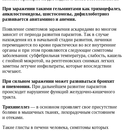
При заражении такими гельминтами как трихоцефалез,
анкилостомидозы, шистосомозы, дифиллоботриоз
развивается авитаминоз и анемия.
Появление симптомов заражения аскаридами во многом
зависит от периода развития паразитов. Так в случае
нахождения их в начальной стадии развития, личинки
перемещаются по крови практически во все внутренние
органы и при этом проявляются следующие симптомы
заболевания: субфебрильная температура, слабость, кашель
с гнойной мокротой, на рентгеновских снимках легких
заметны летучие инфильтраты, которые впоследствии
исчезают.
При сильном заражении может развиваться бронхит
и пневмония.
При дальнейшем развитие паразитов
происходит нарушение функций желудочно-кишечного
тракта.
Трихинеллез
— в основном проявляет свое присутствие
болями в мышечных тканях, лихорадочным состоянием
и отеками.
Такие глисты в печени человека, симптомы которых