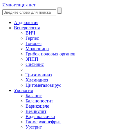
Импотенция.нет
Андрология
Венерология
ВИЧ
Герпес
Гонорея
Молочница
Грибок половых органов
ЗППП
Сифилис
Трихомониаз
Хламидиоз
Цитомегаловирус
Урология
Баланит
Баланопостит
Варикоцеле
Везикулит
Водянка яичка
Гломерулонефрит
Уретрит