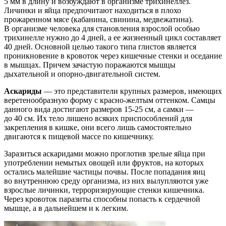
5 мм в длину и возбуждают в организме трихинеллез.
Личинки и яйца предпочитают находиться в плохо
прожаренном мясе (кабанина, свинина, медвежатина).
В организме человека для становления взрослой особью
трихинелле нужно до 4 дней, а ее жизненный цикл составляет
40 дней. Основной целью такого типа глистов является
проникновение в кровоток через кишечные стенки и оседание
в мышцах. Причем зачастую поражаются мышцы
дыхательной и опорно-двигательной систем.
Аскариды
— это представители крупных размеров, имеющих
веретенообразную форму с красно-желтым оттенком. Самцы
данного вида достигают размеров 15-25 см, а самки —
до 40 см. Их тело лишено всяких приспособлений для
закрепления в кишке, они всего лишь самостоятельно
двигаются к пищевой массе по кишечнику.
Заразиться аскаридами можно проглотив зрелые яйца при
употреблении немытых овощей или фруктов, на которых
остались малейшие частицы почвы. После попадания яиц
во внутреннюю среду организма, из них вылупляются уже
взрослые личинки, терроризирующие стенки кишечника.
Через кровоток паразиты способны попасть к сердечной
мышце, а в дальнейшем и к легким.