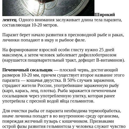
Широкий
лентец
. Одного внимания заслуживает длина тела паразита,
составляющая 10-20 метров.
Паразит берет начало развития в пресноводной рыбе и раках,
личинки попадают в икру и рыбное филе.
На формирование взрослой особи глисту нужно 25 дней
максимум, а затем человек заболевает дифиллоботриозом
(нарушается пищеварительный тракт, дефицит В-витаминов).
Печеночный сосальщик
— плоский червь, достигающий
размеров 10-20 мм, причем существует второе название этого
паразита — кошачья двуустка. В 50% случаев заражения,
страдают жители России, употребившие зараженную рыбу
(карп, карась, лещ, плотва). Рыба заражается печеночным
сосальщиков через употребленную улитку, которая ранее
употребила с пресной водой яйца гельминтов.
Для очистки рыбы от паразита необходима термообработка,
иначе личинка попадет в во внутреннюю среду организма,
повреждая желчный пузырь с кишечником. Признаками
острой фазы развития гельминтоза у человека служит чувство