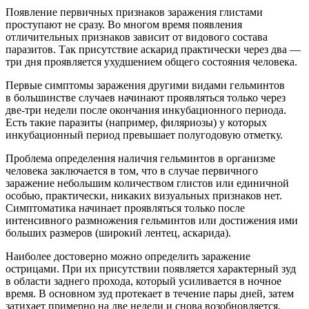
Появление первичных признаков заражения глистами
проступают не сразу. Во многом время появления
отличительных признаков зависит от видового состава
паразитов. Так присутствие аскарид практически через два —
три дня проявляется ухудшением общего состояния человека.
Первые симптомы заражения другими видами гельминтов
в большинстве случаев начинают проявляться только через
две-три недели после окончания инкубационного периода.
Есть такие паразиты (например, филяриозы) у которых
инкубационный период превышает полугодовую отметку.
Проблема определения наличия гельминтов в организме
человека заключается в том, что в случае первичного
заражение небольшим количеством глистов или единичной
особью, практически, никаких визуальных признаков нет.
Симптоматика начинает проявляться только после
интенсивного размножения гельминтов или достижения ими
больших размеров (широкий лентец, аскарида).
Наиболее достоверно можно определить заражение
острицами. При их присутствии появляется характерный зуд
в области заднего прохода, который усиливается в ночное
время. В основном зуд протекает в течение пары дней, затем
затихает примерно на две недели и снова возобновляется.