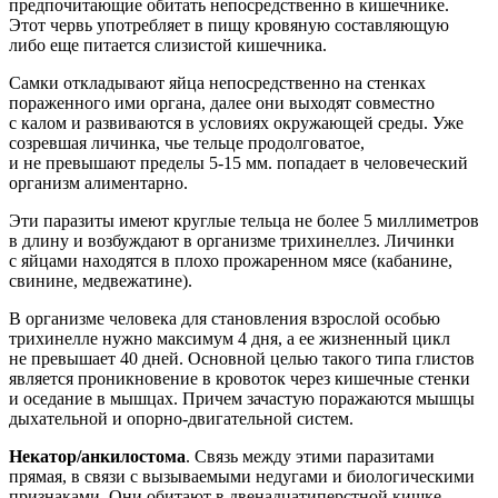
предпочитающие обитать непосредственно в кишечнике.
Этот червь употребляет в пищу кровяную составляющую
либо еще питается слизистой кишечника.
Самки откладывают яйца непосредственно на стенках
пораженного ими органа, далее они выходят совместно
с калом и развиваются в условиях окружающей среды. Уже
созревшая личинка, чье тельце продолговатое,
и не превышают пределы 5-15 мм. попадает в человеческий
организм алиментарно.
Эти паразиты имеют круглые тельца не более 5 миллиметров
в длину и возбуждают в организме трихинеллез. Личинки
с яйцами находятся в плохо прожаренном мясе (кабанине,
свинине, медвежатине).
В организме человека для становления взрослой особью
трихинелле нужно максимум 4 дня, а ее жизненный цикл
не превышает 40 дней. Основной целью такого типа глистов
является проникновение в кровоток через кишечные стенки
и оседание в мышцах. Причем зачастую поражаются мышцы
дыхательной и опорно-двигательной систем.
Некатор/анкилостома
. Связь между этими паразитами
прямая, в связи с вызываемыми недугами и биологическими
признаками. Они обитают в двенадцатиперстной кишке,