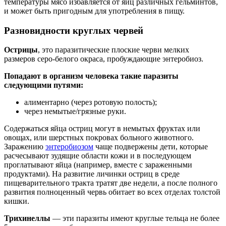
температуры мясо избавляется от яиц различных гельминтов,
и может быть пригодным для употребления в пищу.
Разновидности круглых червей
Острицы
, это паразитические плоские черви мелких
размеров серо-белого окраса, пробуждающие энтеробиоз.
Попадают в организм человека такие паразиты
следующими путями:
алиментарно (через ротовую полость);
через немытые/грязные руки.
Содержаться яйца остриц могут в немытых фруктах или
овощах, или шерстных покровах больного животного.
Заражению
энтеробиозом
чаще подвержены дети, которые
расчесывают зудящие области кожи и в последующем
проглатывают яйца (например, вместе с зараженными
продуктами). На развитие личинки остриц в среде
пищеварительного тракта тратят две недели, а после полного
развития полноценный червь обитает во всех отделах толстой
кишки.
Трихинеллы
— эти паразиты имеют круглые тельца не более