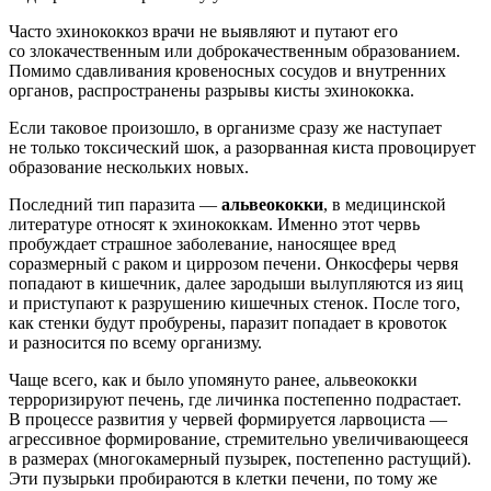
Часто эхинококкоз врачи не выявляют и путают его
со злокачественным или доброкачественным образованием.
Помимо сдавливания кровеносных сосудов и внутренних
органов, распространены разрывы кисты эхинококка.
Если таковое произошло, в организме сразу же наступает
не только токсический шок, а разорванная киста провоцирует
образование нескольких новых.
Последний тип паразита —
альвеококки
, в медицинской
литературе относят к эхинококкам. Именно этот червь
пробуждает страшное заболевание, наносящее вред
соразмерный с раком и циррозом печени. Онкосферы червя
попадают в кишечник, далее зародыши вылупляются из яиц
и приступают к разрушению кишечных стенок. После того,
как стенки будут пробурены, паразит попадает в кровоток
и разносится по всему организму.
Чаще всего, как и было упомянуто ранее, альвеококки
терроризируют печень, где личинка постепенно подрастает.
В процессе развития у червей формируется ларвоциста —
агрессивное формирование, стремительно увеличивающееся
в размерах (многокамерный пузырек, постепенно растущий).
Эти пузырьки пробираются в клетки печени, по тому же