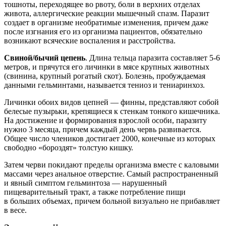
тошноты, переходящее во рвоту, боли в верхних отделах
живота, аллергические реакции мышечный спазм. Паразит
создает в организме необратимые изменения, причем даже
после изгнания его из организма пациентов, обязательно
возникают всяческие воспаления и расстройства.
Свиной/бычий цепень
. Длина тельца паразита составляет 5-6
метров, и прячутся его личинки в мясе крупных животных
(свинина, крупный рогатый скот). Болезнь, пробуждаемая
данными гельминтами, называется тениоз и тениаринхоз.
Личинки обоих видов цепней — финны, представляют собой
белесые пузырьки, крепящиеся к стенкам тонкого кишечника.
На достижение и формирования взрослой особи, паразиту
нужно 3 месяца, причем каждый день червь развивается.
Общее число члеников достигает 2000, конечные из которых
свободно «бороздят» толстую кишку.
Затем черви покидают пределы организма вместе с каловыми
массами через анальное отверстие. Самый распространенный
и явный симптом гельминтоза — нарушенный
пищеварительный тракт, а также потребление пищи
в больших объемах, причем больной визуально не прибавляет
в весе.