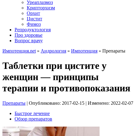
Уреаплазмоз
Крипторхизм
Орхит
Цистит
Фимоз
Репродуктология
Про здоровье
Вопрос врачу
Импотенция.net
»
Андрология
»
Импотенция
»
Препараты
Таблетки при цистите у
женщин — принципы
терапии и противопоказания
Препараты
| Опубликовано:
2017-02-15
| Изменено:
2022-02-07
Быстрое лечение
Обзор препаратов