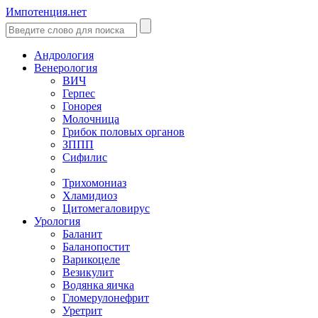
Импотенция.нет
Андрология
Венерология
ВИЧ
Герпес
Гонорея
Молочница
Грибок половых органов
ЗППП
Сифилис
Трихомониаз
Хламидиоз
Цитомегаловирус
Урология
Баланит
Баланопостит
Варикоцеле
Везикулит
Водянка яичка
Гломерулонефрит
Уретрит