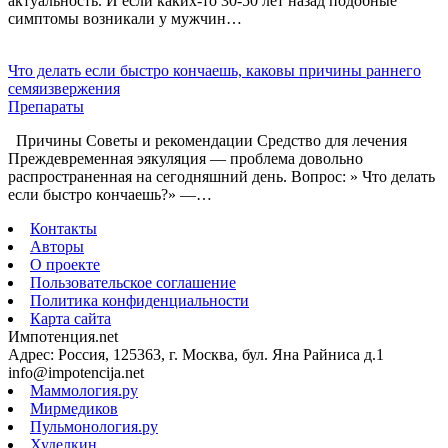
актуальность. И если каких-то 30-50 лет назад подобные
симптомы возникали у мужчин…
Что делать если быстро кончаешь, каковы причины раннего
семяизвержения
Препараты
Причины Советы и рекомендации Средство для лечения
Преждевременная эякуляция — проблема довольно
распространенная на сегодняшний день. Вопрос: » Что делать
если быстро кончаешь?» —…
Контакты
Авторы
О проекте
Пользовательское соглашение
Политика конфиденциальности
Карта сайта
Импотенция.net
Адрес: Россия, 125363, г. Москва, бул. Яна Райниса д.1
info@impotencija.net
Маммология.ру
Мирмедиков
Пульмонология.ру
Худелкин