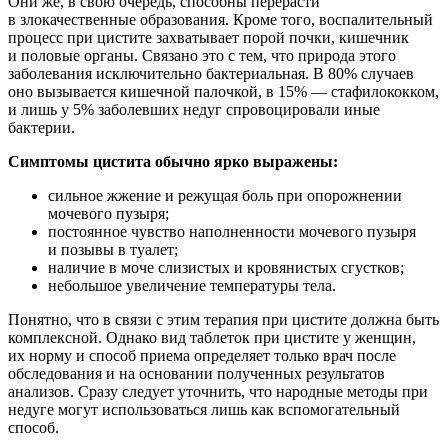
Они же, в свою очередь, способны перерасти
в злокачественные образования. Кроме того, воспалительный
процесс при цистите захватывает порой почки, кишечник
и половые органы. Связано это с тем, что природа этого
заболевания исключительно бактериальная. В 80% случаев
оно вызывается кишечной палочкой, в 15% — стафилококком,
и лишь у 5% заболевших недуг спровоцировали иные
бактерии.
Симптомы цистита обычно ярко выражены:
сильное жжение и режущая боль при опорожнении
мочевого пузыря;
постоянное чувство наполненности мочевого пузыря
и позывы в туалет;
наличие в моче слизистых и кровянистых сгустков;
небольшое увеличение температуры тела.
Понятно, что в связи с этим терапия при цистите должна быть
комплексной. Однако вид таблеток при цистите у женщин,
их норму и способ приема определяет только врач после
обследования и на основании полученных результатов
анализов. Сразу следует уточнить, что народные методы при
недуге могут использоваться лишь как вспомогательный
способ.