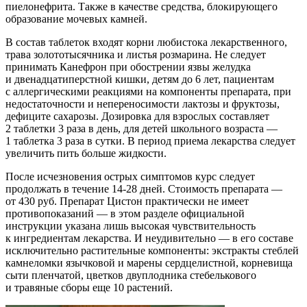
пиелонефрита. Также в качестве средства, блокирующего
образование мочевых камней.
В состав таблеток входят корни любистока лекарственного,
трава золототысячника и листья розмарина. Не следует
принимать Канефрон при обострении язвы желудка
и двенадцатиперстной кишки, детям до 6 лет, пациентам
с аллергическими реакциями на компоненты препарата, при
недостаточности и непереносимости лактозы и фруктозы,
дефиците сахарозы. Дозировка для взрослых составляет
2 таблетки 3 раза в день, для детей школьного возраста —
1 таблетка 3 раза в сутки. В период приема лекарства следует
увеличить пить больше жидкости.
После исчезновения острых симптомов курс следует
продолжать в течение 14-28 дней. Стоимость препарата —
от 430 руб. Препарат Цистон практически не имеет
противопоказаний — в этом разделе официальной
инструкции указана лишь высокая чувствительность
к ингредиентам лекарства. И неудивительно — в его составе
исключительно растительные компоненты: экстракты стеблей
камнеломки язычковой и марены сердцелистной, корневища
сыти пленчатой, цветков двуплодника стебелькового
и травяные сборы еще 10 растений.