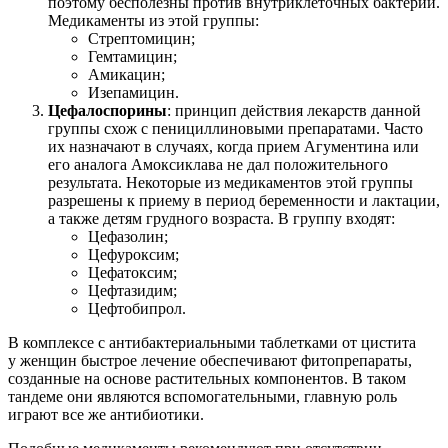
поэтому бесполезны против внутриклеточных бактерий.
Медикаменты из этой группы:
Стрептомицин;
Гемтамицин;
Амикацин;
Изепамицин.
Цефалоспорины
: принцип действия лекарств данной
группы схож с пенициллиновыми препаратами. Часто
их назначают в случаях, когда прием Агументина или
его аналога Амоксиклава не дал положительного
результата. Некоторые из медикаментов этой группы
разрешены к приему в период беременности и лактации,
а также детям грудного возраста. В группу входят:
Цефазолин;
Цефуроксим;
Цефатоксим;
Цефтазидим;
Цефтобипрол.
В комплексе с антибактериальными таблетками от цистита
у женщин быстрое лечение обеспечивают фитопрепараты,
созданные на основе растительных компонентов. В таком
тандеме они являются вспомогательными, главную роль
играют все же антибиотики.