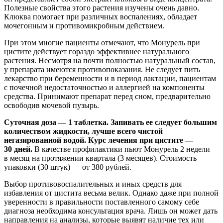
Полезные свойства этого растения изучены очень давно.
Клюква помогает при различных воспалениях, обладает
мочегонным и противомикробным действием.
При этом многие пациенты отмечают, что Монурель при
цистите действует гораздо эффективнее натурального
растения. Несмотря на почти полностью натуральный состав,
у препарата имеются противопоказания. Не следует пить
лекарство при беременности и в период лактации, пациентам
с почечной недостаточностью и аллергией на компоненты
средства. Принимают препарат перед сном, предварительно
освободив мочевой пузырь.
Суточная доза — 1 таблетка. Запивать ее следует большим
количеством жидкости, лучше всего чистой
негазированной водой. Курс лечения при цистите —
30 дней.
В качестве профилактики пьют Монурель 2 недели
в месяц на протяжении квартала (3 месяцев). Стоимость
упаковки (30 штук) — от 380 рублей.
Выбор противовоспалительных и иных средств для
избавления от цистита весьма велик. Однако даже при полной
уверенности в правильности поставленного самому себе
диагноза необходима консультация врача. Лишь он может дать
направления на анализы, которые выявят наличие тех или