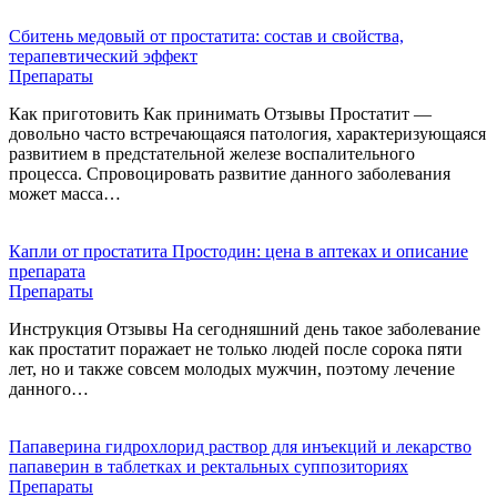
Сбитень медовый от простатита: состав и свойства,
терапевтический эффект
Препараты
Как приготовить Как принимать Отзывы Простатит —
довольно часто встречающаяся патология, характеризующаяся
развитием в предстательной железе воспалительного
процесса. Спровоцировать развитие данного заболевания
может масса…
Капли от простатита Простодин: цена в аптеках и описание
препарата
Препараты
Инструкция Отзывы На сегодняшний день такое заболевание
как простатит поражает не только людей после сорока пяти
лет, но и также совсем молодых мужчин, поэтому лечение
данного…
Папаверина гидрохлорид раствор для инъекций и лекарство
папаверин в таблетках и ректальных суппозиториях
Препараты