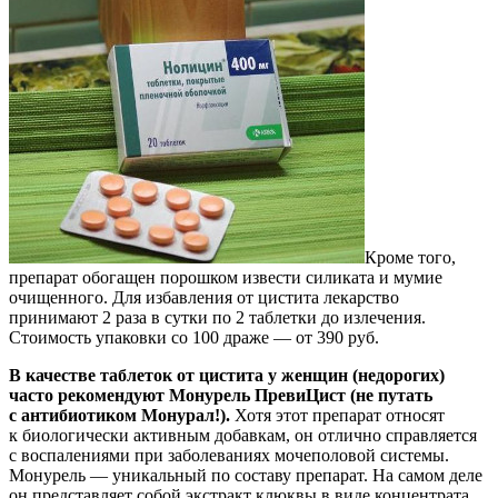
Кроме того,
препарат обогащен порошком извести силиката и мумие
очищенного. Для избавления от цистита лекарство
принимают 2 раза в сутки по 2 таблетки до излечения.
Стоимость упаковки со 100 драже — от 390 руб.
В качестве таблеток от цистита у женщин (недорогих)
часто рекомендуют Монурель ПревиЦист (не путать
с антибиотиком Монурал!).
Хотя этот препарат относят
к биологически активным добавкам, он отлично справляется
с воспалениями при заболеваниях мочеполовой системы.
Монурель — уникальный по составу препарат. На самом деле
он представляет собой экстракт клюквы в виде концентрата.