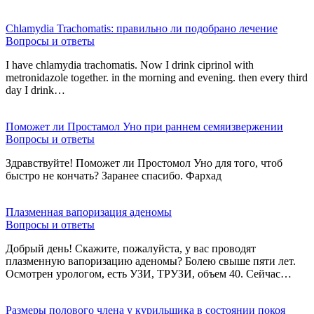
Chlamydia Trachomatis: правильно ли подобрано лечение
Вопросы и ответы
I have chlamydia trachomatis. Now I drink ciprinol with
metronidazole together. in the morning and evening. then every third
day I drink…
Поможет ли Простамол Уно при раннем семяизвержении
Вопросы и ответы
Здравствуйте! Поможет ли Простомол Уно для того, чтоб
быстро не кончать? Заранее спасибо. Фархад
Плазменная вапоризация аденомы
Вопросы и ответы
Добрый день! Скажите, пожалуйста, у вас проводят
плазменную вапоризацию аденомы? Болею свыше пяти лет.
Осмотрен урологом, есть УЗИ, ТРУЗИ, объем 40. Сейчас…
Размеры полового члена у курильщика в состоянии покоя