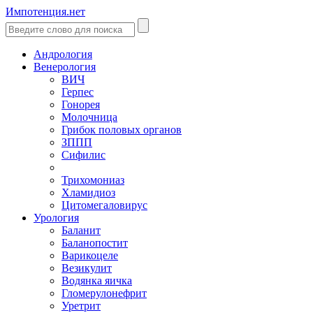
Импотенция.нет
Андрология
Венерология
ВИЧ
Герпес
Гонорея
Молочница
Грибок половых органов
ЗППП
Сифилис
Трихомониаз
Хламидиоз
Цитомегаловирус
Урология
Баланит
Баланопостит
Варикоцеле
Везикулит
Водянка яичка
Гломерулонефрит
Уретрит