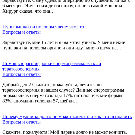
Здравствуйте. Сыну сделали операцию по опущению яичка в
6 месяцев. Яичко находится внизу, но не в самой мошонке.
Хирург сказал, что она…
Пупырышки на половом члене: что это
Вопросы и ответы
Здравствуйте, мне 15 лет и я бы хотел узнать. У меня некие
пупырки на половом органе и они идут много штук на…
Помощь в расшифровке спермограммы: есть ли
тератозооспермия
Вопросы и ответы
Добрый день! Скажите, пожалуйста, лечится ли
тератозооспермия в нашем случае? Данные спермограммы
нормальные: сперматозоиды 17%, патологические формы
83%, аномалии головки 57, шейки…
Почему мужчина долго не может кончить и как это исправить
Вопросы и ответы
Скажите, пожалуйста! Мой парень долго не может кончить,