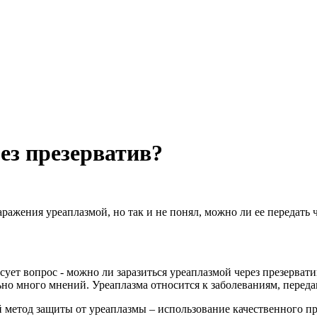
ез презерватив?
аражения уреаплазмой, но так и не понял, можно ли ее передать 
ует вопрос - можно ли заразиться уреаплазмой через презервати
ьно много мнений. Уреаплазма относится к заболеваниям, перед
метод защиты от уреаплазмы – использование качественного пре