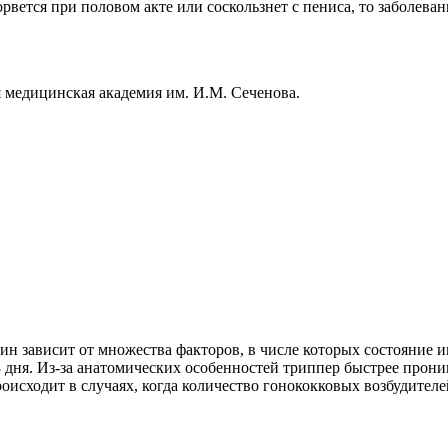
вется при половом акте или соскользнет с пениса, то заболеван
я медицинская академия им. И.М. Сеченова.
 зависит от множества факторов, в числе которых состояние и
 дня. Из-за анатомических особенностей триппер быстрее проник
происходит в случаях, когда количество гонококковых возбудител