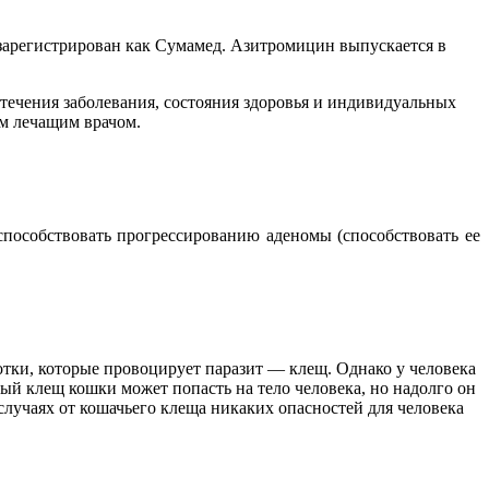
 зарегистрирован как Сумамед. Азитромицин выпускается в
течения заболевания, состояния здоровья и индивидуальных
им лечащим врачом.
способствовать прогрессированию аденомы (способствовать ее
отки, которые провоцирует паразит — клещ. Однако у человека
ный клещ кошки может попасть на тело человека, но надолго он
 случаях от кошачьего клеща никаких опасностей для человека