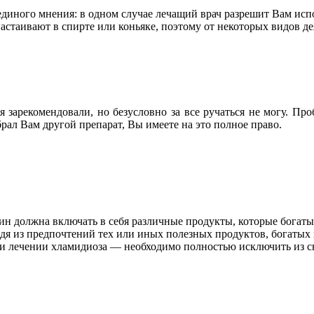
единого мнения: в одном случае лечащий врач разрешит Вам испо
астаивают в спирте или коньяке, поэтому от некоторых видов д
зарекомендовали, но безусловно за все ручаться не могу. Проб
брал Вам другой препарат, Вы имеете на это полное право.
щин должна включать в себя различные продукты, которые бог
я из предпочтений тех или иных полезных продуктов, богатых к
и лечении хламидиоза — необходимо полностью исключить из с