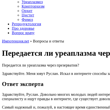
Уреаплазмоз
Крипторхизм
Орхит
Цистит
Фимоз
Репродуктология
Про здоровье
Вопрос врачу
Импотенция.net
»
Вопросы и ответы
Передается ли уреаплазма чер
Передается ли уреаплазма через презерватив?
Здравствуйте. Меня зовут Руслан. Искал в интернете способы з
Ответ эксперта
Здравствуйте, Руслан. Довольно многих молодых людей интерес
специалисту и ищут правды в интернете, где существует довол
Самый надежный и, пожалуй, в настоящее время единственный 