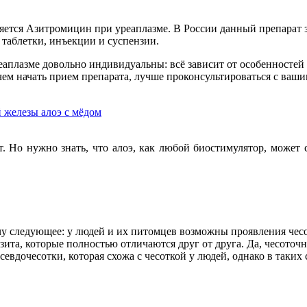
ляется Азитромицин при уреаплазме. В России данный препарат
таблетки, инъекции и суспензии.
плазме довольно индивидуальны: всё зависит от особенностей 
ем начать прием препарата, лучше проконсультироваться с ваш
 железы алоэ с мёдом
. Но нужно знать, что алоэ, как любой биостимулятор, может 
ечу следующее: у людей и их питомцев возможны проявления чес
зита, которые полностью отличаются друг от друга. Да, чесоточ
псевдочесотки, которая схожа с чесоткой у людей, однако в таких