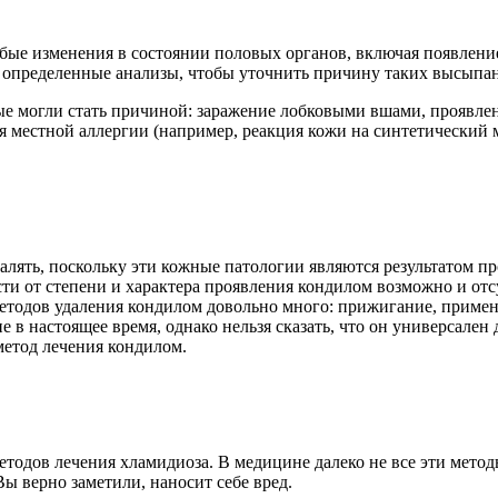
бые изменения в состоянии половых органов, включая появление
ь определенные анализы, чтобы уточнить причину таких высыпа
е могли стать причиной: заражение лобковыми вшами, проявлен
 местной аллергии (например, реакция кожи на синтетический м
алять, поскольку эти кожные патологии являются результатом п
сти от степени и характера проявления кондилом возможно и отс
Методов удаления кондилом довольно много: прижигание, приме
в настоящее время, однако нельзя сказать, что он универсален 
метод лечения кондилом.
тодов лечения хламидиоза. В медицине далеко не все эти метод
ы верно заметили, наносит себе вред.