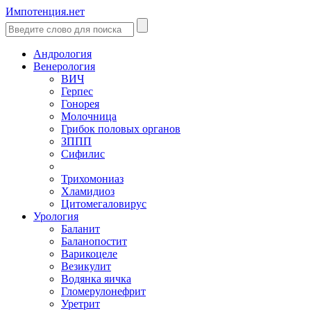
Импотенция.нет
Андрология
Венерология
ВИЧ
Герпес
Гонорея
Молочница
Грибок половых органов
ЗППП
Сифилис
Трихомониаз
Хламидиоз
Цитомегаловирус
Урология
Баланит
Баланопостит
Варикоцеле
Везикулит
Водянка яичка
Гломерулонефрит
Уретрит