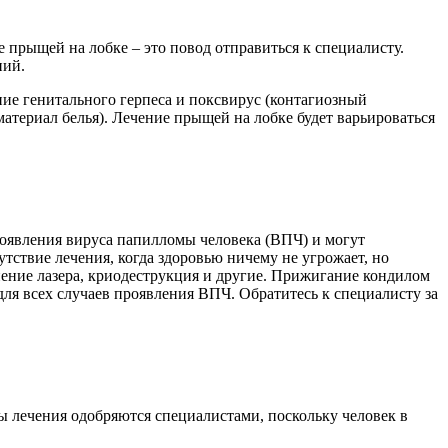
 прыщей на лобке – это повод отправиться к специалисту.
ний.
ие генитального герпеса и поксвирус (контагиозный
атериал белья). Лечение прыщей на лобке будет варьироваться
роявления вируса папилломы человека (ВПЧ) и могут
утствие лечения, когда здоровью ничему не угрожает, но
нение лазера, криодеструкция и другие. Прижигание кондилом
для всех случаев проявления ВПЧ. Обратитесь к специалисту за
ы лечения одобряются специалистами, поскольку человек в