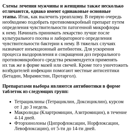
Схемы лечения мужчины и женщины также несколько
отличаются, однако имеют одинаковые основные
этапы.
Итак, как вылечить уреаплазму. В первую очередь
необходимо подобрать противомикробный препарат путем
определения чувствительности патогенной микрофлоры
к нему. Начинать принимать лекарство лучше после
культурального посева и лабораторного определения
чувствительности бактерии к нему. В тяжелых случаях
назначают инъекционный антибиотик. Для ускорения
процесса выздоровления и сокращения доз перорального
противомикробного средства рекомендуется применять
их так же в форме мазей или свечей. Кроме того уничтожить
возбудителей инфекции помогают местные антисептики
(Бетадин, Мирамистин, Протаргол).
Препаратами выбора являются антибиотики в форме
таблеток из следующих групп:
Тетрациклины (Тетрациклин, Доксициклин), курсом
от 1 до 3 недель.
Макролиды (Клартромицин, Азитромицин), в течение
4-14 дней.
Фторхинолоны (Ципрофлоксацин, Норфлоксацин,
Левофлоксацин), от
5-ти
до
14-ти
дней.