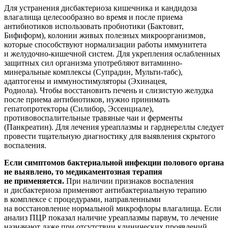
Для устранения дисбактериоза кишечника и кандидоза
влагалища целесообразно во время и после приема
антибиотиков использовать пробиотики (Бактовит,
Бифиформ), колонии живых полезных микроорганизмов,
которые способствуют нормализации работы иммунитета
и желудочно-кишечной систем. Для укрепления ослабленных
защитных сил организма употребляют витаминно-
минеральные комплексы (Супрадин, Мульти-табс),
адаптогены и иммуностимуляторы (Эхинацея,
Родиола). Чтобы восстановить печень и слизистую желудка
после приема антибиотиков, нужно принимать
гепатопротекторы (Силибор, Эссенциале),
противовоспалительные травяные чаи и ферменты
(Панкреатин). Для лечения уреаплазмы и гарднереллы следует
провести тщательную диагностику для выявления скрытого
воспаления.
Если симптомов бактериальной инфекции полового органа
не выявлено, то медикаментозная терапия
не применяется.
При наличии признаков воспаления
и дисбактериоза применяют антибактериальную терапию
в комплексе с процедурами, направленными
на восстановление нормальной микрофлоры влагалища. Если
анализ ПЦР показал наличие уреаплазмы парвум, то лечение
назначают даже при отсутствии клинических проявлений