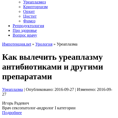
Уреаплазмоз
Крипторхизм
Орхит
Цистит
Фимоз
Репродуктология
Про здоровье
Вопрос врачу
Импотенция.net
»
Урология
»
Уреаплазма
Как вылечить уреаплазму
антибиотиками и другими
препаратами
Уреаплазма
| Опубликовано:
2016-09-27
| Изменено:
2016-09-
27
Игорь Радевич
Врач сексопатолог-андролог I категории
Подробнее