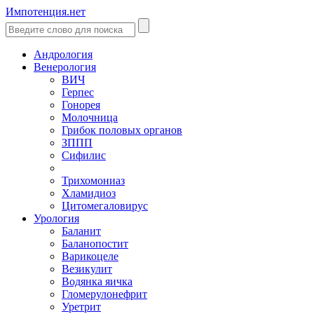
Импотенция.нет
Андрология
Венерология
ВИЧ
Герпес
Гонорея
Молочница
Грибок половых органов
ЗППП
Сифилис
Трихомониаз
Хламидиоз
Цитомегаловирус
Урология
Баланит
Баланопостит
Варикоцеле
Везикулит
Водянка яичка
Гломерулонефрит
Уретрит