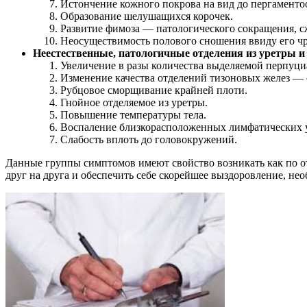
Истончение кожного покрова на вид до пергаменто
Образование шелушащихся корочек.
Развитие фимоза — патологического сокращения, сж
Неосуществимость полового сношения ввиду его ч
Неестественные, патологичные отделения из уретры и
Увеличение в разы количества выделяемой перпуци
Изменение качества отделений тизоновых желез — 
Рубцовое сморщивание крайней плоти.
Гнойное отделяемое из уретры.
Повышение температуры тела.
Воспаление близкорасположенных лимфатических у
Слабость вплоть до головокружений.
Данные группы симптомов имеют свойство возникать как по от
друг на друга и обеспечить себе скорейшее выздоровление, не