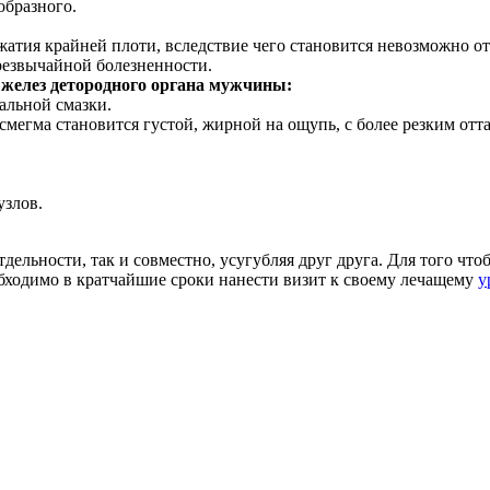
образного.
атия крайней плоти, вследствие чего становится невозможно о
резвычайной болезненности.
 желез детородного органа мужчины:
альной смазки.
смегма становится густой, жирной на ощупь, с более резким от
злов.
дельности, так и совместно, усугубляя друг друга. Для того ч
обходимо в кратчайшие сроки нанести визит к своему лечащему
у