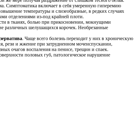
ой же мере получая раздражение от слишком тесного белья.
ема. Симптоматика включает в себя умеренную гиперемию
 повышение температуры и слизеобразные, в редких случаях
ными отделениями из-под крайней плоти.
ости в тканях, болью при прикосновении, мокнущими
ние различных шелушащихся корочек. Необрезанные
езерватива
. Чаще всего болезнь переходит у них в хроническую
я, рези и жжение при затрудненном мочеиспускании,
ных очагов воспаления на пенисе, трещин и спаек.
поверхности половых губ, патологическое нарушение