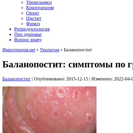
Уреаплазмоз
Крипторхизм
Орхит
Цистит
Фимоз
Репродуктология
Про здоровье
Вопрос врачу
Импотенция.net
»
Урология
»
Баланопостит
Баланопостит: симптомы по 
Баланопостит
| Опубликовано:
2015-12-15
| Изменено:
2022-04-