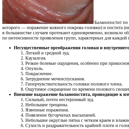
Баланопостит по 
которого — поражение кожного покрова головки) и постита (не
в большинстве случаев протекают единовременно, возникло о
по интенсивности проявления групп, характерных для каждой 
Несущественные преображения головки и внутреннего
Легкий и средний зуд.
Каузалгия.
Резкие болевые ощущения, особенно при прикосно
Опухоль.
Покраснение.
Затруднение мочеиспускания.
Гиперчувствительность головки полового члена.
Ощутимое сокращение по времени полового сношен
Внешние выражение баланопостита, приводящие к из
Сильный, почти нестерпимый зуд.
Небольшие трещины.
Язвенные поражения.
Появление бугорчатых высыпаний.
Небольшие округлые пятна с четким краем и влажн
Сухость и раздражительность крайней плоти и голо