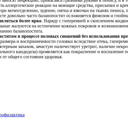
ю заносят инфекцию, прикасаясь грязными руками к пенису, и в т
ть аллергические реакции на моющие средства, присыпки и кр
ри мочеотделении, зудение, пятна и язвочки на тканях пениса,
расте довольно часто баланопостит осложняется фимозом и гной
вляться более ярко
. Наряду с гиперемией и скоплением жидк
ольные жалуются на истончение кожных покровов и возникнове
ванию баланопостита.
ститом в процессе половых сношений без использования пр
размера и восприимчивости головки вследствие отека, гипереми
терным запахом, зачастую наличествует уретрит, наличие некроз
ального кандидоза) проявляется как покраснение и воспаление 
 от общего состояния здоровья.
рофилактика