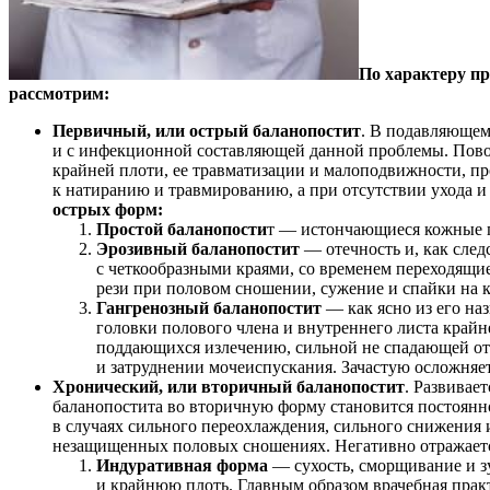
По характеру п
рассмотрим:
Первичный, или острый баланопостит
. В подавляющем
и с инфекционной составляющей данной проблемы. Пово
крайней плоти, ее травматизации и малоподвижности, пр
к натиранию и травмированию, а при отсутствии ухода 
острых форм:
Простой баланопости
т — истончающиеся кожные по
Эрозивный баланопостит
— отечность и, как след
с четкообразными краями, со временем переходящи
рези при половом сношении, сужение и спайки на 
Гангренозный баланопостит
— как ясно из его на
головки полового члена и внутреннего листа крайн
поддающихся излечению, сильной не спадающей от
и затруднении мочеиспускания. Зачастую осложня
Хронический, или вторичный баланопостит
. Развивае
баланопостита во вторичную форму становится постоянн
в случаях сильного переохлаждения, сильного снижения 
незащищенных половых сношениях. Негативно отражаетс
Индуративная форма
— сухость, сморщивание и зу
и крайнюю плоть. Главным образом врачебная прак