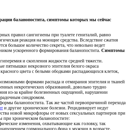
урации баланопостита, симптомы которых мы сейчас
рных правил сангигиены при туалете гениталий, равно
ическая реакция на моющие средства. Вследствие сжатия
ся большое количество секрета, что невольно ведет
очником ускоренного формирования баланопостита.
Симптомы
 гиперемия и скопления жидкости средней тяжести.
лые пятнышки некрозного эпителия белого окраса
 красного цвета с белыми ободками распадающихся клеток,
севозможными формами распада и отмирания эпителия и тканей
венных некротических образований, довольно трудно
ения из-за крайне болезненных ощущений, нарушении
хорадочным синдромом.
формы баланопостита. Так же частой первопричиной перехода
ит
и другие хронические болезни. Рецидивирует недуг
чества новой микрофлоры от новых сексуальных партнеров при
 при хроническом баланопостите:
фические изменения, охватывающие как головку, так
 нарушением гормонального фона у мужчин в возрасте.