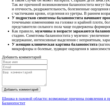
в таком случае он может натирать. Старшие дети зачасту
Так же причиной возникновения баланопостита могут бы
и отечность, раздражительность, болезненные ощущения п
с частичками крови, отделения из уретры. В раннем воз
У подростков симптомы баланопостита начинают проя
точечными изменениями на головке и крайней плоти, б
представители сильного пола чаще подвержены формиро
Как правило,
мужчины в возрасте заражаются баланопо
стадию. Симптомы баланопостита у мужчин: увеличение 
недержание, интенсивные выделения с неприятным, харак
У женщин клиническая картина баланопостита
(вагин
микрофлоры и болевые, зудящие ощущения в зависимости
Добавить комментарий
Добавить комментарий
Шишка в паховой области: возможные причины появления и п
Баланопостит