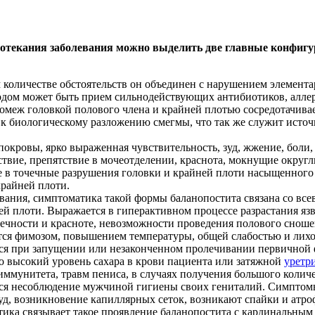
ротекания заболевания можно выделить две главные конфиг
 количестве обстоятельств он объединен с нарушением элемента
дом может быть прием сильнодействующих антибиотиков, аллерг
омеж головкой полового члена и крайней плотью сосредотачивает
и к биологическому разложению смегмы, что так же служит ист
кровы, ярко выраженная чувствительность, зуд, жжение, боли,
ствие, препятствие в мочеотделении, краснота, мокнущие округ
е в точечные разрушения головки и крайней плоти насыщенного
крайней плоти.
звания, симптоматика такой формы баланопостита связана со в
ей плоти. Выражается в гиперактивном процессе разрастания яз
ечности и красноте, невозможности проведения полового снош
ется фимозом, повышением температуры, общей слабостью и ли
тся при запущении или незаконченном пролечивании первичной 
о высокий уровень сахара в крови пациента или затяжной
уретр
иммунитета, травм пениса, в случаях получения большого коли
я несоблюдение мужчиной гигиены своих гениталий. Симптомы
д, возникновение капиллярных сеток, возникают спайки и атро
тика связывает такое проявление баланопостита с кардинальным