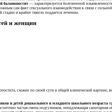
й баланопостит
— характеризуется болезненной изъязвленност
ным сам факт сексуального взаимодействия в связи с сильной 
й стадии и крайне тяжело поддается лечению.
тей и женщин
остита, схожие по своей сути в общей клинической картине, вс
ков и детей дошкольного и младшего школьного возраста
пр
статочно частая смена подгузников, ненадлежащая санитарная о