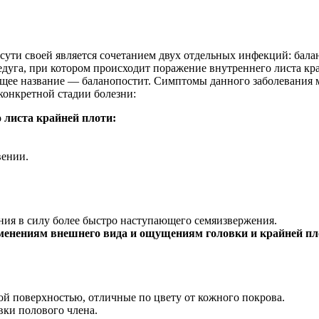
сути своей является сочетанием двух отдельных инфекций: бала
дуга, при котором происходит поражение внутреннего листа край
бщее название — баланопостит. Симптомы данного заболевания 
конкретной стадии болезни:
 листа крайней плоти:
вении.
ия в силу более быстро наступающего семяизвержения.
менениям внешнего вида и ощущениям головки и крайней пл
ой поверхностью, отличные по цвету от кожного покрова.
вки полового члена.