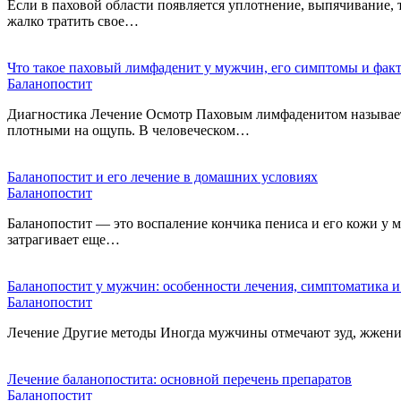
Если в паховой области появляется уплотнение, выпячивание,
жалко тратить свое…
Что такое паховый лимфаденит у мужчин, его симптомы и фак
Баланопостит
Диагностика Лечение Осмотр Паховым лимфаденитом называется
плотными на ощупь. В человеческом…
Баланопостит и его лечение в домашних условиях
Баланопостит
Баланопостит — это воспаление кончика пениса и его кожи у м
затрагивает еще…
Баланопостит у мужчин: особенности лечения, симптоматика 
Баланопостит
Лечение Другие методы Иногда мужчины отмечают зуд, жжение
Лечение баланопостита: основной перечень препаратов
Баланопостит