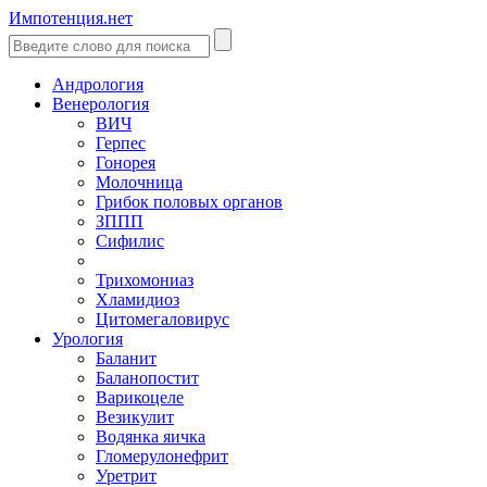
Импотенция.нет
Андрология
Венерология
ВИЧ
Герпес
Гонорея
Молочница
Грибок половых органов
ЗППП
Сифилис
Трихомониаз
Хламидиоз
Цитомегаловирус
Урология
Баланит
Баланопостит
Варикоцеле
Везикулит
Водянка яичка
Гломерулонефрит
Уретрит