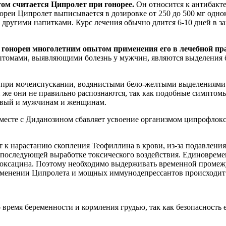
м считается Ципролет при гонорее.
Он относится к антибакт
реи Ципролет выписывается в дозировке от 250 до 500 мг одн
е другими напитками. Курс лечения обычно длится 6-10 дней в 
 гонореи многолетним опытом применения его в лечебной пр
мптомами, выявляющими болезнь у мужчин, являются выделения б
, при мочеиспускании, водянистыми бело-желтыми выделениями
ли же они не правильно распознаются, так как подобные симпт
ковый и мужчинам и женщинам.
месте с Диданозином сбавляет усвоение организмом ципрофло
к нарастанию скопления Теофиллина в крови, из-за подавления
 последующей выработке токсического воздействия. Единовреме
флоксацина. Поэтому необходимо выдерживать временной проме
именении Ципролета и мощных иммунодепрессантов происходит 
емя беременности и кормления грудью, так как безопасность ег