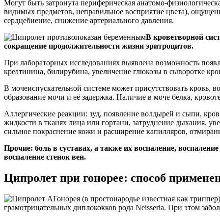
Могут быть затронута периферическая анатомо-физиологическа
видимых предметов, неправильное восприятие цвета), ощущени
сердцебиение, снижение артериального давления.
В кроветворной сист
сокращение продолжительности жизни эритроцитов.
При лабораторных исследованиях выявлена возможность появл
креатинина, билирубина, увеличение глюкозы в сыворотке кро
В мочеиспускательной системе может присутствовать кровь, в
образование мочи и её задержка. Наличие в моче белка, крово
Аллергические реакции: зуд, появление волдырей и сыпи, кро
жидкости в тканях лица или гортани, затруднение дыхания, ув
сильное покраснение кожи и расширение капилляров, отмирани
Прочие: боль в суставах, а также их воспаление, воспален
воспаление стенок вен.
Ципролет при гонорее: способ примене
Гонорея (в простонародье известная как триппе
грамотрицательных диплококков рода Neisseria. При этом заб