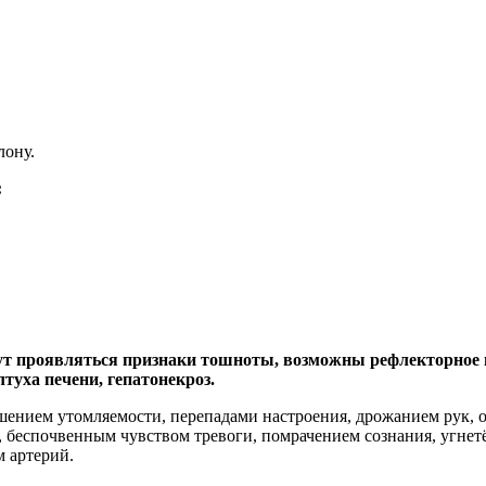
лону.
:
ут проявляться признаки тошноты, возможны рефлекторное и
лтуха печени, гепатонекроз.
шением утомляемости, перепадами настроения, дрожанием рук, 
 беспочвенным чувством тревоги, помрачением сознания, угне
 артерий.