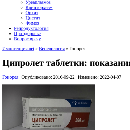
Уреаплазмоз
Крипторхизм
Орхит
Цистит
Фимоз
Репродуктология
Про здоровье
Вопрос врачу
Импотенция.net
»
Венерология
»
Гонорея
Ципролет таблетки: показани
Гонорея
| Опубликовано:
2016-09-22
| Изменено:
2022-04-07