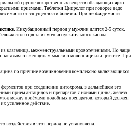
ериальной группе лекарственных веществ обладающих ярко
ократными приемами. Таблетки Ципролет при гонорее надо
зависимости от запущенности болезни. При необходимости
актике.
Инкубационный период у мужчин длится 2-5 суток,
ело-желтого цвета из мочеиспускательного канала
 из влагалища, межменструальными кровотечениями. Но чаще
омы навязывают женщинам мысли о молочнице или цистите. При
ксацина по причине возникновения комплексно включающихся
 ферментов при соединении цитохрома, в дальнейшем это
нный прием антацидов и препаратов с ионами цинка, железа
жуток между приёмами подобных препаратов, который должен
их усиленное действие.
о воздействия в этот период не установлена.