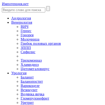
Импотенция.нет
Андрология
Венерология
ВИЧ
Герпес
Гонорея
Молочница
Грибок половых органов
ЗППП
Сифилис
Трихомониаз
Хламидиоз
Цитомегаловирус
Урология
Баланит
Баланопостит
Варикоцеле
Везикулит
Водянка яичка
Гломерулонефрит
Уретрит