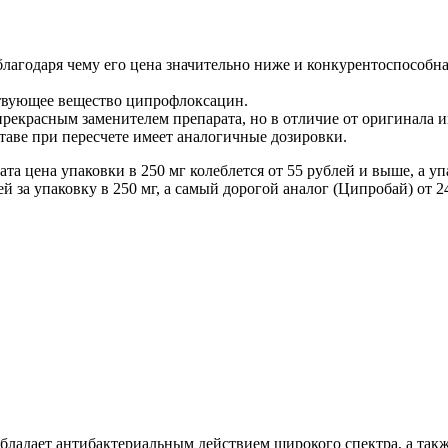
лагодаря чему его цена значительно ниже и конкурентоспособн
твующее вещество ципрофлоксацин.
рекрасным заменителем препарата, но в отличие от оригинала 
таве при пересчете имеет аналогичные дозировки.
та цена упаковки в 250 мг колеблется от 55 рублей и выше, а у
 за упаковку в 250 мг, а самый дорогой аналог (Ципробай) от 24
адает антибактериальным действием широкого спектра, а такж