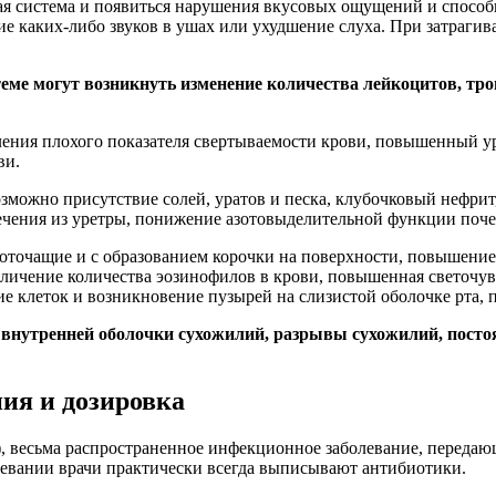
я система и появиться нарушения вкусовых ощущений и способн
е каких-либо звуков в ушах или ухудшение слуха. При затрагив
еме могут возникнуть изменение количества лейкоцитов, тр
ения плохого показателя свертываемости крови, повышенный у
ви.
озможно присутствие солей, уратов и песка, клубочковый нефрит
течения из уретры, понижение азотовыделительной функции поче
воточащие и с образованием корочки на поверхности, повышени
еличение количества эозинофилов в крови, повышенная светочув
е клеток и возникновение пузырей на слизистой оболочке рта,
ие внутренней оболочки сухожилий, разрывы сухожилий, посто
ния и дозировка
р), весьма распространенное инфекционное заболевание, перед
олевании врачи практически всегда выписывают антибиотики.