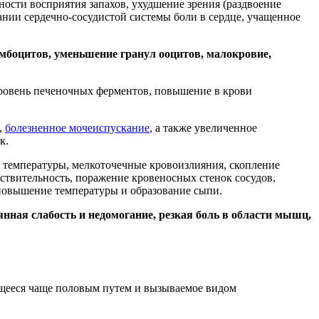
ости восприятия запахов, ухудшение зрения (раздвоение
ании сердечно-сосудистой системы боли в сердце, учащенное
омбоцитов, уменьшение гранул ооцитов, малокровие,
ровень печеночных ферментов, повышение в крови
,
болезненное мочеиспускание
, а также увеличенное
к.
е температуры, мелкоточечные кровоизлияния, скопление
ствительность, поражение кровеносных стенок сосудов,
 повышение температуры и образование сыпи.
янная слабость и недомогание, резкая боль в области мышц,
ающееся чаще половым путем и вызываемое видом