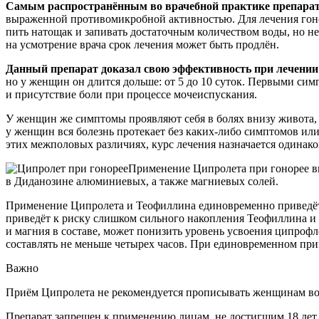
Самым распространённым во врачебной практике препарато
выраженной противомикробной активностью. Для лечения гоно
пить натощак и запивать достаточным количеством воды, но н
на усмотрение врача срок лечения может быть продлён.
Данный препарат доказал свою эффективность при лечении
но у женщин он длится дольше: от 5 до 10 суток. Первыми си
и присутствие боли при процессе мочеиспускания.
У женщин же симптомы проявляют себя в болях внизу живота
у женщин вся болезнь протекает без каких-либо симптомов и
этих межполовых различиях, курс лечения назначается одина
Применение Ципролета при гонорее в
в Диданозине алюминиевых, а также магниевых солей.
Применение Ципролета и Теофиллина единовременно приведёт 
приведёт к риску слишком сильного накопления Теофиллина и
и магния в составе, может понизить уровень усвоения ципро
составлять не меньше четырех часов. При единовременном пр
Важно
Приём Ципролета не рекомендуется прописывать женщинам во вр
Препарат запрещен к применению лицам, не достигшим 18 лет.