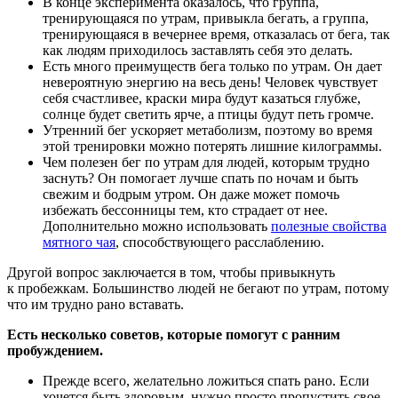
В конце эксперимента оказалось, что группа,
тренирующаяся по утрам, привыкла бегать, а группа,
тренирующаяся в вечернее время, отказалась от бега, так
как людям приходилось заставлять себя это делать.
Есть много преимуществ бега только по утрам. Он дает
невероятную энергию на весь день! Человек чувствует
себя счастливее, краски мира будут казаться глубже,
солнце будет светить ярче, а птицы будут петь громче.
Утренний бег ускоряет метаболизм, поэтому во время
этой тренировки можно потерять лишние килограммы.
Чем полезен бег по утрам для людей, которым трудно
заснуть? Он помогает лучше спать по ночам и быть
свежим и бодрым утром. Он даже может помочь
избежать бессонницы тем, кто страдает от нее.
Дополнительно можно использовать
полезные свойства
мятного чая
, способствующего расслаблению.
Другой вопрос заключается в том, чтобы привыкнуть
к пробежкам. Большинство людей не бегают по утрам, потому
что им трудно рано вставать.
Есть несколько советов, которые помогут с ранним
пробуждением.
Прежде всего, желательно ложиться спать рано. Если
хочется быть здоровым, нужно просто пропустить свое