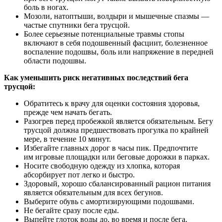
боль в ногах.
Мозоли, натоптыши, волдыри и мышечные спазмы —
частые спутники бега трусцой.
Более серьезные потенциальные травмы стопы
включают в себя подошвенный фасциит, болезненное
воспаление подошвы, боль или напряжение в передней
области подошвы.
Как уменьшить риск негативных последствий бега
трусцой:
Обратитесь к врачу для оценки состояния здоровья,
прежде чем начать бегать.
Разогрев перед пробежкой является обязательным. Бегу
трусцой должна предшествовать прогулка по крайней
мере, в течение 10 минут.
Избегайте главных дорог в часы пик. Предпочтите
им игровые площадки или беговые дорожки в парках.
Носите свободную одежду из хлопка, которая
абсорбирует пот легко и быстро.
Здоровый, хорошо сбалансированный рацион питания
является обязательным для всех бегунов.
Выберите обувь с амортизирующими подошвами.
Не бегайте сразу после еды.
Выпейте глоток воды до, во время и после бега.