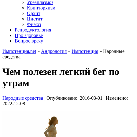
Уреаплазмоз
Крипторхизм
Орхит
Цистит
Фимоз
Репродуктология
Про здоровье
Вопрос врачу
Импотенция.net
»
Андрология
»
Импотенция
»
Народные
средства
Чем полезен легкий бег по
утрам
Народные средства
| Опубликовано:
2016-03-01
| Изменено:
2022-12-08