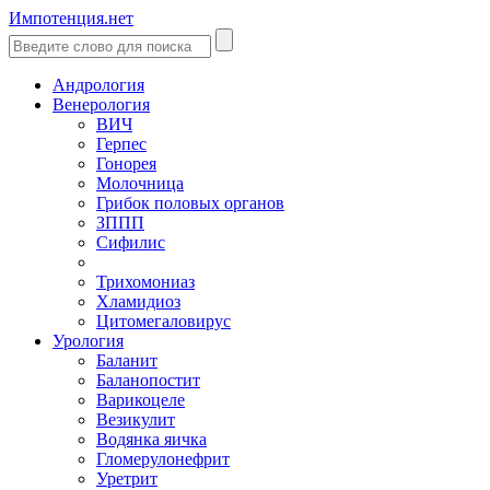
Импотенция.нет
Андрология
Венерология
ВИЧ
Герпес
Гонорея
Молочница
Грибок половых органов
ЗППП
Сифилис
Трихомониаз
Хламидиоз
Цитомегаловирус
Урология
Баланит
Баланопостит
Варикоцеле
Везикулит
Водянка яичка
Гломерулонефрит
Уретрит