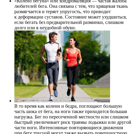
«Колено бегуна» или хондромаляция — частая жалоба
любителей бега. Она связана с тем, что хрящевая ткань
размягчается и теряет упругость, что приводит
к деформации суставов. Состояние может ухудшиться,
если бегать без предварительной разминки, слишком
долго или в неудобной обуви.
В то время как колени и бедра, поглощают большую
часть шока от бега, на ноги также приходится большая
нагрузка. Бег по пересеченной местности или слишком
быстрый увеличивает риск травмы лодыжки или другой
части ноги. Интенсивные повторяющиеся движения
при беге трусцой могут также вызвать поверхностную