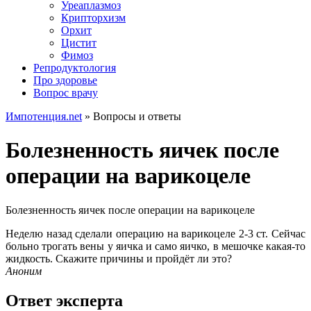
Уреаплазмоз
Крипторхизм
Орхит
Цистит
Фимоз
Репродуктология
Про здоровье
Вопрос врачу
Импотенция.net
»
Вопросы и ответы
Болезненность яичек после
операции на варикоцеле
Болезненность яичек после операции на варикоцеле
Неделю назад сделали операцию на варикоцеле 2-3 ст. Сейчас
больно трогать вены у яичка и само яичко, в мешочке какая-то
жидкость. Скажите причины и пройдёт ли это?
Аноним
Ответ эксперта