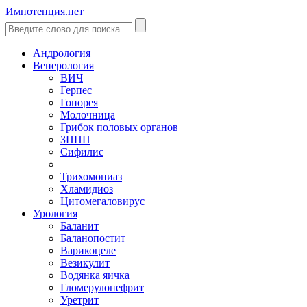
Импотенция.нет
Андрология
Венерология
ВИЧ
Герпес
Гонорея
Молочница
Грибок половых органов
ЗППП
Сифилис
Трихомониаз
Хламидиоз
Цитомегаловирус
Урология
Баланит
Баланопостит
Варикоцеле
Везикулит
Водянка яичка
Гломерулонефрит
Уретрит