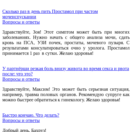
Сколько раз в день пить Простамол при частом
мочеиспускании
Вопросы и ответы
Здравствуйте, Зоя! Этот симптом может быть при многих
заболеваниях. Нужно начать с общего анализа мочи, сдать
кровь на ПСА, УЗИ почек, простаты, мочевого пузыря. С
результатами консультироваться очно у уролога. Простамол
принимается 1 раз в сутки. Желаю здоровья!
У партнёрши резкая боль внизу живота во время секса и рвота
после: что это?
Вопросы и ответы
Здравствуйте, Максим! Это может быть серьезная ситуация,
например, травма половых органов. Рекомендую супруге как
можно быстрее обратиться к гинекологу. Желаю здоровья!
Быстро кончаю. Что делать?
Вопросы и ответы
Добрый день, Бахруз!