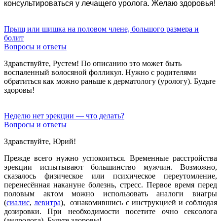
консультироваться у лечащего уролога. Желаю здоровья!
Прыщ или шишка на половом члене, большого размера и
болит
Вопросы и ответы
Здравствуйте, Рустем! По описанию это может быть
воспаленный волосяной фолликул. Нужно с родителями
обратиться как можно раньше к дерматологу (урологу). Будьте
здоровы!
Неделю нет эрекции — что делать?
Вопросы и ответы
Здравствуйте, Юрий!
Прежде всего нужно успокоиться. Временные расстройства
эрекции испытывают большинство мужчин. Возможно,
сказалось физическое или психическое переутомление,
перенесённая накануне болезнь, стресс. Первое время перед
половым актом можно использовать
аналоги виагры
(
сиалис
,
левитра
), ознакомившись с инструкцией и соблюдая
дозировки
. При необходимости посетите очно сексолога
(андролога). Будьте здоровы!