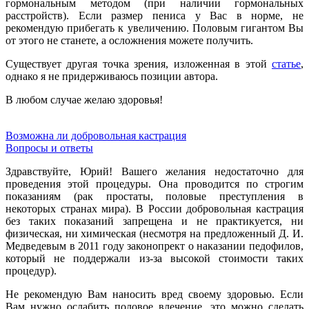
гормональным методом
(при наличии гормональных
расстройств)
. Если размер пениса у Вас в норме, не
рекомендую прибегать к увеличению. Половым гигантом Вы
от этого не станете, а осложнения можете получить.
Существует другая точка зрения, изложенная в этой
статье
,
однако я не придерживаюсь позиции автора.
В любом случае желаю здоровья!
Возможна ли добровольная кастрация
Вопросы и ответы
Здравствуйте, Юрий! Вашего желания недостаточно для
проведения этой процедуры. Она проводится по строгим
показаниям (рак простаты, половые преступления в
некоторых странах мира). В России добровольная кастрация
без таких показаний запрещена и не практикуется, ни
физическая, ни химическая (несмотря на предложенный
Д. И.
Медведевым
в 2011 году законопрект о наказании педофилов,
который не поддержали из-за высокой стоимости таких
процедур).
Не рекомендую Вам наносить вред своему здоровью. Если
Вам нужно ослабить половое влечение, это можно сделать