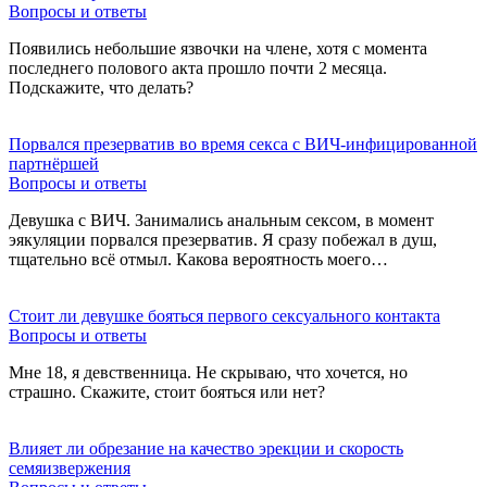
Вопросы и ответы
Появились небольшие язвочки на члене, хотя с момента
последнего полового акта прошло почти 2 месяца.
Подскажите, что делать?
Порвался презерватив во время секса с ВИЧ-инфицированной
партнёршей
Вопросы и ответы
Девушка с ВИЧ. Занимались анальным сексом, в момент
эякуляции порвался презерватив. Я сразу побежал в душ,
тщательно всё отмыл. Какова вероятность моего…
Стоит ли девушке бояться первого сексуального контакта
Вопросы и ответы
Мне 18, я девственница. Не скрываю, что хочется, но
страшно. Скажите, стоит бояться или нет?
Влияет ли обрезание на качество эрекции и скорость
семяизвержения