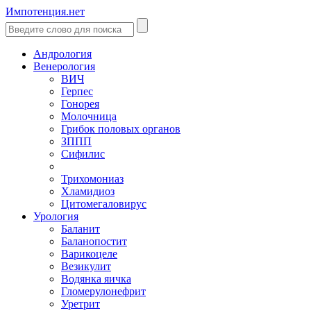
Импотенция.нет
Андрология
Венерология
ВИЧ
Герпес
Гонорея
Молочница
Грибок половых органов
ЗППП
Сифилис
Трихомониаз
Хламидиоз
Цитомегаловирус
Урология
Баланит
Баланопостит
Варикоцеле
Везикулит
Водянка яичка
Гломерулонефрит
Уретрит