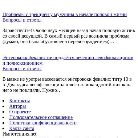
Проблемы с эрекцией у мужчины в начале половой жизни
Вопросы и ответы
Здравствуйте! Около двух месяцев назад начал половую жизнь
со своей девушкой. В самый первый раз возникла проблема
(думаю, она была обусловлена перевозбуждением)…
Энтерококк фекалис не поддаётся лечению левофлоксацином
и полиоксидонием
Вопросы и ответы
В мазке из уретры васеевается энтерококк фекалис: титр 10 в
5. Два курса левофлоксацина плюс полиоксидоний никак на
него не повлияли. Нужно…
Контакты
Авторы
О проекте
Пользовательское соглашение
Политика конфиденциальности
Карта сайта
Импотенция.net