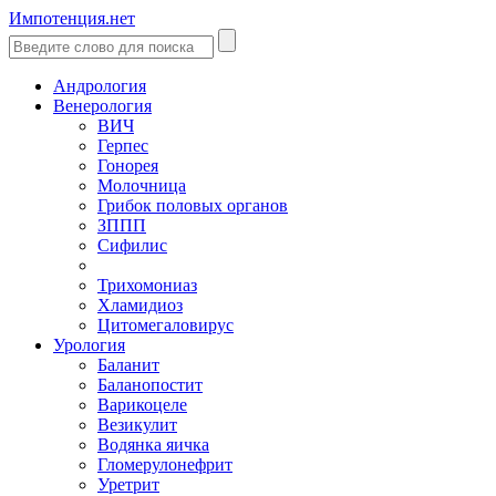
Импотенция.нет
Андрология
Венерология
ВИЧ
Герпес
Гонорея
Молочница
Грибок половых органов
ЗППП
Сифилис
Трихомониаз
Хламидиоз
Цитомегаловирус
Урология
Баланит
Баланопостит
Варикоцеле
Везикулит
Водянка яичка
Гломерулонефрит
Уретрит