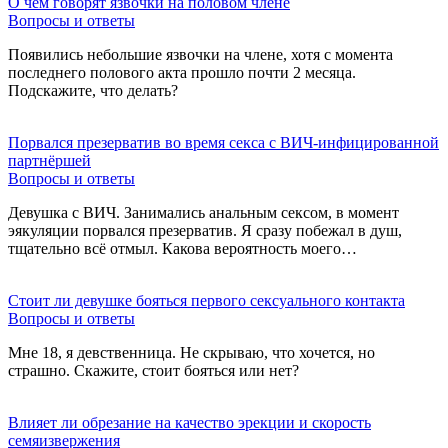
О чем говорят язвочки на половом члене
Вопросы и ответы
Появились небольшие язвочки на члене, хотя с момента
последнего полового акта прошло почти 2 месяца.
Подскажите, что делать?
Порвался презерватив во время секса с ВИЧ-инфицированной
партнёршей
Вопросы и ответы
Девушка с ВИЧ. Занимались анальным сексом, в момент
эякуляции порвался презерватив. Я сразу побежал в душ,
тщательно всё отмыл. Какова вероятность моего…
Стоит ли девушке бояться первого сексуального контакта
Вопросы и ответы
Мне 18, я девственница. Не скрываю, что хочется, но
страшно. Скажите, стоит бояться или нет?
Влияет ли обрезание на качество эрекции и скорость
семяизвержения