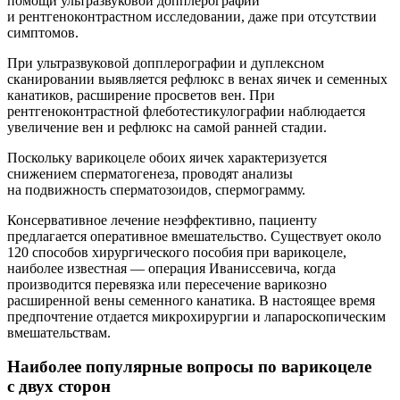
помощи ультразвуковой допплерографии
и рентгеноконтрастном исследовании, даже при отсутствии
симптомов.
При ультразвуковой допплерографии и дуплексном
сканировании выявляется рефлюкс в венах яичек и семенных
канатиков, расширение просветов вен. При
рентгеноконтрастной флеботестикулографии наблюдается
увеличение вен и рефлюкс на самой ранней стадии.
Поскольку варикоцеле обоих яичек характеризуется
снижением сперматогенеза, проводят анализы
на подвижность сперматозоидов, спермограмму.
Консервативное лечение неэффективно, пациенту
предлагается оперативное вмешательство. Существует около
120 способов хирургического пособия при варикоцеле,
наиболее известная — операция Иваниссевича, когда
производится перевязка или пересечение варикозно
расширенной вены семенного канатика. В настоящее время
предпочтение отдается микрохирургии и лапароскопическим
вмешательствам.
Наиболее популярные вопросы по варикоцеле
с двух сторон