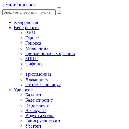
Импотенция.нет
Андрология
Венерология
ВИЧ
Герпес
Гонорея
Молочница
Грибок половых органов
ЗППП
Сифилис
Трихомониаз
Хламидиоз
Цитомегаловирус
Урология
Баланит
Баланопостит
Варикоцеле
Везикулит
Водянка яичка
Гломерулонефрит
Уретрит