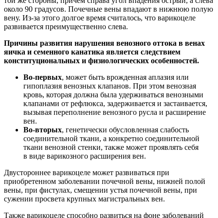
той же стороны, причем справа угол впадения острый, а слева
около 90 градусов. Почечные вены впадают в нижнюю полую
вену. Из-за этого долгое время считалось, что варикоцеле
развивается преимущественно слева.
Причины развития нарушения венозного оттока в венах
яичка и семенного канатика является следствием
конституциональных и физиологических особенностей.
Во-первых
, может быть врожденная аплазия или
гипоплазия венозных клапанов. При этом венозная
кровь, которая должна была удерживаться венозными
клапанами от рефлюкса, задерживается и застаивается,
вызывая переполнение венозного русла и расширение
вен.
Во-вторых
, генетически обусловленная слабость
соединительной ткани, а конкретно соединительной
ткани венозной стенки, также может проявлять себя
в виде варикозного расширения вен.
Двустороннее варикоцеле может развиваться при
приобретенном заболевании почечной вены, нижней полой
вены, при фистулах, смещении устья почечной вены, при
сужении просвета крупных магистральных вен.
Также варикоцеле способно развиться на фоне заболеваний