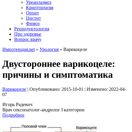
Уреаплазмоз
Крипторхизм
Орхит
Цистит
Фимоз
Репродуктология
Про здоровье
Вопрос врачу
Импотенция.net
»
Урология
»
Варикоцеле
Двустороннее варикоцеле:
причины и симптоматика
Варикоцеле
| Опубликовано:
2015-10-01
| Изменено:
2022-04-
07
Игорь Радевич
Врач сексопатолог-андролог I категории
Подробнее