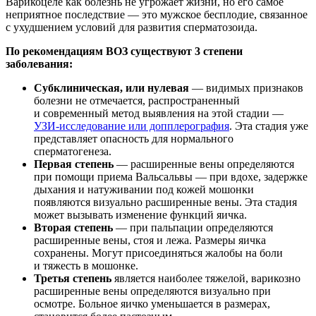
Варикоцеле как болезнь не угрожает жизни, но его самое
неприятное последствие — это мужское бесплодие, связанное
с ухудшением условий для развития сперматозоида.
По рекомендациям ВОЗ существуют 3 степени
заболевания:
Субклиническая, или нулевая
— видимых признаков
болезни не отмечается, распространенный
и современный метод выявления на этой стадии —
УЗИ-исследование или допплерография
. Эта стадия уже
представляет опасность для нормального
сперматогенеза.
Первая степень
— расширенные вены определяются
при помощи приема Вальсальвы — при вдохе, задержке
дыхания и натуживании под кожей мошонки
появляются визуально расширенные вены. Эта стадия
может вызывать изменение функций яичка.
Вторая степень
— при пальпации определяются
расширенные вены, стоя и лежа. Размеры яичка
сохранены. Могут присоединяться жалобы на боли
и тяжесть в мошонке.
Третья степень
является наиболее тяжелой, варикозно
расширенные вены определяются визуально при
осмотре. Больное яичко уменьшается в размерах,