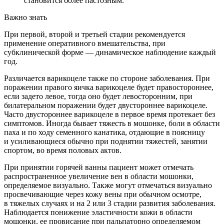
становится более пастозным.
Важно знать
При первой, второй и третьей стадии рекомендуется
применение оперативного вмешательства, при
субклинической форме — динамическое наблюдение каждый
год.
Различается варикоцеле также по стороне заболевания. При
поражении правого яичка варикоцеле будет правостороннее,
если задето левое, тогда оно будет левосторонним, при
билатеральном поражении будет двустороннее варикоцеле.
Часто двустороннее варикоцеле в первое время протекает без
симптомов. Иногда бывает тяжесть в мошонке, боли в области
паха и по ходу семенного канатика, отдающие в поясницу
и усиливающиеся обычно при поднятии тяжестей, занятии
спортом, во время половых актов.
При принятии горячей ванны пациент может отмечать
распространенное увеличение вен в области мошонки,
определяемое визуально. Также могут отмечаться визуально
просвечивающие через кожу вены при обычном осмотре,
в тяжелых случаях и на 2 или 3 стадии развития заболевания.
Наблюдается понижение эластичности кожи в области
мошонки, ее провисание при пальпаторно определяемом