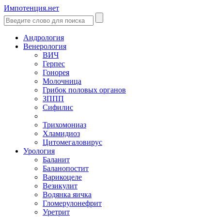
Импотенция.нет
Андрология
Венерология
ВИЧ
Герпес
Гонорея
Молочница
Грибок половых органов
ЗППП
Сифилис
Трихомониаз
Хламидиоз
Цитомегаловирус
Урология
Баланит
Баланопостит
Варикоцеле
Везикулит
Водянка яичка
Гломерулонефрит
Уретрит