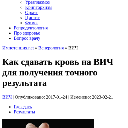
Уреаплазмоз
Крипторхизм
Орхит
Цистит
Фимоз
Репродуктология
Про здоровье
Вопрос врачу
Импотенция.net
»
Венерология
»
ВИЧ
Как сдавать кровь на ВИЧ
для получения точного
результата
ВИЧ
| Опубликовано:
2017-01-24
| Изменено:
2023-02-21
Где сдать
Результаты