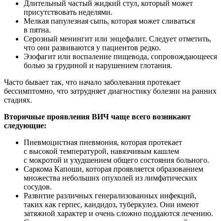
Длительный частый жидкий стул, который может
присутствовать неделями.
Мелкая папулезная сыпь, которая может сливаться
в пятна.
Серозный менингит или энцефалит. Следует отметить,
что они развиваются у пациентов редко.
Эзофагит или воспаление пищевода, сопровождающееся
болью за грудиной и нарушением глотания.
Часто бывает так, что начало заболевания протекает
бессимптомно, что затрудняет диагностику болезни на ранних
стадиях.
Вторичные проявления ВИЧ чаще всего возникают
следующие:
Пневмоцистная пневмония, которая протекает
с высокой температурой, навязчивым кашлем
с мокротой и ухудшением общего состояния больного.
Саркома Капоши, которая проявляется образованием
множества небольших опухолей из лимфатических
сосудов.
Развитие различных генерализованных инфекций,
таких как герпес, кандидоз, туберкулез. Они имеют
затяжной характер и очень сложно поддаются лечению.