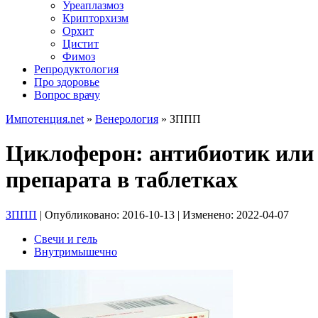
Уреаплазмоз
Крипторхизм
Орхит
Цистит
Фимоз
Репродуктология
Про здоровье
Вопрос врачу
Импотенция.net
»
Венерология
»
ЗППП
Циклоферон: антибиотик или 
препарата в таблетках
ЗППП
| Опубликовано:
2016-10-13
| Изменено:
2022-04-07
Свечи и гель
Внутримышечно