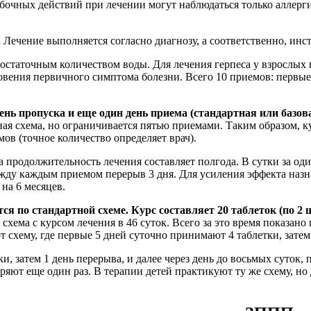
бочных действий при лечении могут наблюдаться только аллер
.
Лечение выполняется согласно диагнозу, а соответственно, инст
остаточным количеством воды. Для лечения герпеса у взрослых 
вения первичного симптома болезни. Всего 10 приемов: первые дв
ь пропуска и еще один день приема (стандартная или базова
ая схема, но ограничивается пятью приемами. Таким образом, ку
мов (точное количество определяет врач).
 а продолжительность лечения составляет полгода. В сутки за од
 между каждым приемом перерыв 3 дня. Для усиления эффекта на
 на 6 месяцев.
по стандартной схеме. Курс составляет 20 таблеток (по 2 шт
схема с курсом лечения в 46 суток. Всего за это время показано
схему, где первые 5 дней суточно принимают 4 таблетки, затем 
, затем 1 день перерыва, и далее через день до восьмых суток, п
яют еще один раз. В терапии детей практикуют ту же схему, но др