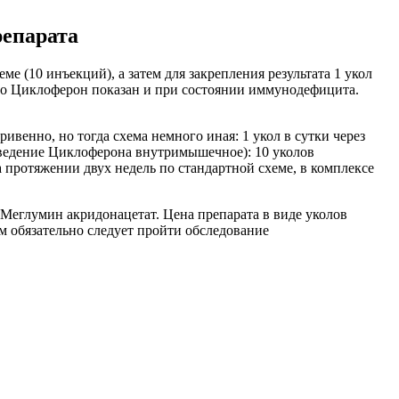
репарата
(10 инъекций), а затем для закрепления результата 1 укол
чно Циклоферон показан и при состоянии иммунодефицита.
ивенно, но тогда схема немного иная: 1 укол в сутки через
(введение Циклоферона внутримышечное): 10 уколов
 протяжении двух недель по стандартной схеме, в комплексе
 Меглумин акридонацетат. Цена препарата в виде уколов
ем обязательно следует пройти обследование