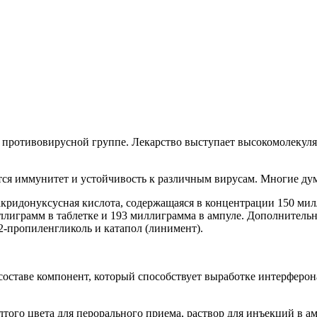
противовирусной группе. Лекарство выступает высокомолекуля
ся иммунитет и устойчивость к различным вирусам. Многие дум
ридонуксусная кислота, содержащаяся в концентрации 150 милл
ллиграмм в таблетке и 193 миллиграмма в ампуле. Дополнительн
,2-пропиленгликоль и катапол (линимент).
 составе компонент, который способствует выработке интерферо
того цвета для перорального приема, раствор для инъекций в ам