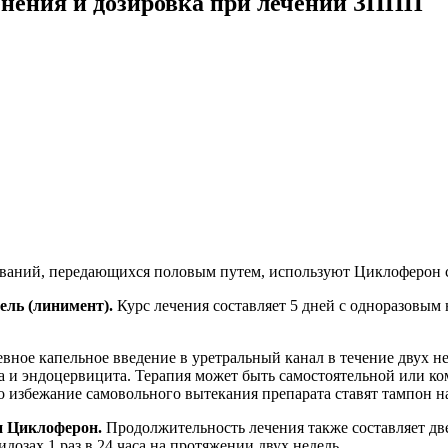
енения и дозировка при лечении ЗППП
еваний, передающихся половым путем, используют Циклоферон 
ель (линимент).
Курс лечения составляет 5 дней с одноразовым
вное капельное введение в уретральный канал в течение двух н
а и эндоцервицита. Терапия может быть самостоятельной или ко
о избежание самовольного вытекания препарата ставят тампон на
и Циклоферон.
Продолжительность лечения также составляет две
идозах 1 раз в 24 часа на протяжении двух недель.