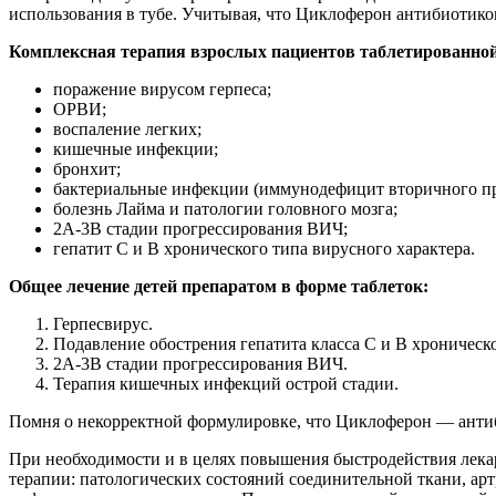
использования в тубе. Учитывая, что Циклоферон антибиотико
Комплексная терапия взрослых пациентов таблетированно
поражение вирусом герпеса;
ОРВИ;
воспаление легких;
кишечные инфекции;
бронхит;
бактериальные инфекции (иммунодефицит вторичного пр
болезнь Лайма и патологии головного мозга;
2А-3В стадии прогрессирования ВИЧ;
гепатит С и В хронического типа вирусного характера.
Общее лечение детей препаратом в форме таблеток:
Герпесвирус.
Подавление обострения гепатита класса С и В хроническо
2А-3В стадии прогрессирования ВИЧ.
Терапия кишечных инфекций острой стадии.
Помня о некорректной формулировке, что Циклоферон — антиб
При необходимости и в целях повышения быстродействия лекар
терапии: патологических состояний соединительной ткани, арт