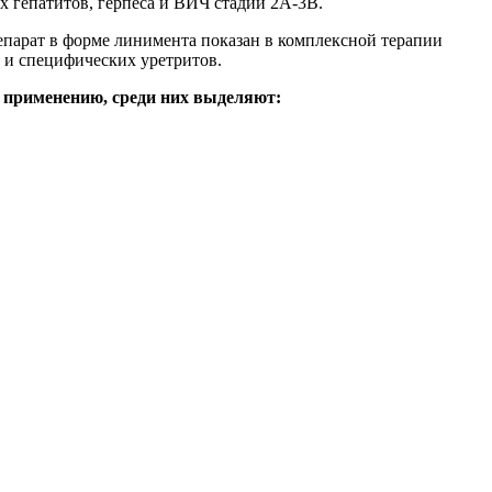
 гепатитов, герпеса и ВИЧ стадии 2А-3В.
епарат в форме линимента показан в комплексной терапии
и специфических уретритов.
к применению, среди них выделяют: