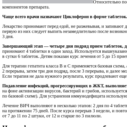
Относительно по
компонентов препарата.
Чаще всего врачи назначают Циклоферон в форме таблеток
Лекарство принимают перед едой, не разжевывая, и запивают д
первую из них следует выпить незамедлительно после возникно
3 дня.
Завершающий этап — четыре дня подряд прием таблеток, ден
принимают 4 таблетки в один заход. Используется вышеуказанн
в сутки 6 таблеток. Детям показан курс лечения от 5 до 15 прие
Для терапии гепатита класса В и С применяется базовая схема,
2 перерыва, затем три дня подряд, после 3 перерыва, и далее
Если терапия не дала нужного результата, курс продлевают еще
Подавление инфекций, прогрессирующих в ЖКТ, выполняется 
на фоне активизации вирусов, бактерий и грибов, используется 
по базовой схеме). Для устранения иммунодефицита используют 
Лечение ВИЧ выполняют в несколько этапов: 2 дня по 4 таблетки
на протяжении 75 дней. После курса перерыв 3 недели, и повтор
от 7 до 11 по 2 штуки, от 12 и старше по 3 пилюли.