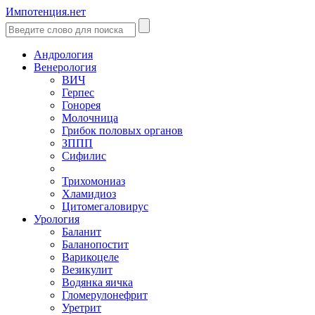
Импотенция.нет
Андрология
Венерология
ВИЧ
Герпес
Гонорея
Молочница
Грибок половых органов
ЗППП
Сифилис
Трихомониаз
Хламидиоз
Цитомегаловирус
Урология
Баланит
Баланопостит
Варикоцеле
Везикулит
Водянка яичка
Гломерулонефрит
Уретрит