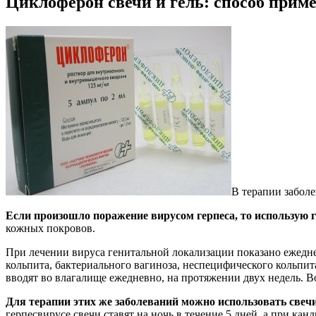
Циклоферон свечи и гель: способ прим
В терапии забол
Если произошло поражение вирусом герпеса, то использую г
кожных покровов.
При лечении вируса генитальной локализации показано ежедне
кольпита, бактериального вагиноза, неспецифического кольпит
вводят во влагалище ежедневно, на протяжении двух недель. В
Для терапии этих же заболеваний можно использовать свеч
герпесвирусе свечи ставят на ночь в течение 5 дней, а при канд