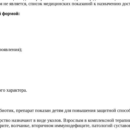
м не является, список медицинских показаний к назначению до
й формой:
оявления);
го характера.
иотик, препарат показан детям для повышения защитной спосо
ство назначают в виде уколов. Взрослым в комплексной терапии
рите, волчанке, вторичном иммунодефиците, патологий суставов