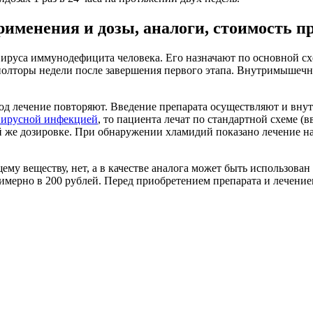
менения и дозы, аналоги, стоимость п
са иммунодефицита человека. Его назначают по основной схеме 
з полторы недели после завершения первого этапа. Внутримыше
од лечение повторяют. Введение препарата осуществляют и внутр
вирусной инфекцией
, то пациента лечат по стандартной схеме 
й же дозировке. При обнаружении хламидий показано лечение на
у веществу, нет, а в качестве аналога может быть использован
примерно в 200 рублей. Перед приобретением препарата и лечени