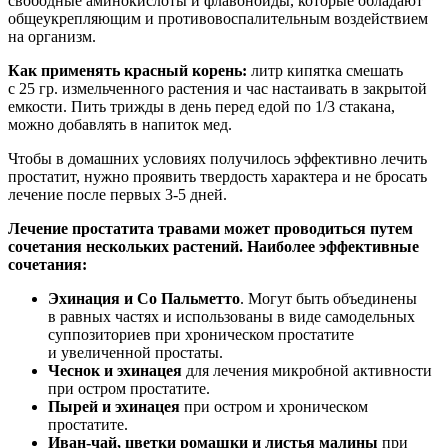
свободные аминокислоты и флавоноиды, которые обладают
общеукрепляющим и противовоспалительным воздействием
на организм.
Как применять красный корень:
литр кипятка смешать
с 25 гр. измельченного растения и час настаивать в закрытой
емкости. Пить трижды в день перед едой по 1/3 стакана,
можно добавлять в напиток мед.
Чтобы в домашних условиях получилось эффективно лечить
простатит, нужно проявить твердость характера и не бросать
лечение после первых 3-5 дней.
Лечение простатита травами может проводиться путем
сочетания нескольких растений. Наиболее эффективные
сочетания:
Эхинация и Со Пальметто
. Могут быть объединены
в равных частях и использованы в виде самодельных
суппозиториев при хроническом простатите
и увеличенной простаты.
Чеснок и эхинацея
для лечения микробной активности
при остром простатите.
Пырей и эхинацея
при остром и хроническом
простатите.
Иван-чай, цветки ромашки и листья малины
при