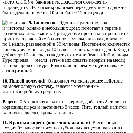
чистотела 0,5 л. Закипятить, дождаться охлаждения
и процедить. Делать микроклизмы через день, всего должно
быть сделано не менее 10 и не более 12 процедур.
9. Болиголов
. Ядовитое растение, как
и чистотел, однако в небольших дозах помогает в терапии
различных заболеваний. При аденоме простаты и простатите
принимают настойку болиголова утром, натощак, вначале
по 1 капле, разведенной в 50 мл воды. Постепенно количество
капель увеличивают до 10 (плюс 1 капля каждый день). Когда
дойдет до 10 капель, разводить их нужно будет в 100 мл воды.
Курс приема — месяц, затем надо сделать перерыв на месяц
и вновь провести курс. Болиголов не рекомендуется людям
с гипертонией.
10. Пырей ползучий
. Оказывает успокаивающее действие
на мочеполовую систему, является мочегонным
и антимикробным средством.
Рецепт:
0,5 л. кипятка вылить в термос, добавить 2 ст. ложки
корневищ пырея и настаивать 8 часов. Пить теплый напиток
за полчаса до еды, трижды за день.
11. Красный корень (копеечник чайный)
. В его состав
входит большое количество дубильных веществ, катехины,