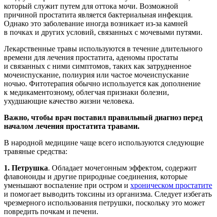
который служит путем для оттока мочи. Возможной
причиной простатита является бактериальная инфекция.
Однако это заболевание иногда возникает из-за камней
в почках и других условий, связанных с мочевыми путями.
Лекарственные травы используются в течение длительного
времени для лечения простатита, аденомы простаты
и связанных с ними симптомов, таких как затрудненное
мочеиспускание, полиурия или частое мочеиспускание
ночью. Фитотерапия обычно используется как дополнение
к медикаментозному, облегчая признаки болезни,
ухудшающие качество жизни человека.
Важно, чтобы врач поставил правильный диагноз перед
началом лечения простатита травами.
В народной медицине чаще всего используются следующие
травяные средства:
1. Петрушка
. Обладает мочегонным эффектом, содержит
флавоноиды и другие природные соединения, которые
уменьшают воспаление при остром и
хроническом простатите
и помогает выводить токсины из организма. Следует избегать
чрезмерного использования петрушки, поскольку это может
повредить почкам и печени.