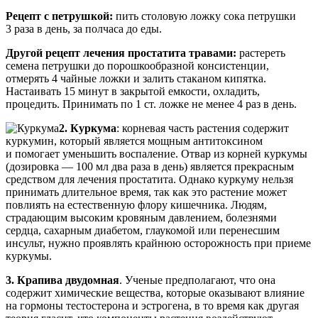
Рецепт с петрушкой:
пить столовую ложку сока петрушки
3 раза в день, за полчаса до еды.
Другой рецепт лечения простатита травами:
растереть
семена петрушки до порошкообразной консистенции,
отмерять 4 чайные ложки и залить стаканом кипятка.
Настаивать 15 минут в закрытой емкости, охладить,
процедить. Принимать по 1 ст. ложке не менее 4 раз в день.
2. Куркума
: корневая часть растения содержит
куркумин, который является мощным антитоксином
и помогает уменьшить воспаление. Отвар из корней куркумы
(дозировка — 100 мл два раза в день) является прекрасным
средством для лечения простатита. Однако куркуму нельзя
принимать длительное время, так как это растение может
повлиять на естественную флору кишечника. Людям,
страдающим высоким кровяным давлением, болезнями
сердца, сахарным диабетом, глаукомой или перенесшим
инсульт, нужно проявлять крайнюю осторожность при приеме
куркумы.
3. Крапива двудомная
. Ученые предполагают, что она
содержит химические вещества, которые оказывают влияние
на гормоны тестостерона и эстрогена, в то время как другая