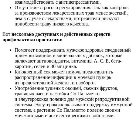
взаимодействовать с антидепрессантами.
Отсутствие строгого регулирования. Так как контроль
за производством лекарственных трав менее жесткий,
чем в случае с лекарствами, потребители рискуют
приобрести траву низкого качества.
Вот
несколько доступных и действенных средств
профилактики простатита:
Помогает поддерживать мужское здоровье ежедневный
прием витаминов и минеральных добавок, которые
включают антиоксиданты, витамины A, C, E, бета-
каротин, селен и 30 мг цинка.
Клюквенный сок может помочь предотвратить
распространение инфекции в мочевой пузырь
из предстательной железы, и наоборот.
Употребление тушеных овощей, свежих фруктов,
травяных чаев и настойки Со Пальметто
и элеутерококка полезно для мужской репродуктивной
системы. Элеутерококк оказывает поддержку иммунной
системе, а растение Со Пальметто полезно своими
мочегонными и антисептическими свойствами.