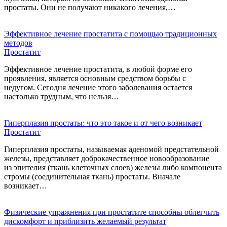
простаты. Они не получают никакого лечения,…
Эффективное лечение простатита с помощью традиционных
методов
Простатит
Эффективное лечение простатита, в любой форме его
проявления, является основным средством борьбы с
недугом. Cегодня лечение этого заболевания остается
настолько трудным, что нельзя…
Гиперплазия простаты: что это такое и от чего возникает
Простатит
Гиперплазия простаты, называемая аденомой предстательной
железы, представляет доброкачественное новообразование
из эпителия (ткань клеточных слоев) железы либо компонента
стромы (соединительная ткань) простаты. Вначале
возникает…
Физические упражнения при простатите способны облегчить
дискомфорт и приблизить желаемый результат