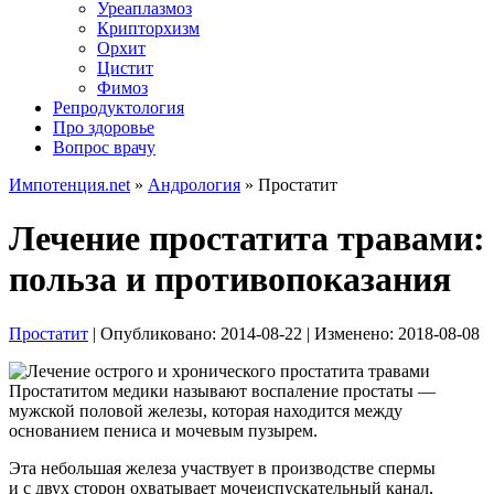
Уреаплазмоз
Крипторхизм
Орхит
Цистит
Фимоз
Репродуктология
Про здоровье
Вопрос врачу
Импотенция.net
»
Андрология
»
Простатит
Лечение простатита травами:
польза и противопоказания
Простатит
| Опубликовано:
2014-08-22
| Изменено:
2018-08-08
Простатитом медики называют воспаление простаты —
мужской половой железы, которая находится между
основанием пениса и мочевым пузырем.
Эта небольшая железа участвует в производстве спермы
и с двух сторон охватывает мочеиспускательный канал,