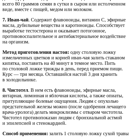
всего 80 граммов семян в сутки в сыром или истолченном
виде, вместе с пищей, медом или молоком.
7. Иван-чай
. Содержит флавоноиды, витамин C, эфирные
масла, дубильные вещества и каротиноиды. Способствует
выработке тестостерона и оказывает потогонное,
противовоспалительное и антибактериальное воздействие
на организм.
Метод приготовления настоя:
одну столовую ложку
измельченных цветков и корней иван-чая залить стаканом
кипятка, поставить на 40 минут в темное место. Пить
по столовой ложке трижды в день, перед приемом пищи.
Курс — три месяца. Оставшийся настой 3 дня хранить
в холодильнике.
8. Чистотел
. В нем есть флавоноиды, эфирные масла,
янтарная, лимонная и яблочная кислоты, а также опиаты,
притупляющие болевые ощущения. Людям с опухолью
предстательной железы можно (после одобрения лечащего
врача-уролога) делать микроклизмы с отваром чистотела.
Чистотел противопоказан людям с бронхиальной астмой
и эпилепсией и стенокардией.
Способ применения:
залить 1 столовую ложку сухой травы