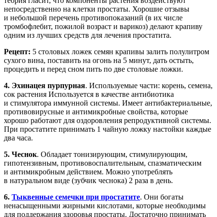
теория гласит, что компоненты растения воздействуют
непосредственно на клетки простаты. Хорошие отзывы
и небольшой перечень противопоказаний (в их числе
тромбофлебит, пожилой возраст и варикоз) делают крапиву
одним из лучших средств для лечения простатита.
Рецепт:
5 столовых ложек семян крапивы залить полулитром
сухого вина, поставить на огонь на 5 минут, дать остыть,
процедить и перед сном пить по две столовые ложки.
4. Эхинацея пурпурная
. Используемые части: корень, семена,
сок растения Используется в качестве антибиотика
и стимулятора иммунной системы. Имеет антибактериальные,
противовирусные и антимикробные свойства, которые
хорошо работают для оздоровления репродуктивной системы.
При простатите принимать 1 чайную ложку настойки каждые
два часа.
5. Чеснок
. Обладает тонизирующим, стимулирующим,
гипотензивным, противовоспалительным, спазматическим
и антимикробным действием. Можно употреблять
в натуральном виде (зубчик чеснока) 2 раза в день.
6.
Тыквенные семечки
при простатите
. Они богаты
ненасыщенными жирными кислотами, которые необходимы
для поддержания здоровья простаты. Достаточно принимать