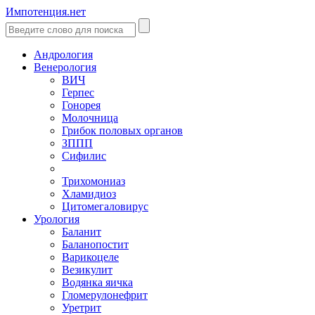
Импотенция.нет
Андрология
Венерология
ВИЧ
Герпес
Гонорея
Молочница
Грибок половых органов
ЗППП
Сифилис
Трихомониаз
Хламидиоз
Цитомегаловирус
Урология
Баланит
Баланопостит
Варикоцеле
Везикулит
Водянка яичка
Гломерулонефрит
Уретрит