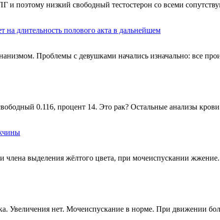
Г и поэтому низкий свободный тестостерон со всеми сопутств
т на длительность полового акта в дальнейшем
 онанизмом. Проблемы с девушками начались изначально: все про
свободный 0.116, процент 14. Это рак? Остальные анализы крови 
ужчины
вки члена выделения жёлтого цвета, при мочеиспускании жжение.
ка. Увеличения нет. Мочеиспускание в норме. При движении боли