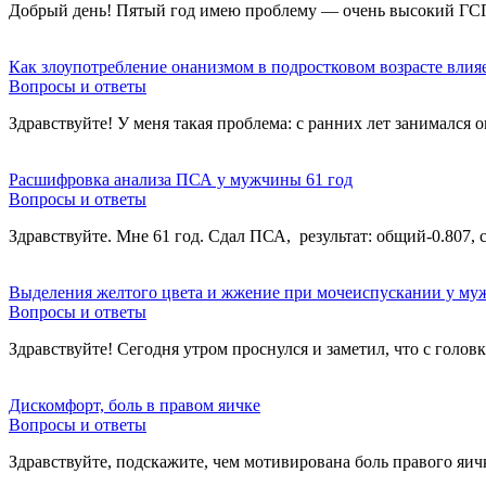
Добрый день! Пятый год имею проблему — очень высокий ГСП
Как злоупотребление онанизмом в подростковом возрасте влияе
Вопросы и ответы
Здравствуйте! У меня такая проблема: с ранних лет занимался
Расшифровка анализа ПСА у мужчины 61 год
Вопросы и ответы
Здравствуйте. Мне 61 год. Сдал ПСА, результат: общий-0.807, 
Выделения желтого цвета и жжение при мочеиспускании у м
Вопросы и ответы
Здравствуйте! Сегодня утром проснулся и заметил, что с голо
Дискомфорт, боль в правом яичке
Вопросы и ответы
Здравствуйте, подскажите, чем мотивирована боль правого яич