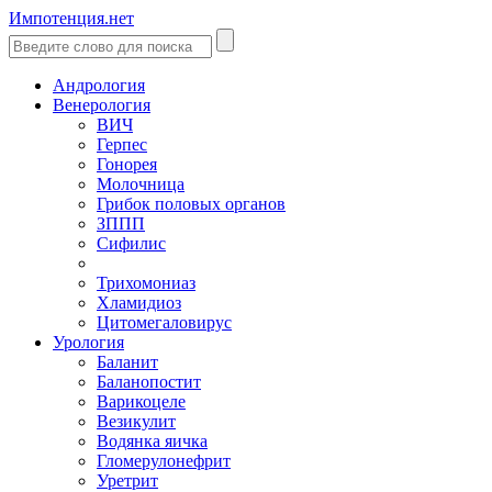
Импотенция.нет
Андрология
Венерология
ВИЧ
Герпес
Гонорея
Молочница
Грибок половых органов
ЗППП
Сифилис
Трихомониаз
Хламидиоз
Цитомегаловирус
Урология
Баланит
Баланопостит
Варикоцеле
Везикулит
Водянка яичка
Гломерулонефрит
Уретрит