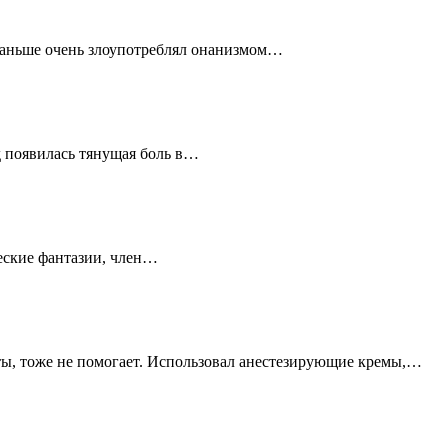
 раньше очень злоупотреблял онанизмом…
д появилась тянущая боль в…
ческие фантазии, член…
нты, тоже не помогает. Использовал анестезирующие кремы,…