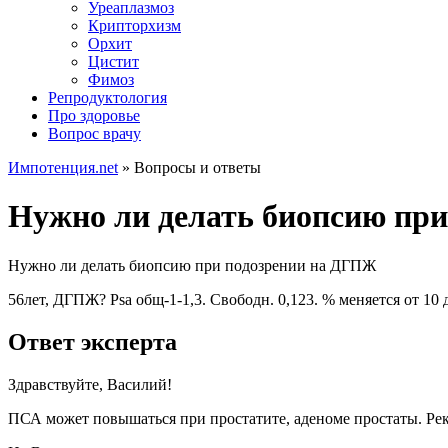
Уреаплазмоз
Крипторхизм
Орхит
Цистит
Фимоз
Репродуктология
Про здоровье
Вопрос врачу
Импотенция.net
»
Вопросы и ответы
Нужно ли делать биопсию пр
Нужно ли делать биопсию при подозрении на ДГПЖ
56лет, ДГПЖ? Psa oбщ-1-1,3. Свободн. 0,123. % меняется от 10 
Ответ эксперта
Здравствуйте, Василий!
ПСА может повышаться при простатите, аденоме простаты. Рек