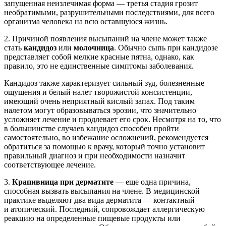
запущенная неизлечимая форма — третья стадия грозит
необратимыми, разрушительными последствиями, для всего
организма человека на всю оставшуюся жизнь.
2. Причиной появления высыпаний на члене может также
стать
кандидоз
или
молочница
. Обычно сыпь при кандидозе
представляет собой мелкие красные пятна, однако, как
правило, это не единственные симптомы заболевания.
Кандидоз также характеризует сильный зуд, болезненные
ощущения и белый налет творожистой консистенции,
имеющий очень неприятный кислый запах. Под таким
налетом могут образовываться эрозии, что значительно
усложняет лечение и продлевает его срок. Несмотря на то, что
в большинстве случаев кандидоз способен пройти
самостоятельно, во избежание осложнений, рекомендуется
обратиться за помощью к врачу, который точно установит
правильный диагноз и при необходимости назначит
соответствующее лечение.
3.
Крапивница при дерматите
— еще одна причина,
способная вызвать высыпания на члене. В медицинской
практике выделяют два вида дерматита — контактный
и атопический. Последний, сопровождает аллергическую
реакцию на определенные пищевые продукты или