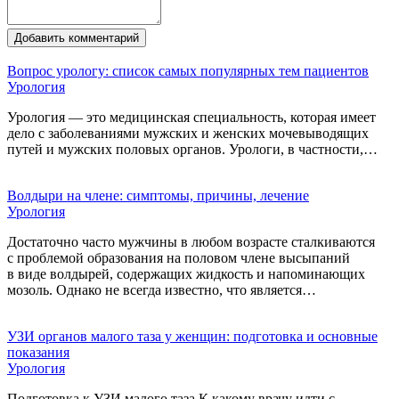
Добавить комментарий
Вопрос урологу: список самых популярных тем пациентов
Урология
Урология — это медицинская специальность, которая имеет
дело с заболеваниями мужских и женских мочевыводящих
путей и мужских половых органов. Урологи, в частности,…
Волдыри на члене: симптомы, причины, лечение
Урология
Достаточно часто мужчины в любом возрасте сталкиваются
с проблемой образования на половом члене высыпаний
в виде волдырей, содержащих жидкость и напоминающих
мозоль. Однако не всегда известно, что является…
УЗИ органов малого таза у женщин: подготовка и основные
показания
Урология
Подготовка к УЗИ малого таза К какому врачу идти с