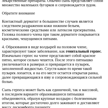
лекарственные препараты. Обычно сыпь представляет собой
множество маленьких бугорков и сопровождается зудом.
Обратите внимание
Контактный дерматит в большинстве случаев является
следствием раздражения кожи нижним бельем,
косметическими средствами или латексом презерватива.
Головка полового члена при таком дерматите покрывается
красными, чешущимися пятнами.
4. Образования в виде волдырей на половом члене,
характеризуют такое заболевание, как
генитальный герпес
.
Изначально герпес на члене представляет собой красное
пятно, которое сильно чешется. После этого пятнышко
увеличивается в размерах и превращается в пузырек,
заполненной жидкостью. Спустя какое-то время такой
пузырек лопается, и на его месте остается открытая ранка,
далее превращающаяся в язву и сопровождающаяся сильной
болью.
Сыпь герпеса может быть как единичной, так и массовой,
в последнем варианте образовавшиеся пятнышки
объединяются, образуя крупные волдыри с болезненным
итогом, которые достаточно долго заживают и доставляют
массу дискомфорта пациенту.