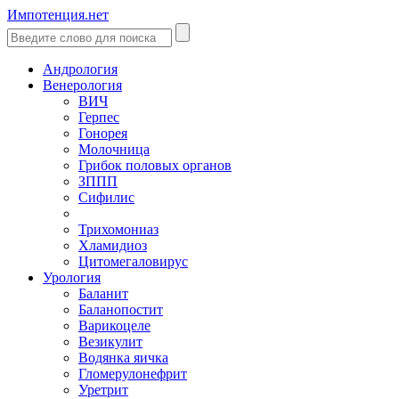
Импотенция.нет
Андрология
Венерология
ВИЧ
Герпес
Гонорея
Молочница
Грибок половых органов
ЗППП
Сифилис
Трихомониаз
Хламидиоз
Цитомегаловирус
Урология
Баланит
Баланопостит
Варикоцеле
Везикулит
Водянка яичка
Гломерулонефрит
Уретрит