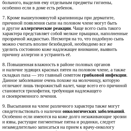
больного, выделив ему отдельным предметы гигиены,
особенно если в доме есть ребенок.
7. Кроме вышеупомянутой крапивницы при дерматите,
причиной появления сыпи на половом члене могут быть
и другие
аллергические реакции
. Чаще всего сыпь такого
характера представляет собой мелкие прыщики, наполненные
прозрачной жидкостью. Несмотря на то, что подобную сыпь
можно считать вполне безобидной, необходимо все же
уделить состоянию коже надлежащее внимание, выявить
причину аллергии и устранить её.
8. Повышенная влажность в районе половых органов
и наличие зудящих красных пятен на половом члене, а также
складках паха — это главный симптом
грибковой инфекции
.
Данное заболевание очень похоже на молочницу, которую
отличают лишь творожистый налет, чаще всего его причиной
становится трихофития, требующая надлежащего
и своевременного лечения.
9. Высыпания на члене различного характера также могут
свидетельствовать о наличии
онкологических заболеваний
.
Особенно если имеются на коже долго незаживающие эрозии
и язвы, растущие пигментные пятна и родинки, следует
незамедлительно записаться на прием к врачу-онкологу