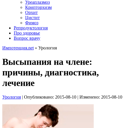
Уреаплазмоз
Крипторхизм
Орхит
Цистит
Фимоз
Репродуктология
Про здоровье
Вопрос врачу
Импотенция.net
»
Урология
Высыпания на члене:
причины, диагностика,
лечение
Урология
| Опубликовано:
2015-08-10
| Изменено:
2015-08-10