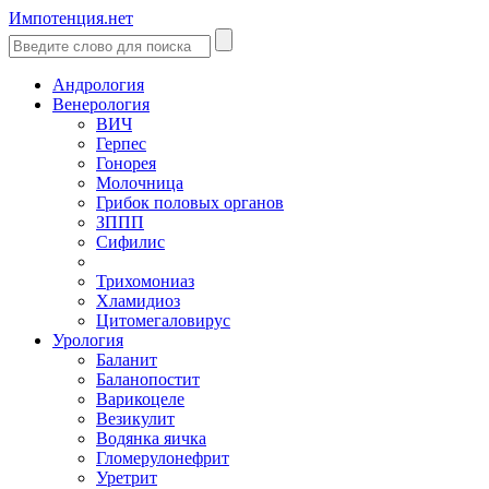
Импотенция.нет
Андрология
Венерология
ВИЧ
Герпес
Гонорея
Молочница
Грибок половых органов
ЗППП
Сифилис
Трихомониаз
Хламидиоз
Цитомегаловирус
Урология
Баланит
Баланопостит
Варикоцеле
Везикулит
Водянка яичка
Гломерулонефрит
Уретрит