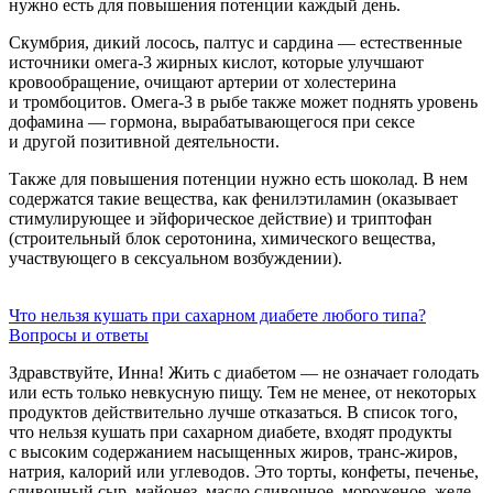
нужно есть для повышения потенции каждый день.
Скумбрия, дикий лосось, палтус и сардина — естественные
источники омега-3 жирных кислот, которые улучшают
кровообращение, очищают артерии от холестерина
и тромбоцитов. Омега-3 в рыбе также может поднять уровень
дофамина — гормона, вырабатывающегося при сексе
и другой позитивной деятельности.
Также для повышения потенции нужно есть шоколад. В нем
содержатся такие вещества, как фенилэтиламин (оказывает
стимулирующее и эйфорическое действие) и триптофан
(строительный блок серотонина, химического вещества,
участвующего в сексуальном возбуждении).
Что нельзя кушать при сахарном диабете любого типа?
Вопросы и ответы
Здравствуйте, Инна! Жить с диабетом — не означает голодать
или есть только невкусную пищу. Тем не менее, от некоторых
продуктов действительно лучше отказаться. В список того,
что нельзя кушать при сахарном диабете, входят продукты
с высоким содержанием насыщенных жиров, транс-жиров,
натрия, калорий или углеводов. Это торты, конфеты, печенье,
сливочный сыр, майонез, масло сливочное, мороженое, желе