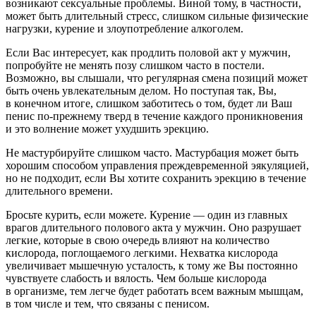
возникают сексуальные проблемы. Виной тому, в частности,
может быть длительный стресс, слишком сильные физические
нагрузки, курение и злоупотребление алкоголем.
Если Вас интересует, как продлить половой акт у мужчин,
попробуйте не менять позу слишком часто в постели.
Возможно, вы слышали, что регулярная смена позиций может
быть очень увлекательным делом. Но поступая так, Вы,
в конечном итоге, слишком заботитесь о том, будет ли Ваш
пенис по-прежнему тверд в течение каждого проникновения
и это волнение может ухудшить эрекцию.
Не мастурбируйте слишком часто. Мастурбация может быть
хорошим способом управления преждевременной эякуляцией,
но не подходит, если Вы хотите сохранить эрекцию в течение
длительного времени.
Бросьте курить, если можете. Курение — один из главных
врагов длительного полового акта у мужчин. Оно разрушает
легкие, которые в свою очередь влияют на количество
кислорода, поглощаемого легкими. Нехватка кислорода
увеличивает мышечную усталость, к тому же Вы постоянно
чувствуете слабость и вялость. Чем больше кислорода
в организме, тем легче будет работать всем важным мышцам,
в том числе и тем, что связаны с пенисом.