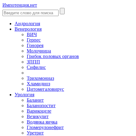
Импотенция.нет
Андрология
Венерология
ВИЧ
Герпес
Гонорея
Молочница
Грибок половых органов
ЗППП
Сифилис
Трихомониаз
Хламидиоз
Цитомегаловирус
Урология
Баланит
Баланопостит
Варикоцеле
Везикулит
Водянка яичка
Гломерулонефрит
Уретрит