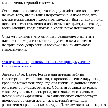
глаз, печени, нервной системы.
Очень важно понимать, что голод у диабетиков возникает
не из-за того, что питания недостаточно, а из-за того, что
клетки испытывают недостаток глюкозы. Врач-эндокринолог
поможет изменить меню и избавиться от приступов голода,
возникающих, когда глюкоза в крови резко понижается.
Следует понимать, что наличие повышенного аппетита,
накоплений жира и неконтролируемого веса является
не признаком депрессии, а возможными симптомами
гипогликемии.
Что нужно есть для повышения потенции у мужчин?
Вопросы и ответы
Здравствуйте, Павел. Когда наши артерии забиты
холестериновыми бляшками, и кровообращение нарушено,
кровь не может течь туда, где она нужна. В данном случае,
речь идет о половых органах. Обычная овсянка не только
снижает уровень холестерина, но и является отличным
источником
L-аргинина.
Эта аминокислота способствует
производству окиси азота, газа, который нужен для
расширения кровеносных сосудов. Поэтому овсянка — то, что