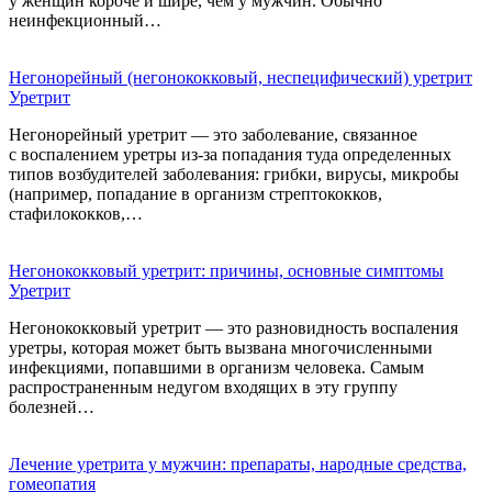
у женщин короче и шире, чем у мужчин. Обычно
неинфекционный…
Негонорейный (негонококковый, неспецифический) уретрит
Уретрит
Негонорейный уретрит — это заболевание, связанное
с воспалением уретры из-за попадания туда определенных
типов возбудителей заболевания: грибки, вирусы, микробы
(например, попадание в организм стрептококков,
стафилококков,…
Негонококковый уретрит: причины, основные симптомы
Уретрит
Негонококковый уретрит — это разновидность воспаления
уретры, которая может быть вызвана многочисленными
инфекциями, попавшими в организм человека. Самым
распространенным недугом входящих в эту группу
болезней…
Лечение уретрита у мужчин: препараты, народные средства,
гомеопатия