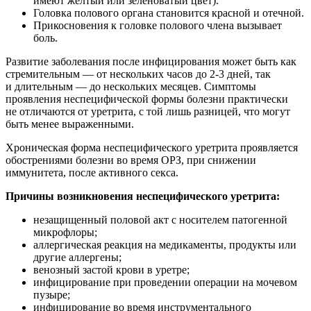
имеют желтый или зеленоватый цвет).
Головка полового органа становится красной и отечной.
Прикосновения к головке полового члена вызывает
боль.
Развитие заболевания после инфицирования может быть как
стремительным — от нескольких часов до 2-3 дней, так
и длительным — до нескольких месяцев. Симптомы
проявления неспецифической формы болезни практически
не отличаются от уретрита, с той лишь разницей, что могут
быть менее выраженными.
Хроническая форма неспецифического уретрита проявляется
обострениями болезни во время ОРЗ, при снижении
иммунитета, после активного секса.
Причины возникновения неспецифического уретрита:
незащищенный половой акт с носителем патогенной
микрофлоры;
аллергическая реакция на медикаменты, продукты или
другие аллергены;
венозный застой крови в уретре;
инфицирование при проведении операции на мочевом
пузыре;
инфицирование во время инструментального