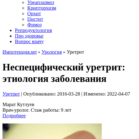
Уреаплазмоз
Крипторхизм
Орхит
Цистит
Фимоз
Репродуктология
Про здоровье
Вопрос врачу
Импотенция.net
»
Урология
»
Уретрит
Неспецифический уретрит:
этиология заболевания
Уретрит
| Опубликовано:
2016-03-28
| Изменено:
2022-04-07
Марат Кутлуев
Врач-уролог. Стаж работы: 9 лет
Подробнее