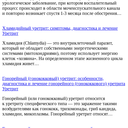
урологическое заболевание, при котором воспалительный
процесс происходит в области мочеиспускательного канала
и повторно возникает спустя 1-3 месяца после обострения…
Хламидийный уретрит: симптомы, диагностика и лечение
Уретрит
Хламидия (Chlamydia) — это внутриклеточный паразит,
который не обладает собственными энергетическими
системами (митохондриями), поэтому использует энергию
клеток «хозяина». На определенном этапе жизненного цикла
хламидия живет…
Гонорейный (гонококковый) уретрит: особенности,
диагностика и лечение гонорейного (гонококкового) уретрита
Уретрит
Гонорейный (или гонококковый) уретрит относится
к уретриту специфического типа — это заражение такими
возбудителями как гонококк, трихомонады, гриб кандида,
хламидии, микоплазмы. Гонорейный уретрит относят…