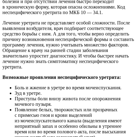
болезни и при отсутствии лечения быстро переходит
в хроническую форму, которая опасна осложнениями. Код
неспецифического уретрита по МКБ 10 — 34.1.
Лечение уретрита не представляет особой сложности. После
выявления возбудителя, врач подбирает соответствующее
средство борьбы с ним. А для того, чтобы верно определить
причину возникновения неспецифической формы и составить
программу лечения, нужно учитывать множество факторов.
Обращение к врачу на ранней стадии заболевания
значительно упростит диагностику. И чтобы быстрее начать
лечение нужно знать симптоматику неспецифического
уретрита.
Возможные проявления неспецифического уретрита:
Боль и жжение в уретре во время мочеиспускания.
Зуд в уретре.
Приступы боли внизу живота после опорожнения
мочевого пузыря.
Появление белых, творожистых или прозрачных
с примесью гноя и крови выделений
из мочеиспускательного канала (выделения имеют
неприятный запах и особенно обильны в утреннее
время или во время полового акта, после высыхания