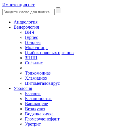
Импотенция.нет
Андрология
Венерология
ВИЧ
Герпес
Гонорея
Молочница
Грибок половых органов
ЗППП
Сифилис
Трихомониаз
Хламидиоз
Цитомегаловирус
Урология
Баланит
Баланопостит
Варикоцеле
Везикулит
Водянка яичка
Гломерулонефрит
Уретрит