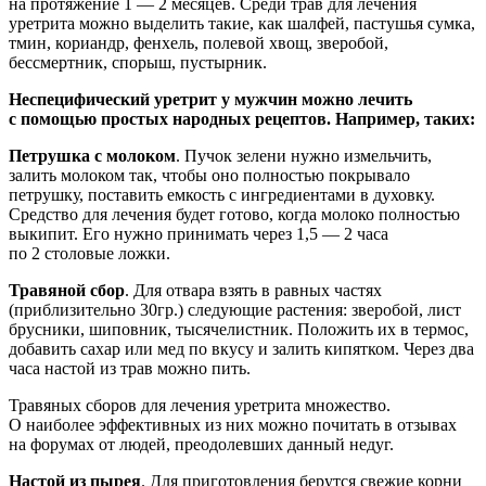
на протяжение 1 — 2 месяцев. Среди трав для лечения
уретрита можно выделить такие, как шалфей, пастушья сумка,
тмин, кориандр, фенхель, полевой хвощ, зверобой,
бессмертник, спорыш, пустырник.
Неспецифический уретрит у мужчин можно лечить
с помощью простых народных рецептов. Например, таких:
Петрушка с молоком
. Пучок зелени нужно измельчить,
залить молоком так, чтобы оно полностью покрывало
петрушку, поставить емкость с ингредиентами в духовку.
Средство для лечения будет готово, когда молоко полностью
выкипит. Его нужно принимать через 1,5 — 2 часа
по 2 столовые ложки.
Травяной сбор
. Для отвара взять в равных частях
(приблизительно 30гр.) следующие растения: зверобой, лист
брусники, шиповник, тысячелистник. Положить их в термос,
добавить сахар или мед по вкусу и залить кипятком. Через два
часа настой из трав можно пить.
Травяных сборов для лечения уретрита множество.
О наиболее эффективных из них можно почитать в отзывах
на форумах от людей, преодолевших данный недуг.
Настой из пырея
. Для приготовления берутся свежие корни