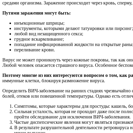
средами организма. Заражение происходит через кровь, сперму
Путями заражения могут быть:
инъекционные шприцы;
инструменты, которыми делают татуировки или пирсинг;
любой вид незащищенного секса;
грудное вскармливание;
попадание инфицированной жидкости на открытые раны
переливание крови.
Вирус не может проникнуть через кожные покровы, так как они
Любой человек опасается страшного вируса. Особенное беспок
Поэтому многие из них интересуются вопросом о том, как 
иммунные клетки, блокируя размножение вируса.
Определить ВИЧ-заболевание на ранних стадиях чрезвычайно с
болей, отеков или повешенной температуры. Однако есть отлич
Симптомы, которые характерны для простуды: кашель, бо
Сильная усталость, которая не проходит даже после пол
пройти обследование для исключения ВИЧ-заболевания.
Частые диспепсические явления могут являться признако
В результате разрушительной деятельности ретровируса
менее выражен.