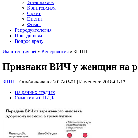
Уреаплазмоз
Крипторхизм
Орхит
Цистит
Фимоз
Репродуктология
Про здоровье
Вопрос врачу
Импотенция.net
»
Венерология
»
ЗППП
Признаки ВИЧ у женщин на ра
ЗППП
| Опубликовано:
2017-03-01
| Изменено:
2018-01-12
На ранних стадиях
Симптомы СПИДа