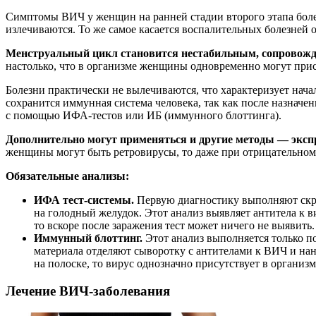
Симптомы ВИЧ у женщин на ранней стадии второго этапа боле
излечиваются. То же самое касается воспалительных болезне
Менструальный цикл становится нестабильным, сопровожд
настолько, что в организме женщины одновременно могут прис
Болезни практически не вылечиваются, что характеризует нача
сохранится иммунная система человека, так как после назначе
с помощью ИФА-тестов или ИБ (иммунного блоттинга).
Дополнительно могут применяться и другие методы — экспр
женщины могут быть ретровирусы, то даже при отрицательном р
Обязательные анализы:
ИФА тест-системы.
Первую диагностику выполняют скрин
на голодный желудок. Этот анализ выявляет антитела к ви
то вскоре после заражения тест может ничего не выявить.
Иммунный блоттинг.
Этот анализ выполняется только по
материала отделяют сыворотку с антителами к ВИЧ и нан
на полоске, то вирус однозначно присутствует в организм
Лечение ВИЧ-заболевания