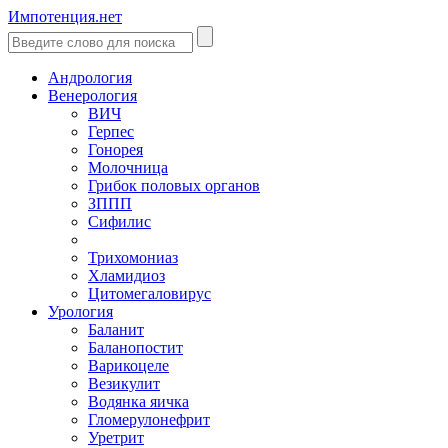
Импотенция.нет
Андрология
Венерология
ВИЧ
Герпес
Гонорея
Молочница
Грибок половых органов
ЗППП
Сифилис
Трихомониаз
Хламидиоз
Цитомегаловирус
Урология
Баланит
Баланопостит
Варикоцеле
Везикулит
Водянка яичка
Гломерулонефрит
Уретрит