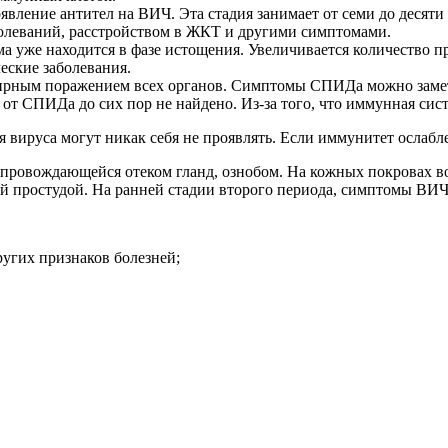
явление антител на ВИЧ. Эта стадия занимает от семи до десяти
леваний, расстройством в ЖКТ и другими симптомами.
ма уже находится в фазе истощения. Увеличивается количество
еские заболевания.
рным поражением всех органов. Симптомы СПИДа можно заметит
от СПИДа до сих пор не найдено. Из-за того, что иммунная сист
ируса могут никак себя не проявлять. Если иммунитет ослаблен
сопровождающейся отеком гланд, ознобом. На кожных покровах 
ной простудой. На ранней стадии второго периода, симптомы ВИ
угих признаков болезней;