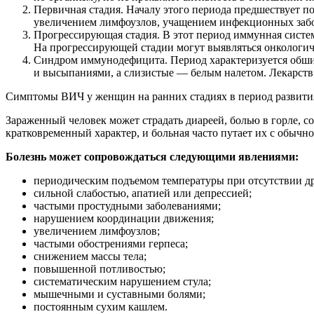
Первичная стадия. Началу этого периода предшествует по
увеличением лимфоузлов, учащением инфекционных забо
Прогрессирующая стадия. В этот период иммунная систе
На прогрессирующей стадии могут выявляться онкологич
Синдром иммунодефицита. Период характеризуется обши
и высыпаниями, а слизистые — белым налетом. Лекарств 
Симптомы ВИЧ у женщин на ранних стадиях в период развития в
Зараженный человек может страдать диареей, болью в горле, 
кратковременный характер, и больная часто путает их с обыч
Болезнь может сопровождаться следующими явлениями:
периодическим подъемом температуры при отсутствии др
сильной слабостью, апатией или депрессией;
частыми простудными заболеваниями;
нарушением координации движения;
увеличением лимфоузлов;
частыми обострениями герпеса;
снижением массы тела;
повышенной потливостью;
систематическим нарушением стула;
мышечными и суставными болями;
постоянным сухим кашлем.