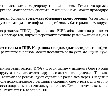
зни часто касаются репродуктивной системы. Если в это время
й органов мочеполовой системы. У женщин ВИЧ может провоциро
ается болями, возможны обильные кровотечения.
Через десят
утствовать разные инфекции: грибковые, бактериальные, вирусн
ло развития СПИДа. Диагностика ВИЧ-заболевания на ранних ста
ния препаратов, вирусы перестанут активно размножаться и губ
есс-тесты и ПЦР. На ранних стадиях диагностировать инфек
езультате анализов, может поставить ее на учет. Женщине нужно
инговым тестом (ИФА). С этой целью у пациента берут кровь из
русу, а наличие самого вирусного агента не определяет. Так как
 Поэтому его рекомендуют сдавать не ранее, чем через 3 недели
сле положительного результата скринингового теста. Для его про
осят жидкость на специальную полоску. Если антитела связыва
е. Результат ИБ верен на 100%.