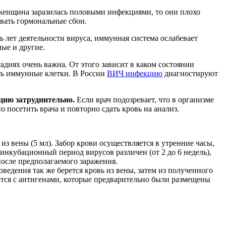
 женщина заразилась половыми инфекциями, то они плохо
вать гормональные сбои.
ь лет деятельности вируса, иммунная система ослабевает
ые и другие.
диях очень важна. От этого зависит в каком состоянии
ить иммунные клетки. В России
ВИЧ инфекцию
диагностируют
цию затруднительно.
Если врач подозревает, что в организме
 посетить врача и повторно сдать кровь на анализ.
 вены (5 мл). Забор крови осуществляется в утренние часы,
 инкубационный период вирусов различен (от 2 до 6 недель),
 после предполагаемого заражения.
ведения так же берется кровь из вены, затем из полученного
ются с антигенами, которые предварительно были размещены