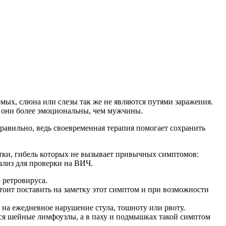
омых, слюна или слезы так же не являются путями заражения.
к они более эмоциональны, чем мужчины.
правильно, ведь своевременная терапия помогает сохранить
тки, гибель которых не вызывает привычных симптомов:
ализ для проверки на ВИЧ.
 ретровируса.
тоит поставить на заметку этот симптом и при возможности
на ежедневное нарушение стула, тошноту или рвоту.
тся шейные лимфоузлы, а в паху и подмышках такой симптом