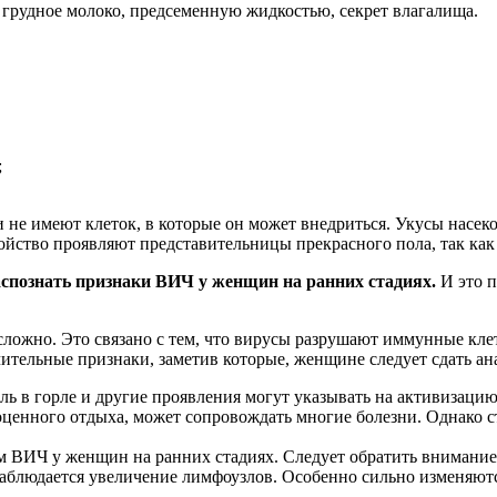
, грудное молоко, предсеменную жидкостью, секрет влагалища.
;
 не имеют клеток, в которые он может внедриться. Укусы насек
ойство проявляют представительницы прекрасного пола, так ка
распознать признаки ВИЧ у женщин на ранних стадиях.
И это 
ложно. Это связано с тем, что вирусы разрушают иммунные кле
ительные признаки, заметив которые, женщине следует сдать ан
ль в горле и другие проявления могут указывать на активизацию
ноценного отдыха, может сопровождать многие болезни. Однако с
м ВИЧ у женщин на ранних стадиях. Следует обратить внимание 
 наблюдается увеличение лимфоузлов. Особенно сильно изменяю