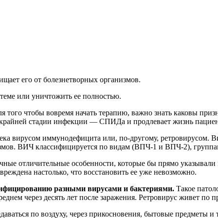
щает его от болезнетворных организмов.
стеме или уничтожить ее полностью.
я того чтобы вовремя начать терапию, важно знать каковы при
я крайней стадии инфекции — СПИДа и продлевает жизнь пациент
ека вирусом иммунодефицита или, по-другому, ретровирусом. Ви
змов. ВИЧ классифицируется по видам (ВПЧ-1 и ВПЧ-2), группа
ачные отличительные особенности, которые бы прямо указывали 
вреждена настолько, что восстановить ее уже невозможно.
инфицированию разными вирусами и бактериями.
Такое патол
еднем через десять лет после заражения. Ретровирус живет по п
даваться по воздуху, через прикосновения, бытовые предметы 