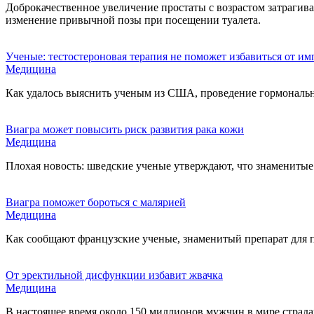
Доброкачественное увеличение простаты с возрастом затрагив
изменение привычной позы при посещении туалета.
Ученые: тестостероновая терапия не поможет избавиться от и
Медицина
Как удалось выяснить ученым из США, проведение гормональн
Виагра может повысить риск развития рака кожи
Медицина
Плохая новость: шведские ученые утверждают, что знамениты
Виагра поможет бороться с малярией
Медицина
Как сообщают французские ученые, знаменитый препарат для 
От эректильной дисфункции избавит жвачка
Медицина
В настоящее время около 150 миллионов мужчин в мире страда