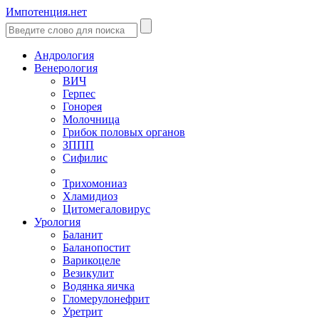
Импотенция.нет
Андрология
Венерология
ВИЧ
Герпес
Гонорея
Молочница
Грибок половых органов
ЗППП
Сифилис
Трихомониаз
Хламидиоз
Цитомегаловирус
Урология
Баланит
Баланопостит
Варикоцеле
Везикулит
Водянка яичка
Гломерулонефрит
Уретрит