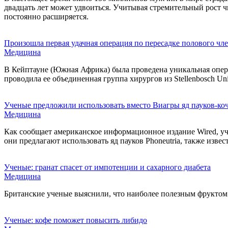
двадцать лет может удвоиться. Учитывая стремительный рост 
постоянно расширяется.
Произошла первая удачная операция по пересадке полового чл
Медицина
В Кейптауне (Южная Африка) была проведена уникальная опера
проводила ее объединенная группа хирургов из Stellenbosch Unive
Ученые предложили использовать вместо Виагры яд пауков-ко
Медицина
Как сообщает американское информационное издание Wired, у
они предлагают использовать яд пауков Phoneutria, также изве
Ученые: гранат спасет от импотенции и сахарного диабета
Медицина
Британские ученые выяснили, что наиболее полезным фруктом я
Ученые: кофе поможет повысить либидо