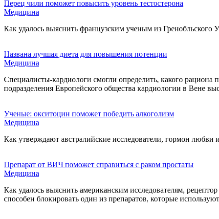
Перец чили поможет повысить уровень тестостерона
Медицина
Как удалось выяснить французским ученым из Гренобльского У
Названа лучшая диета для повышения потенции
Медицина
Специалисты-кардиологи смогли определить, какого рациона п
подразделения Европейского общества кардиологии в Вене выс
Ученые: окситоцин поможет победить алкоголизм
Медицина
Как утверждают австралийские исследователи, гормон любви и
Препарат от ВИЧ поможет справиться с раком простаты
Медицина
Как удалось выяснить американским исследователям, рецептор 
способен блокировать один из препаратов, которые используют