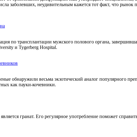
числа заболевших, неудивительным кажется тот факт, что рынок
ена
ция по трансплантации мужского полового органа, завершившая
rsity и Tygerberg Hospital.
чевников
ченые обнаружили весьма экзотический аналог популярного пре
стных как пауки-кочевники.
вляется гранат. Его регулярное употребление поможет справить