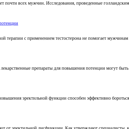
ает почти всех мужчин. Исследования, проведенные голландски
мпотенции
ой терапии с применением тестостерона не помогает мужчинам
е лекарственные препараты для повышения потенции могут быть
повышения эректильной функции способен эффективно бороться
ют от эректильной дисфункции. Как утверждают специалисты, к