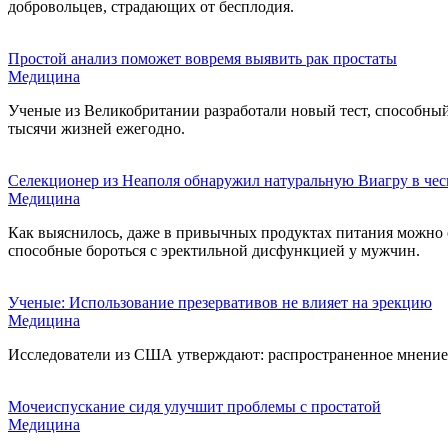
добровольцев, страдающих от бесплодия.
Простой анализ поможет вовремя выявить рак простаты
Медицина
Ученые из Великобритании разработали новый тест, способный
тысячи жизней ежегодно.
Селекционер из Неаполя обнаружил натуральную Виагру в чес
Медицина
Как выяснилось, даже в привычных продуктах питания можно о
способные бороться с эректильной дисфункцией у мужчин.
Ученые: Использование презервативов не влияет на эрекцию
Медицина
Исследователи из США утверждают: распространенное мнение 
Мочеиспускание сидя улучшит проблемы с простатой
Медицина