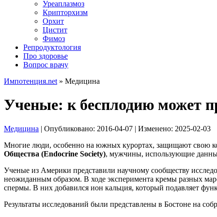
Уреаплазмоз
Крипторхизм
Орхит
Цистит
Фимоз
Репродуктология
Про здоровье
Вопрос врачу
Импотенция.net
»
Медицина
Ученые: к бесплодию может 
Медицина
| Опубликовано:
2016-04-07
| Изменено:
2025-02-03
Многие люди, особенно на южных курортах, защищают свою ко
Общества (Endocrine Society)
, мужчины, использующие данный
Ученые из Америки представили научному сообществу исследов
неожиданным образом. В ходе эксперимента кремы разных мар
спермы. В них добавился ион кальция, который подавляет фун
Результаты исследований были представлены в Бостоне на соб