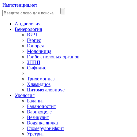
Импотенция.нет
Андрология
Венерология
ВИЧ
Герпес
Гонорея
Молочница
Грибок половых органов
ЗППП
Сифилис
Трихомониаз
Хламидиоз
Цитомегаловирус
Урология
Баланит
Баланопостит
Варикоцеле
Везикулит
Водянка яичка
Гломерулонефрит
Уретрит