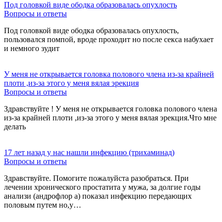
Под головкой виде ободка образовалась опухлость
Вопросы и ответы
Под головкой виде ободка образовалась опухлость,
пользовался помпой, вроде проходит но после секса набухает
и немного зудит
У меня не открывается головка полового члена из-за крайней
плоти ,из-за этого у меня вялая эрекция
Вопросы и ответы
Здравствуйте ! У меня не открывается головка полового члена
из-за крайней плоти ,из-за этого у меня вялая эрекция.Что мне
делать
17 лет назад у нас нашли инфекцию (трихаминад)
Вопросы и ответы
Здравствуйте. Помогите пожалуйста разобраться. При
лечении хронического простатита у мужа, за долгие годы
анализи (андрофлор а) показал инфекцию передающих
половым путем но,у…