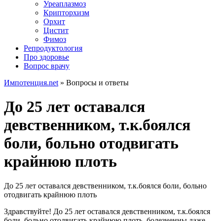
Уреаплазмоз
Крипторхизм
Орхит
Цистит
Фимоз
Репродуктология
Про здоровье
Вопрос врачу
Импотенция.net
»
Вопросы и ответы
До 25 лет оставался
девственником, т.к.боялся
боли, больно отодвигать
крайнюю плоть
До 25 лет оставался девственником, т.к.боялся боли, больно
отодвигать крайнюю плоть
Здравствуйте! До 25 лет оставался девственником, т.к.боялся
боли, больно отодвигать крайнюю плоть, болезненны даже