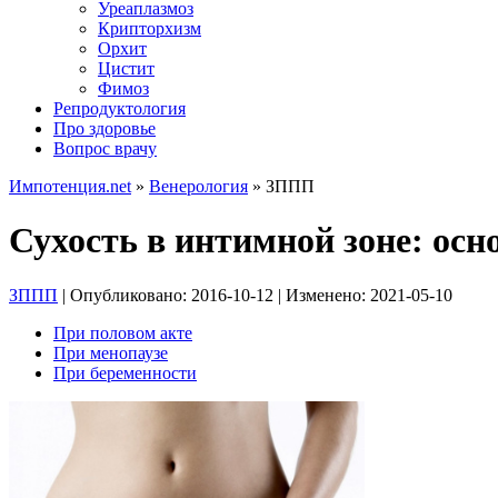
Уреаплазмоз
Крипторхизм
Орхит
Цистит
Фимоз
Репродуктология
Про здоровье
Вопрос врачу
Импотенция.net
»
Венерология
»
ЗППП
Сухость в интимной зоне: ос
ЗППП
| Опубликовано:
2016-10-12
| Изменено:
2021-05-10
При половом акте
При менопаузе
При беременности