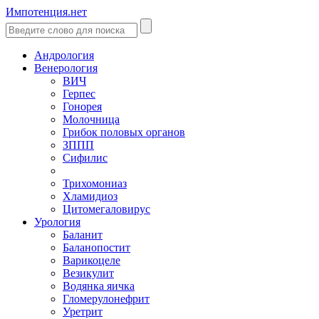
Импотенция.нет
Андрология
Венерология
ВИЧ
Герпес
Гонорея
Молочница
Грибок половых органов
ЗППП
Сифилис
Трихомониаз
Хламидиоз
Цитомегаловирус
Урология
Баланит
Баланопостит
Варикоцеле
Везикулит
Водянка яичка
Гломерулонефрит
Уретрит