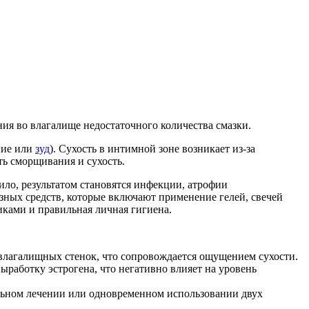
ия во влагалище недостаточного количества смазки.
ние или
зуд
). Сухость в интимной зоне возникает из-за
ь сморщивания и сухость.
ло, результатом становятся инфекции, атрофии
зных средств, которые включают применение гелей, свечей
иками и правильная личная гигиена.
я влагалищных стенок, что сопровождается ощущением сухости.
ыработку эстрогена, что негативно влияет на уровень
ельном лечении или одновременном использовании двух