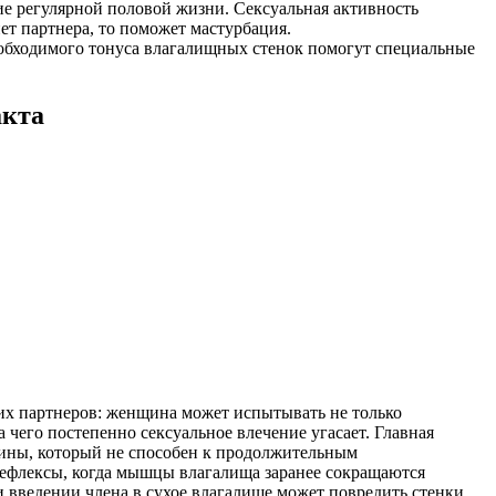
е регулярной половой жизни. Сексуальная активность
ет партнера, то поможет мастурбация.
обходимого тонуса влагалищных стенок помогут специальные
акта
их партнеров: женщина может испытывать не только
 чего постепенно сексуальное влечение угасает. Главная
жчины, который не способен к продолжительным
рефлексы, когда мышцы влагалища заранее сокращаются
 введении члена в сухое влагалище может повредить стенки,