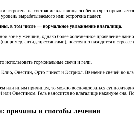
ки эстрогена на состояние влагалища особенно ярко проявляет
 уровень вырабатываемого ими эстрогена падает.
ны, в том числе — нормальное увлажнение влагалища.
ной зоне у женщин, однако более болезненное проявление данно
например, антидепрессантами), постоянно находится в стрессе и
го использовать гормональные свечи и гели.
 Клио, Овестин, Орто-гинест и Эстриол. Введение свечей во вл
ем или иным причинам, то можно воспользоваться суппозитори
 или Овестином. Гель наносится во влагалище накануне сна. П
и: причины и способы лечения