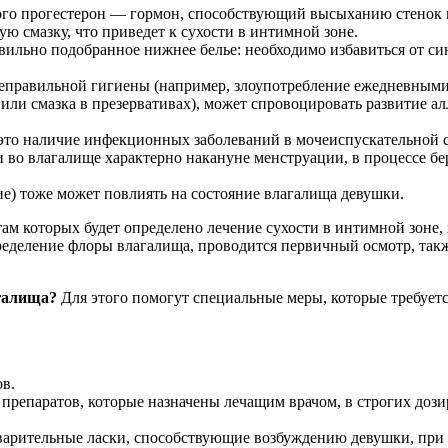
ого прогестерон — гормон, способствующий высыханию стенок вл
 смазку, что приведет к сухости в интимной зоне.
ильно подобранное нижнее белье: необходимо избавиться от си
неправильной гигиены (например, злоупотребление ежедневными
или смазка в презервативах), может спровоцировать развитие ал
о наличие инфекционных заболеваний в мочеиспускательной с
во влагалище характерно накануне менструации, в процессе бер
ие) тоже может повлиять на состояние влагалища девушки.
ам которых будет определено лечение сухости в интимной зоне,
пределение флоры влагалища, проводится первичный осмотр, так
агалища?
Для этого помогут специальные меры, которые требует
в.
препаратов, которые назначены лечащим врачом, в строгих дози
арительные ласки, способствующие возбуждению девушки, при к