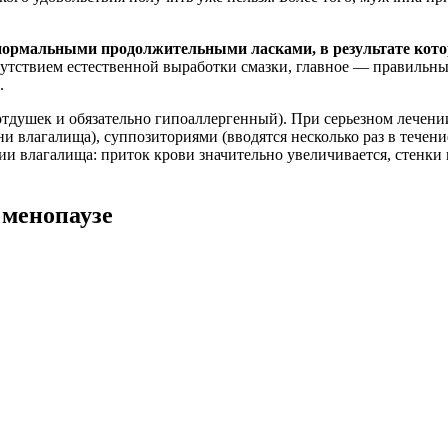
 нормальными продолжительными ласками, в результате кото
утствием естественной выработки смазки, главное — правильны
.
отдушек и обязательно гипоаллергенный). При серьезном лечен
ани влагалища), суппозиториями (вводятся несколько раз в тече
и влагалища: приток крови значительно увеличивается, стенки 
 менопаузе