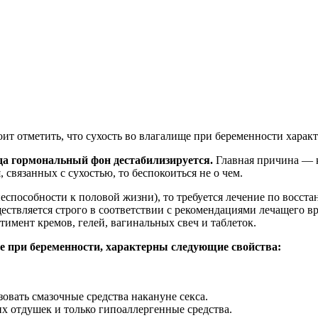
оит отметить, что сухость во влагалище при беременности хара
да гормональный фон дестабилизируется.
Главная причина — к
 связанных с сухостью, то беспокоиться не о чем.
неспособности к половой жизни), то требуется лечение по восс
ествляется строго в соответствии с рекомендациями лечащего 
имент кремов, гелей, вагинальных свеч и таблеток.
е при беременности, характерны следующие свойства:
овать смазочные средства накануне секса.
их отдушек и только гипоаллергенные средства.