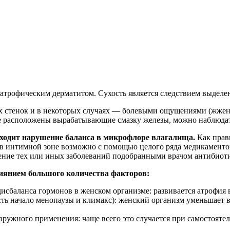
атрофическим дерматитом. Сухость является следствием выделен
ых стенок и в некоторых случаях — болевыми ощущениями (жже
де расположены вырабатывающие смазку железы, можно наблюдат
ходит нарушение баланса в микрофлоре влагалища.
Как прави
 в интимной зоне возможно с помощью целого ряда медикаменто
чение тех или иных заболеваний подобранными врачом антибиот
иянием большого количества факторов:
 дисбаланса гормонов в женском организме: развивается атрофи
есть начало менопаузы и климакс): женский организм уменьшает в
аружного применения: чаще всего это случается при самостоят