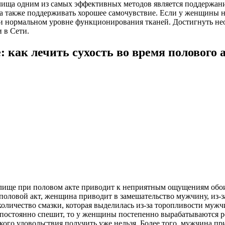
ища одним из самых эффективных методов является поддержани
 а также поддерживать хорошее самочувствие. Если у женщины н
и нормальном уровне функционирования тканей. Достигнуть не
 в Сети.
: как лечить сухость во время полового 
алище при половом акте приводит к неприятным ощущениям обо
половой акт, женщина приводит в замешательство мужчину, из-за
 количество смазки, которая выделилась из-за торопливости му
 постоянно спешит, то у женщины постепенно вырабатываются 
о удовольствия получить уже нельзя. Более того, мужчина при