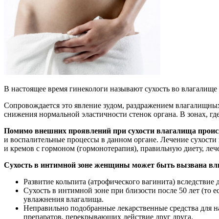
В настоящее время гинекологи называют сухость во влагалище 
Сопровождается это явление зудом, раздражением влагалищн
снижения нормальной эластичности стенок органа. В зонах, г
Помимо внешних проявлений при сухости влагалища проис
и воспалительные процессы в данном органе. Лечение сухости
и кремов с гормоном (гормонотерапия), правильную диету, ле
Сухость в интимной зоне женщины может быть вызвана вл
Развитие кольпита (атрофического вагинита) вследствие
Сухость в интимной зоне при близости после 50 лет (то 
увлажнения влагалища.
Неправильно подобранные лекарственные средства для н
препаратов, перекрывающих действие друг друга.