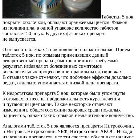
Таблетки 5 нок
покрыты оболочкой, обладают оранжевым цветом. Флакон
из поливинила, в одной упаковке количество таблеток
составляет 50 штук. В других фасовках препарат
не выпускается.
Отзывы о таблетках 5 нок довольно положительные. Прием
таблеток 5 нок, по отзывам применявших данный
лекарственный препарат, быстро приносит требуемый
результат, избавляя от болезненных симптомов
воспалительных процессов при правильных дозировках.
В отзывах также отмечают, что побочные эффекты довольно
редки, отдельно упоминается о низкой цене препарата.
К недостаткам препарата 5 нок, которые были упомянуты
в отзывах, отнесены продолжительность курса лечения
и пугающий цвет мочи. Также некоторые отмечают
изменения в общем состоянии здоровья среди пожилых
пациентов, однако таких отзывов незначительное количество.
Аналогами таблеток 5 нок являются препараты Нитроксолин,
5-Нитрокс, Нитроксолин-УБФ, Нитроксолин-АКОС. Исходя
из названия препаратов, все эти средства объединяет наличие