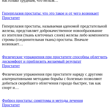
настолько трудным, что нельзя…
Гиперплазия простаты: что это такое и от чего возникает
Простатит
Гиперплазия простаты, называемая аденомой предстательной
железы, представляет доброкачественное новообразование
из эпителия (ткань клеточных слоев) железы либо компонента
стромы (соединительная ткань) простаты. Вначале
возникает…
Физические упражнения при простатите способны облегчить
дискомфорт и приблизить желаемый результат
Простатит
Физические упражнения при простатите наряду с другими
альтернативными методами борьбы с болезнью позволяют
добиться скорейшего облегчения гораздо быстрее, так как
спорт и…
Фиброз простаты: симптомы и методы лечения
Простатит