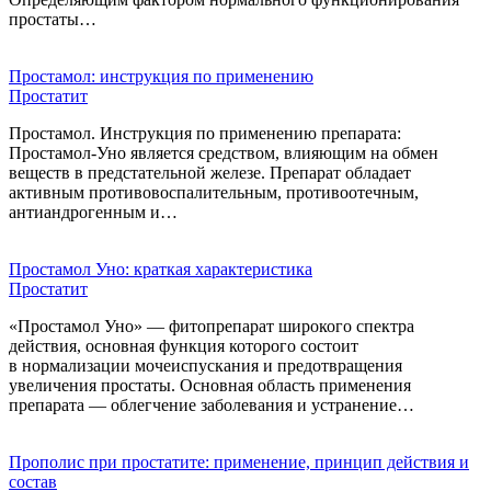
простаты…
Простамол: инструкция по применению
Простатит
Простамол. Инструкция по применению препарата:
Простамол-Уно является средством, влияющим на обмен
веществ в предстательной железе. Препарат обладает
активным противовоспалительным, противоотечным,
антиандрогенным и…
Простамол Уно: краткая характеристика
Простатит
«Простамол Уно» — фитопрепарат широкого спектра
действия, основная функция которого состоит
в нормализации мочеиспускания и предотвращения
увеличения простаты. Основная область применения
препарата — облегчение заболевания и устранение…
Прополис при простатите: применение, принцип действия и
состав