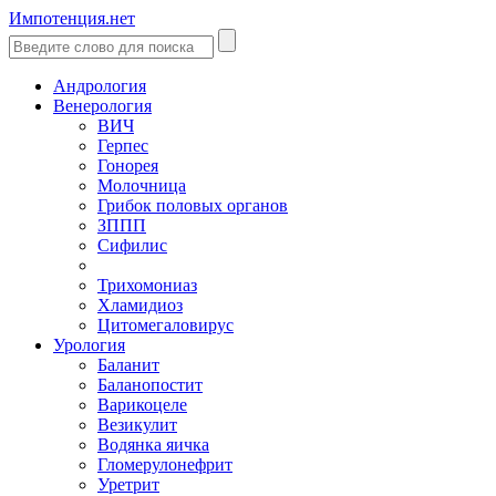
Импотенция.нет
Андрология
Венерология
ВИЧ
Герпес
Гонорея
Молочница
Грибок половых органов
ЗППП
Сифилис
Трихомониаз
Хламидиоз
Цитомегаловирус
Урология
Баланит
Баланопостит
Варикоцеле
Везикулит
Водянка яичка
Гломерулонефрит
Уретрит