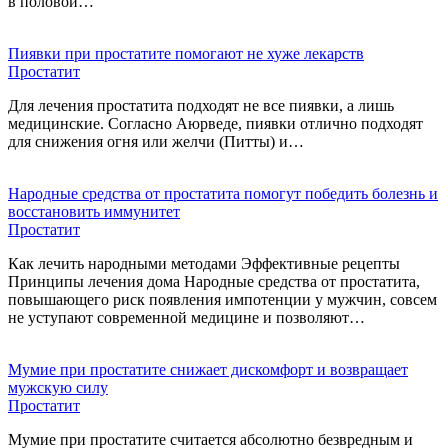
в половой…
Пиявки при простатите помогают не хуже лекарств
Простатит
Для лечения простатита подходят не все пиявки, а лишь
медицинские. Согласно Аюрведе, пиявки отлично подходят
для снижения огня или желчи (Питты) и…
Народные средства от простатита помогут победить болезнь и
восстановить иммунитет
Простатит
Как лечить народными методами Эффективные рецепты
Принципы лечения дома Народные средства от простатита,
повышающего риск появления импотенции у мужчин, совсем
не уступают современной медицине и позволяют…
Мумие при простатите снижает дискомфорт и возвращает
мужскую силу
Простатит
Мумие при простатите считается абсолютно безвредным и