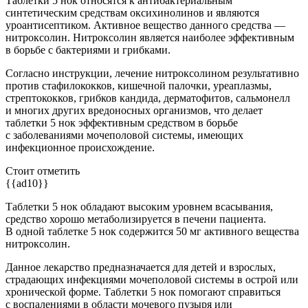
Таблетки 5 нок относятся к антибактериальным
синтетическим средствам оксихинолинов и являются
уроантисептиком. Активное вещество данного средства —
нитроксолин. Нитроксолин является наиболее эффективным
в борьбе с бактериями и грибками.
Согласно инструкции, лечение нитроксолином результативно
против стафилококков, кишечной палочки, уреаплазмы,
стрептококков, грибков кандида, дерматофитов, сальмонелл
и многих других вредоносных организмов, что делает
таблетки 5 нок эффективным средством в борьбе
с заболеваниями мочеполовой системы, имеющих
инфекционное происхождение.
Стоит отметить
{{ad10}}
Таблетки 5 нок обладают высоким уровнем всасывания,
средство хорошо метаболизируется в печени пациента.
В одной таблетке 5 нок содержится 50 мг активного вещества
нитроксолин.
Данное лекарство предназначается для детей и взрослых,
страдающих инфекциями мочеполовой системы в острой или
хронической форме. Таблетки 5 нок помогают справиться
с воспалениями в области мочевого пузыря или