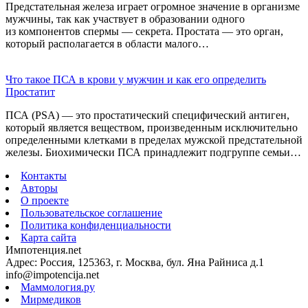
Предстательная железа играет огромное значение в организме
мужчины, так как участвует в образовании одного
из компонентов спермы — секрета. Простата — это орган,
который располагается в области малого…
Что такое ПСА в крови у мужчин и как его определить
Простатит
ПСА (PSA) — это простатический специфический антиген,
который является веществом, произведенным исключительно
определенными клетками в пределах мужской предстательной
железы. Биохимически ПСА принадлежит подгруппе семьи…
Контакты
Авторы
О проекте
Пользовательское соглашение
Политика конфиденциальности
Карта сайта
Импотенция.net
Адрес: Россия, 125363, г. Москва, бул. Яна Райниса д.1
info@impotencija.net
Маммология.ру
Мирмедиков