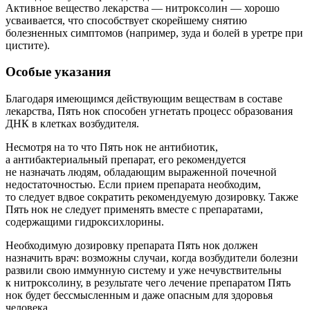
Активное вещество лекарства — нитроксолин — хорошо
усваивается, что способствует скорейшему снятию
болезненных симптомов (например, зуда и болей в уретре при
цистите).
Особые указания
Благодаря имеющимся действующим веществам в составе
лекарства, Пять нок способен угнетать процесс образования
ДНК в клетках возбудителя.
Несмотря на то что Пять нок не антибиотик,
а антибактериальный препарат, его рекомендуется
не назначать людям, обладающим выраженной почечной
недостаточностью. Если прием препарата необходим,
то следует вдвое сократить рекомендуемую дозировку. Также
Пять нок не следует применять вместе с препаратами,
содержащими гидроксихлорины.
Необходимую дозировку препарата Пять нок должен
назначить врач: возможны случаи, когда возбудители болезни
развили свою иммунную систему и уже нечувствительны
к нитроксолину, в результате чего лечение препаратом Пять
нок будет бессмысленным и даже опасным для здоровья
человека.