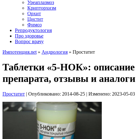
Уреаплазмоз
Крипторхизм
Орхит
Цистит
Фимоз
Репродуктология
Про здоровье
Вопрос врачу
Импотенция.net
»
Андрология
»
Простатит
Таблетки «5-НОК»: описание
препарата, отзывы и аналоги
Простатит
| Опубликовано:
2014-08-25
| Изменено:
2023-05-03