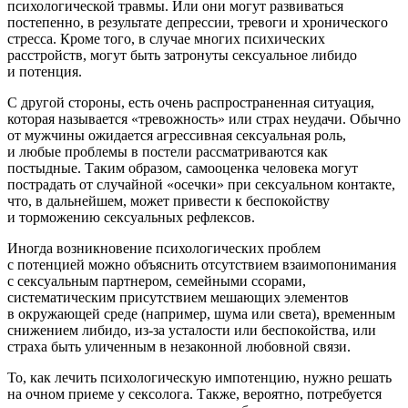
психологической травмы. Или они могут развиваться
постепенно, в результате депрессии, тревоги и хронического
стресса. Кроме того, в случае многих психических
расстройств, могут быть затронуты сексуальное либидо
и потенция.
С другой стороны, есть очень распространенная ситуация,
которая называется «тревожность» или страх неудачи. Обычно
от мужчины ожидается агрессивная сексуальная роль,
и любые проблемы в постели рассматриваются как
постыдные. Таким образом, самооценка человека могут
пострадать от случайной «осечки» при сексуальном контакте,
что, в дальнейшем, может привести к беспокойству
и торможению сексуальных рефлексов.
Иногда возникновение психологических проблем
с потенцией можно объяснить отсутствием взаимопонимания
с сексуальным партнером, семейными ссорами,
систематическим присутствием мешающих элементов
в окружающей среде (например, шума или света), временным
снижением либидо, из-за усталости или беспокойства, или
страха быть уличенным в незаконной любовной связи.
То, как лечить психологическую импотенцию, нужно решать
на очном приеме у сексолога. Также, вероятно, потребуется