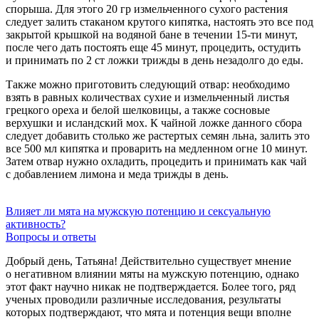
спорыша. Для этого 20 гр измельченного сухого растения
следует залить стаканом крутого кипятка, настоять это все под
закрытой крышкой на водяной бане в течении
15-ти
минут,
после чего дать постоять еще 45 минут, процедить, остудить
и принимать по 2 ст ложки трижды в день незадолго до еды.
Также можно приготовить следующий отвар: необходимо
взять в равных количествах сухие и измельченный листья
грецкого ореха и белой шелковицы, а также сосновые
верхушки и исландский мох. К чайной ложке данного сбора
следует добавить столько же растертых семян льна, залить это
все 500 мл кипятка и проварить на медленном огне 10 минут.
Затем отвар нужно охладить, процедить и принимать как чай
с добавлением лимона и меда трижды в день.
Влияет ли мята на мужскую потенцию и сексуальную
активность?
Вопросы и ответы
Добрый день, Татьяна! Действительно существует мнение
о негативном влиянии мяты на мужскую потенцию, однако
этот факт научно никак не подтверждается. Более того, ряд
ученых проводили различные исследования, результаты
которых подтверждают, что мята и потенция вещи вполне