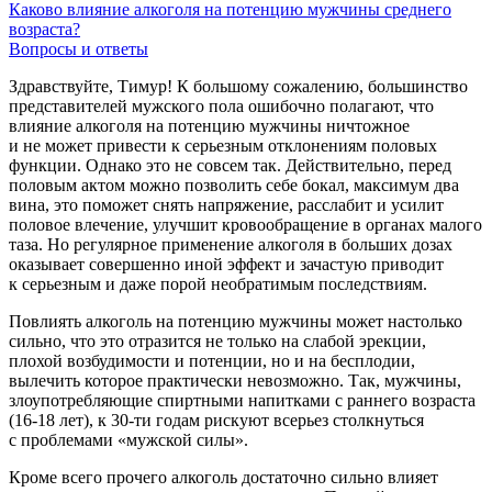
Каково влияние алкоголя на потенцию мужчины среднего
возраста?
Вопросы и ответы
Здравствуйте, Тимур! К большому сожалению, большинство
представителей мужского пола ошибочно полагают, что
влияние алкоголя на потенцию мужчины ничтожное
и не может привести к серьезным отклонениям половых
функции. Однако это не совсем так. Действительно, перед
половым актом можно позволить себе бокал, максимум два
вина, это поможет снять напряжение, расслабит и усилит
половое влечение, улучшит кровообращение в органах малого
таза. Но регулярное применение алкоголя в больших дозах
оказывает совершенно иной эффект и зачастую приводит
к серьезным и даже порой необратимым последствиям.
Повлиять алкоголь на потенцию мужчины может настолько
сильно, что это отразится не только на слабой эрекции,
плохой возбудимости и потенции, но и на бесплодии,
вылечить которое практически невозможно. Так, мужчины,
злоупотребляющие спиртными напитками с раннего возраста
(16-18 лет),
к
30-ти
годам рискуют всерьез столкнуться
с проблемами «мужской силы».
Кроме всего прочего алкоголь достаточно сильно влияет