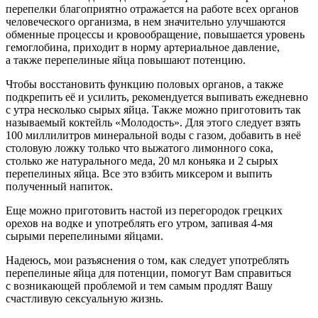
перепелки благоприятно отражается на работе всех органов
человеческого организма, в нем значительно улучшаются
обменные процессы и кровообращение, повышается уровень
гемоглобина, приходит в норму артериальное давление,
а также перепелиные яйца повышают потенцию.
Чтобы восстановить функцию половых органов, а также
подкрепить её и усилить, рекомендуется выпивать ежедневно
с утра несколько сырых яйца. Также можно приготовить так
называемый коктейль «Молодость». Для этого следует взять
100 миллилитров минеральной воды с газом, добавить в неё
столовую ложку только что выжатого лимонного сока,
столько же натурального меда, 20 мл коньяка и 2 сырых
перепелиных яйца. Все это взбить миксером и выпить
полученный напиток.
Еще можно приготовить настой из перегородок грецких
орехов на водке и употреблять его утром, запивая 4-мя
сырыми перепелиными яйцами.
Надеюсь, мои разъяснения о том, как следует употреблять
перепелиные яйца для потенции, помогут Вам справиться
с возникающей проблемой и тем самым продлят Вашу
счастливую сексуальную жизнь.