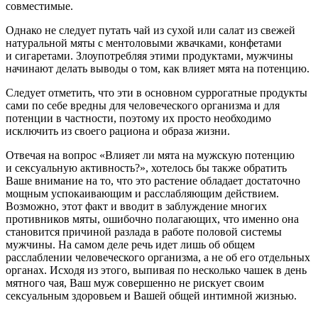
совместимые.
Однако не следует путать чай из сухой или салат из свежей
натуральной мяты с ментоловыми жвачками, конфетами
и сигаретами. Злоупотребляя этими продуктами, мужчины
начинают делать выводы о том, как влияет мята на потенцию.
Следует отметить, что эти в основном суррогатные продукты
сами по себе вредны для человеческого организма и для
потенции в частности, поэтому их просто необходимо
исключить из своего рациона и образа жизни.
Отвечая на вопрос «Влияет ли мята на мужскую потенцию
и сексуальную активность?», хотелось бы также обратить
Ваше внимание на то, что это растение обладает достаточно
мощным успокаивающим и расслабляющим действием.
Возможно, этот факт и вводит в заблуждение многих
противников мяты, ошибочно полагающих, что именно она
становится причиной разлада в работе половой системы
мужчины. На самом деле речь идет лишь об общем
расслаблении человеческого организма, а не об его отдельных
органах. Исходя из этого, выпивая по несколько чашек в день
мятного чая, Ваш муж совершенно не рискует своим
сексуальным здоровьем и Вашей общей интимной жизнью.