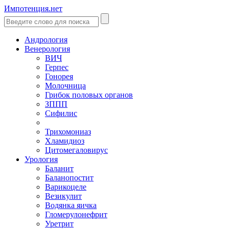
Импотенция.нет
Андрология
Венерология
ВИЧ
Герпес
Гонорея
Молочница
Грибок половых органов
ЗППП
Сифилис
Трихомониаз
Хламидиоз
Цитомегаловирус
Урология
Баланит
Баланопостит
Варикоцеле
Везикулит
Водянка яичка
Гломерулонефрит
Уретрит