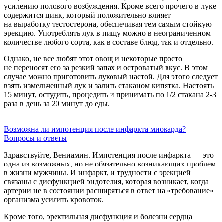
усилению полового возбуждения. Кроме всего прочего в луке
содержится цинк, который положительно влияет
на выработку тестостерона, обеспечивая тем самым стойкую
эрекцию. Употреблять лук в пищу можно в неограниченном
количестве любого сорта, как в составе блюд, так и отдельно.
Однако, не все любят этот овощ и некоторые просто
не переносят его за резкий запах и островатый вкус. В этом
случае можно приготовить луковый настой. Для этого следует
взять измельченный лук и залить стаканом кипятка. Настоять
15 минут, остудить, процедить и принимать по 1/2 стакана
2-3
раза в день за 20 минут до еды.
Возможна ли импотенция после инфаркта миокарда?
Вопросы и ответы
Здравствуйте, Вениамин. Импотенция после инфаркта — это
одна из возможных, но не обязательно возникающих проблем
в жизни мужчины. И инфаркт, и трудности с эрекцией
связаны с дисфункцией эндотелия, которая возникает, когда
артерии не в состоянии расширяться в ответ на «требование»
организма усилить кровоток.
Кроме того, эректильная дисфункция и болезни сердца