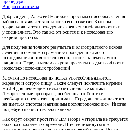
процедура?
Вопросы и ответы
Добрый день, Алексей! Наиболее простым способом лечения
заболевания является остановка его развития. Залогом
здоровья является проведение своевременной диагностики
у специалиста. Это так же относится и к исследованию
секрета простаты.
Для получения точного результата и благоприятного исхода
лечения необходимо грамотное проведение самого
исследования и ответственная подготовка к нему самого
пациента. Перед взятием секрета простаты следует соблюсти
несколько несложных требований.
За сутки до исследования нельзя употреблять алкоголь,
жареную и острую пищу. Также следует исключить курение.
На
3-4
дня необходимо исключить половые контакты.
Лекарственные препараты, особенно антибиотики,
необходимо прекратить принимать. Перед анализом не стоит
заниматься спортом и активным времяпровождением. Иногда
потребуется очистительная клизма.
Как берут секрет простаты? Для забора материала не требуется
большого количества времени. В течение минуты врач
массажирует простату через стенку прямой кишки. После