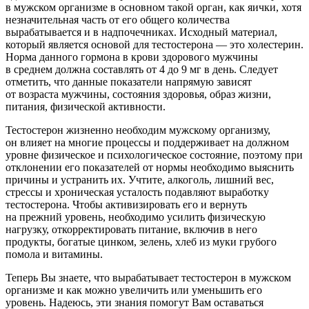
в мужском организме в основном такой орган, как яички, хотя
незначительная часть от его общего количества
вырабатывается и в надпочечниках. Исходный материал,
который является основой для тестостерона — это холестерин.
Норма данного гормона в крови здорового мужчины
в среднем должна составлять от 4 до 9 мг в день. Следует
отметить, что данные показатели напрямую зависят
от возраста мужчины, состояния здоровья, образ жизни,
питания, физической активности.
Тестостерон жизненно необходим мужскому организму,
он влияет на многие процессы и поддерживает на должном
уровне физическое и психологическое состояние, поэтому при
отклонении его показателей от нормы необходимо выяснить
причины и устранить их. Учтите, алкоголь, лишний вес,
стрессы и хроническая усталость подавляют выработку
тестостерона. Чтобы активизировать его и вернуть
на прежний уровень, необходимо усилить физическую
нагрузку, откорректировать питание, включив в него
продукты, богатые цинком, зелень, хлеб из муки грубого
помола и витамины.
Теперь Вы знаете, что вырабатывает тестостерон в мужском
организме и как можно увеличить или уменьшить его
уровень. Надеюсь, эти знания помогут Вам оставаться