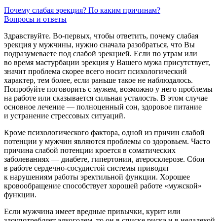
Почему слабая эрекция? По каким причинам?
Вопросы и ответы
Здравствуйте. Во-первых, чтобы ответить, почему слабая
эрекция у мужчины, нужно сначала разобраться, что Вы
подразумеваете под слабой эрекцией. Если по утрам или
во время мастурбации эрекция у Вашего мужа присутствует,
значит проблема скорее всего носит психологический
характер, тем более, если раньше такое не наблюдалось.
Попробуйте поговорить с мужем, возможно у него проблемы
на работе или сказывается сильная усталость. В этом случае
основное лечение — полноценный сон, здоровое питание
и устранение стрессовых ситуаций.
Кроме психологического фактора, одной из причин слабой
потенции у мужчин являются проблемы со здоровьем. Часто
причина слабой потенции кроется в соматических
заболеваниях — диабете, гипертонии, атеросклерозе. Сбои
в работе сердечно-сосудистой системы приводят
к нарушениям работы эректильной функции. Хорошее
кровообращение способствует хорошей работе «мужской»
функции.
Если мужчина имеет вредные привычки, курит или
злоупотребляет алкоголем, то он в списке риска и в недалекой