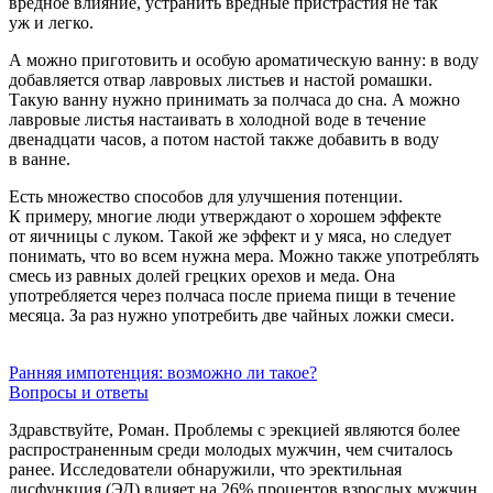
вредное влияние, устранить вредные пристрастия не так
уж и легко.
А можно приготовить и особую ароматическую ванну: в воду
добавляется отвар лавровых листьев и настой ромашки.
Такую ванну нужно принимать за полчаса до сна. А можно
лавровые листья настаивать в холодной воде в течение
двенадцати часов, а потом настой также добавить в воду
в ванне.
Есть множество способов для улучшения потенции.
К примеру, многие люди утверждают о хорошем эффекте
от яичницы с луком. Такой же эффект и у мяса, но следует
понимать, что во всем нужна мера. Можно также употреблять
смесь из равных долей грецких орехов и меда. Она
употребляется через полчаса после приема пищи в течение
месяца. За раз нужно употребить две чайных ложки смеси.
Ранняя импотенция: возможно ли такое?
Вопросы и ответы
Здравствуйте, Роман. Проблемы с эрекцией являются более
распространенным среди молодых мужчин, чем считалось
ранее. Исследователи обнаружили, что эректильная
дисфункция (ЭД) влияет на 26% процентов взрослых мужчин