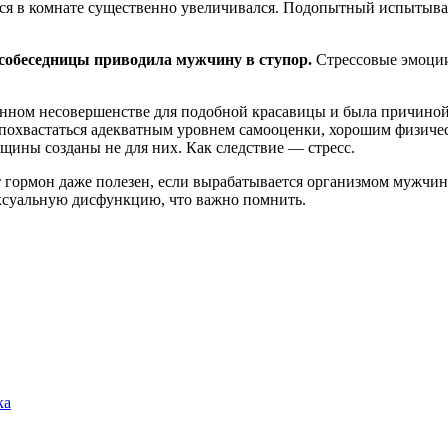
егося в комнате существенно увеличивался. Подопытный испытыв
собеседницы приводила мужчину в ступор.
Стрессовые эмоции
нном несовершенстве для подобной красавицы и была причиной
 похвастаться адекватным уровнем самооценки, хорошим физичес
щины созданы не для них. Как следствие — стресс.
т гормон даже полезен, если вырабатывается организмом мужчин
сексуальную дисфункцию, что важно помнить.
ка