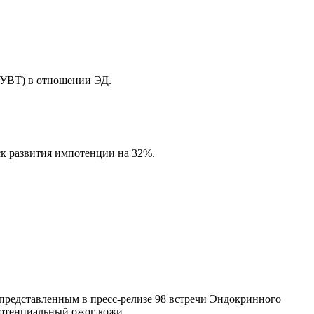
ЭУВТ) в отношении ЭД.
ск развития импотенции на 32%.
редставленным в пресс-релизе 98 встречи Эндокринного
потенциальный ожог кожи.