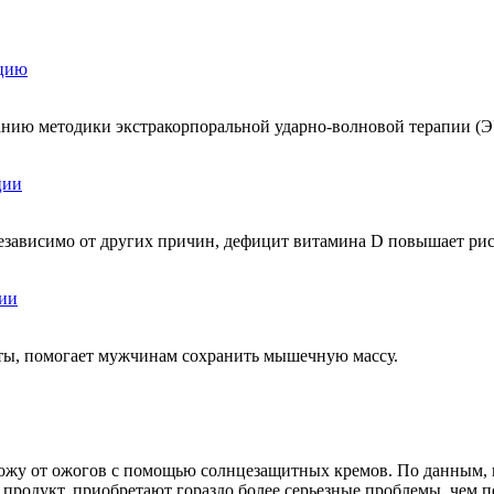
кцию
ованию методики экстракорпоральной ударно-волновой терапии (
ции
независимо от других причин, дефицит витамина D повышает ри
нии
еты, помогает мужчинам сохранить мышечную массу.
жу от ожогов с помощью солнцезащитных кремов. По данным, п
 продукт, приобретают гораздо более серьезные проблемы, чем 