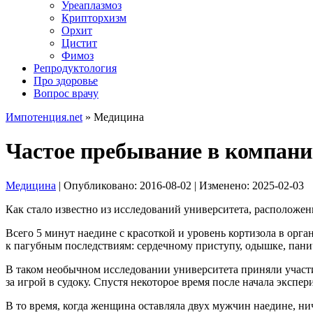
Уреаплазмоз
Крипторхизм
Орхит
Цистит
Фимоз
Репродуктология
Про здоровье
Вопрос врачу
Импотенция.net
»
Медицина
Частое пребывание в компани
Медицина
| Опубликовано:
2016-08-02
| Изменено:
2025-02-03
Как стало известно из исследований университета, расположен
Всего 5 минут наедине с красоткой и уровень кортизола в ор
к пагубным последствиям: сердечному приступу, одышке, пани
В таком необычном исследовании университета приняли участи
за игрой в судоку. Спустя некоторое время после начала эксп
В то время, когда женщина оставляла двух мужчин наедине, ни