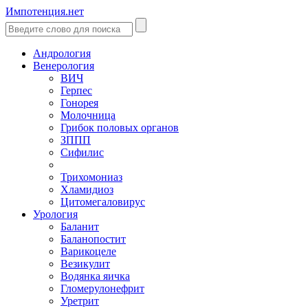
Импотенция.нет
Андрология
Венерология
ВИЧ
Герпес
Гонорея
Молочница
Грибок половых органов
ЗППП
Сифилис
Трихомониаз
Хламидиоз
Цитомегаловирус
Урология
Баланит
Баланопостит
Варикоцеле
Везикулит
Водянка яичка
Гломерулонефрит
Уретрит