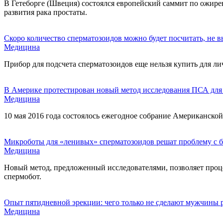
В Гетеборге (Швеция) состоялся европейский саммит по ожирен
развития рака простаты.
Скоро количество сперматозоидов можно будет посчитать, не в
Медицина
Прибор для подсчета сперматозоидов еще нельзя купить для ли
В Америке протестирован новый метод исследования ПСА для 
Медицина
10 мая 2016 года состоялось ежегодное собрание Американско
Микроботы для «ленивых» сперматозоидов решат проблему с 
Медицина
Новый метод, предложенный исследователями, позволяет проц
спермобот.
Опыт пятидневной эрекции: чего только не сделают мужчины 
Медицина