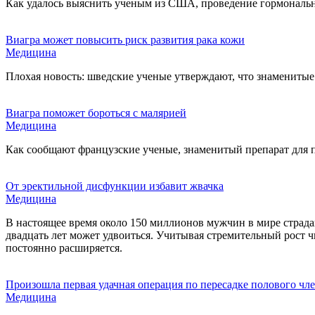
Как удалось выяснить ученым из США, проведение гормональн
Виагра может повысить риск развития рака кожи
Медицина
Плохая новость: шведские ученые утверждают, что знамениты
Виагра поможет бороться с малярией
Медицина
Как сообщают французские ученые, знаменитый препарат для 
От эректильной дисфункции избавит жвачка
Медицина
В настоящее время около 150 миллионов мужчин в мире страда
двадцать лет может удвоиться. Учитывая стремительный рост 
постоянно расширяется.
Произошла первая удачная операция по пересадке полового чл
Медицина