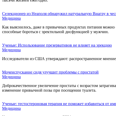
тысячи жизней ежегодно.
Селекционер из Неаполя обнаружил натуральную Виагру в чес
Медицина
Как выяснилось, даже в привычных продуктах питания можно о
способные бороться с эректильной дисфункцией у мужчин.
Ученые: Использование презервативов не влияет на эрекцию
Медицина
Исследователи из США утверждают: распространенное мнение 
Мочеиспускание сидя улучшит проблемы с простатой
Медицина
Доброкачественное увеличение простаты с возрастом затрагив
изменение привычной позы при посещении туалета.
Ученые: тестостероновая терапия не поможет избавиться от и
Медицина