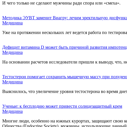
И чего только не сделают мужчины ради спора или «смеха».
Методика ЭУВТ заменит Виагру: лечим эректильную дисфун
Медицина
Уже на протяжении нескольких лет ведется работа по тестир
Дефицит витамина D может быть причиной развития импотен
Медицина
На основании расчетов исследователи пришли к выводу, что, 
Тестостерон помогает сохранить мышечную массу при похуде
Медицина
Выяснилось, что увеличение уровня тестостерона во время ди
Ученые: к бесплодию может привести солнцезащитный крем
Медицина
Многие люди, особенно на южных курортах, защищают свою ко
Общества (Endocrine Society), мужчины, использующие данный