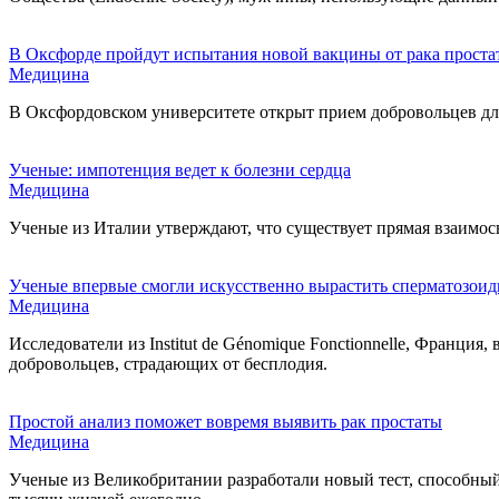
В Оксфорде пройдут испытания новой вакцины от рака проста
Медицина
В Оксфордовском университете открыт прием добровольцев дл
Ученые: импотенция ведет к болезни сердца
Медицина
Ученые из Италии утверждают, что существует прямая взаимо
Ученые впервые смогли искусственно вырастить сперматозои
Медицина
Исследователи из Institut de Génomique Fonctionnellе, Франци
добровольцев, страдающих от бесплодия.
Простой анализ поможет вовремя выявить рак простаты
Медицина
Ученые из Великобритании разработали новый тест, способный