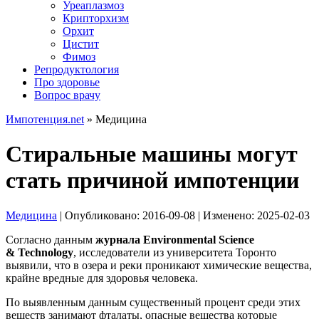
Уреаплазмоз
Крипторхизм
Орхит
Цистит
Фимоз
Репродуктология
Про здоровье
Вопрос врачу
Импотенция.net
»
Медицина
Стиральные машины могут
стать причиной импотенции
Медицина
| Опубликовано:
2016-09-08
| Изменено:
2025-02-03
Согласно данным
журнала Environmental Science
& Technology
, исследователи из университета Торонто
выявили, что в озера и реки проникают химические вещества,
крайне вредные для здоровья человека.
По выявленным данным существенный процент среди этих
веществ занимают фталаты, опасные вещества которые