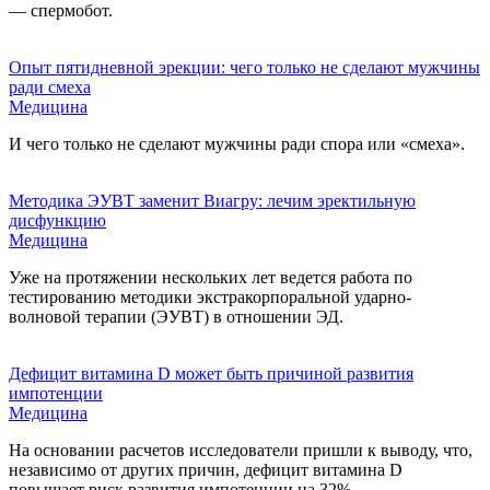
— спермобот.
Опыт пятидневной эрекции: чего только не сделают мужчины
ради смеха
Медицина
И чего только не сделают мужчины ради спора или «смеха».
Методика ЭУВТ заменит Виагру: лечим эректильную
дисфункцию
Медицина
Уже на протяжении нескольких лет ведется работа по
тестированию методики экстракорпоральной ударно-
волновой терапии (ЭУВТ) в отношении ЭД.
Дефицит витамина D может быть причиной развития
импотенции
Медицина
На основании расчетов исследователи пришли к выводу, что,
независимо от других причин, дефицит витамина D
повышает риск развития импотенции на 32%.