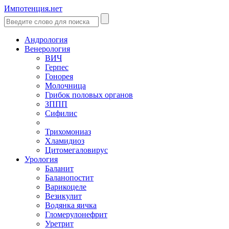
Импотенция.нет
Андрология
Венерология
ВИЧ
Герпес
Гонорея
Молочница
Грибок половых органов
ЗППП
Сифилис
Трихомониаз
Хламидиоз
Цитомегаловирус
Урология
Баланит
Баланопостит
Варикоцеле
Везикулит
Водянка яичка
Гломерулонефрит
Уретрит