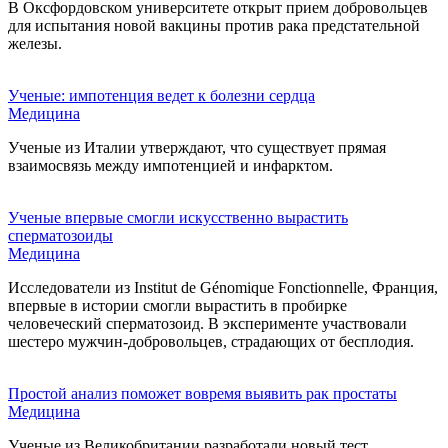
В Оксфордовском университете открыт прием добровольцев
для испытания новой вакцины против рака предстательной
железы.
Ученые: импотенция ведет к болезни сердца
Медицина
Ученые из Италии утверждают, что существует прямая
взаимосвязь между импотенцией и инфарктом.
Ученые впервые смогли искусственно вырастить
сперматозоиды
Медицина
Исследователи из Institut de Génomique Fonctionnellе, Франция,
впервые в истории смогли вырастить в пробирке
человеческий сперматозоид. В эксперименте участвовали
шестеро мужчин-добровольцев, страдающих от бесплодия.
Простой анализ поможет вовремя выявить рак простаты
Медицина
Ученые из Великобритании разработали новый тест,