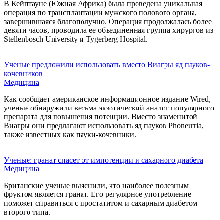
В Кейптауне (Южная Африка) была проведена уникальная
операция по трансплантации мужского полового органа,
завершившаяся благополучно. Операция продолжалась более
девяти часов, проводила ее объединенная группа хирургов из
Stellenbosch University и Tygerberg Hospital.
Ученые предложили использовать вместо Виагры яд пауков-
кочевников
Медицина
Как сообщает американское информационное издание Wired,
ученые обнаружили весьма экзотический аналог популярного
препарата для повышения потенции. Вместо знаменитой
Виагры они предлагают использовать яд пауков Phoneutria,
также известных как пауки-кочевники.
Ученые: гранат спасет от импотенции и сахарного диабета
Медицина
Британские ученые выяснили, что наиболее полезным
фруктом является гранат. Его регулярное употребление
поможет справиться с простатитом и сахарным диабетом
второго типа.