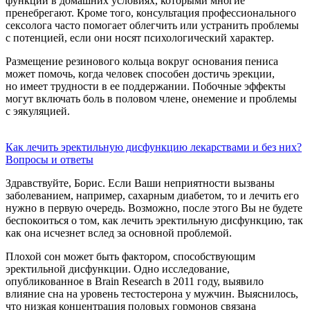
функции в домашних условиях, которыми многие
пренебрегают. Кроме того, консультация профессионального
сексолога часто помогает облегчить или устранить проблемы
с потенцией, если они носят психологический характер.
Размещение резинового кольца вокруг основания пениса
может помочь, когда человек способен достичь эрекции,
но имеет трудности в ее поддержании. Побочные эффекты
могут включать боль в половом члене, онемение и проблемы
с эякуляцией.
Как лечить эректильную дисфункцию лекарствами и без них?
Вопросы и ответы
Здравствуйте, Борис. Если Ваши неприятности вызваны
заболеванием, например, сахарным диабетом, то и лечить его
нужно в первую очередь. Возможно, после этого Вы не будете
беспокоиться о том, как лечить эректильную дисфункцию, так
как она исчезнет вслед за основной проблемой.
Плохой сон может быть фактором, способствующим
эректильной дисфункции. Одно исследование,
опубликованное в Brain Research в 2011 году, выявило
влияние сна на уровень тестостерона у мужчин. Выяснилось,
что низкая концентрация половых гормонов связана