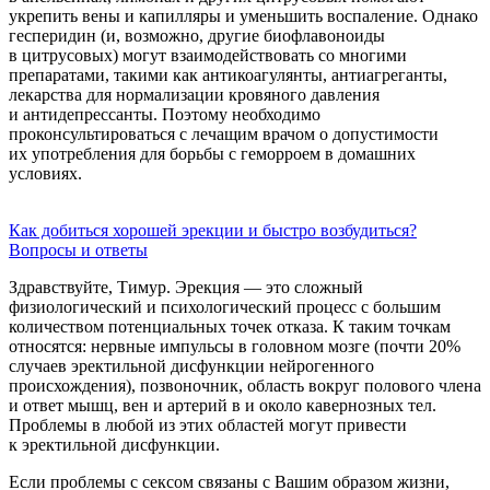
укрепить вены и капилляры и уменьшить воспаление. Однако
гесперидин (и, возможно, другие биофлавоноиды
в цитрусовых) могут взаимодействовать со многими
препаратами, такими как антикоагулянты, антиагреганты,
лекарства для нормализации кровяного давления
и антидепрессанты. Поэтому необходимо
проконсультироваться с лечащим врачом о допустимости
их употребления для борьбы с геморроем в домашних
условиях.
Как добиться хорошей эрекции и быстро возбудиться?
Вопросы и ответы
Здравствуйте, Тимур. Эрекция — это сложный
физиологический и психологический процесс с большим
количеством потенциальных точек отказа. К таким точкам
относятся: нервные импульсы в головном мозге (почти 20%
случаев эректильной дисфункции нейрогенного
происхождения), позвоночник, область вокруг полового члена
и ответ мышц, вен и артерий в и около кавернозных тел.
Проблемы в любой из этих областей могут привести
к эректильной дисфункции.
Если проблемы с сексом связаны с Вашим образом жизни,