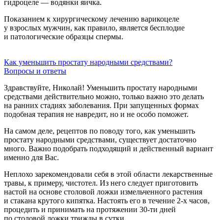
гидроцеле — водянки яичка.
Показанием к хирургическому лечению варикоцеле
у взрослых мужчин, как правило, является бесплодие
и патологические образцы спермы.
Как уменьшить простату народными средствами?
Вопросы и ответы
Здравствуйте, Николай! Уменьшить простату народными
средствами действительно можно, только важно это делать
на ранних стадиях заболевания. При запущенных формах
подобная терапия не навредит, но и не особо поможет.
На самом деле, рецептов по поводу того, как уменьшить
простату народными средствами, существует достаточно
много. Важно подобрать подходящий и действенный вариант
именно для Вас.
Неплохо зарекомендовали себя в этой области лекарственные
травы, к примеру, чистотел. Из него следует приготовить
настой на основе столовой ложки измельченного растения
и стакана крутого кипятка. Настоять его в течение
2-х
часов,
процедить и принимать на протяжении
30-ти
дней
по столовой ложки трижды в сутки.