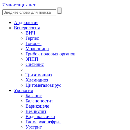
Импотенция.нет
Андрология
Венерология
ВИЧ
Герпес
Гонорея
Молочница
Грибок половых органов
ЗППП
Сифилис
Трихомониаз
Хламидиоз
Цитомегаловирус
Урология
Баланит
Баланопостит
Варикоцеле
Везикулит
Водянка яичка
Гломерулонефрит
Уретрит