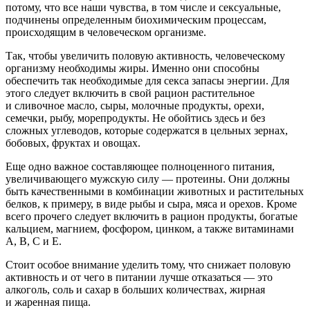
потому, что все наши чувства, в том числе и сексуальные,
подчинены определенным биохимическим процессам,
происходящим в человеческом организме.
Так, чтобы увеличить половую активность, человеческому
организму необходимы жиры. Именно они способны
обеспечить так необходимые для секса запасы энергии. Для
этого следует включить в свой рацион растительное
и сливочное масло, сыры, молочные продукты, орехи,
семечки, рыбу, морепродукты. Не обойтись здесь и без
сложных углеводов, которые содержатся в цельных зернах,
бобовых, фруктах и овощах.
Еще одно важное составляющее полноценного питания,
увеличивающего мужскую силу — протеины. Они должны
быть качественными в комбинации животных и растительных
белков, к примеру, в виде рыбы и сыра, мяса и орехов. Кроме
всего прочего следует включить в рацион продукты, богатые
кальцием, магнием, фосфором, цинком, а также витаминами
А, В, С и Е.
Стоит особое внимание уделить тому, что снижает половую
активность и от чего в питании лучше отказаться — это
алкоголь, соль и сахар в больших количествах, жирная
и жаренная пища.