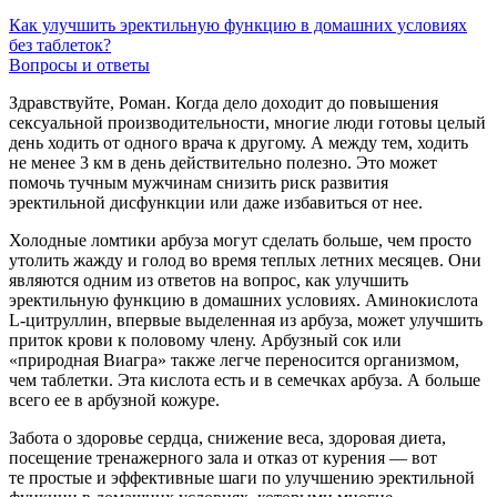
Как улучшить эректильную функцию в домашних условиях
без таблеток?
Вопросы и ответы
Здравствуйте, Роман. Когда дело доходит до повышения
сексуальной производительности, многие люди готовы целый
день ходить от одного врача к другому. А между тем, ходить
не менее 3 км в день действительно полезно. Это может
помочь тучным мужчинам снизить риск развития
эректильной дисфункции или даже избавиться от нее.
Холодные ломтики арбуза могут сделать больше, чем просто
утолить жажду и голод во время теплых летних месяцев. Они
являются одним из ответов на вопрос, как улучшить
эректильную функцию в домашних условиях. Аминокислота
L-цитруллин,
впервые выделенная из арбуза, может улучшить
приток крови к половому члену. Арбузный сок или
«природная Виагра» также легче переносится организмом,
чем таблетки. Эта кислота есть и в семечках арбуза. А больше
всего ее в арбузной кожуре.
Забота о здоровье сердца, снижение веса, здоровая диета,
посещение тренажерного зала и отказ от курения — вот
те простые и эффективные шаги по улучшению эректильной