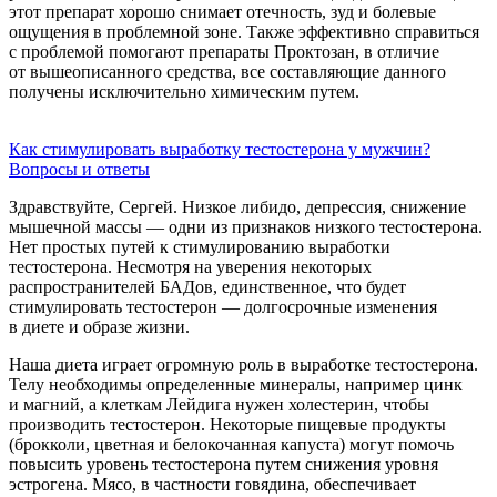
этот препарат хорошо снимает отечность, зуд и болевые
ощущения в проблемной зоне. Также эффективно справиться
с проблемой помогают препараты Проктозан, в отличие
от вышеописанного средства, все составляющие данного
получены исключительно химическим путем.
Как стимулировать выработку тестостерона у мужчин?
Вопросы и ответы
Здравствуйте, Сергей. Низкое либидо, депрессия, снижение
мышечной массы — одни из признаков низкого тестостерона.
Нет простых путей к стимулированию выработки
тестостерона. Несмотря на уверения некоторых
распространителей БАДов, единственное, что будет
стимулировать тестостерон — долгосрочные изменения
в диете и образе жизни.
Наша диета играет огромную роль в выработке тестостерона.
Телу необходимы определенные минералы, например цинк
и магний, а клеткам Лейдига нужен холестерин, чтобы
производить тестостерон. Некоторые пищевые продукты
(брокколи, цветная и белокочанная капуста) могут помочь
повысить уровень тестостерона путем снижения уровня
эстрогена. Мясо, в частности говядина, обеспечивает