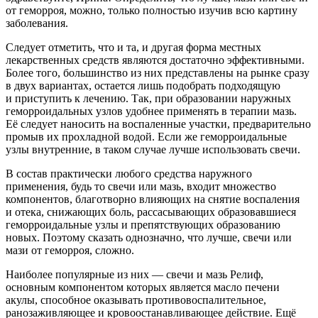
от геморроя, можно, только полностью изучив всю картину
заболевания.
Следует отметить, что и та, и другая форма местных
лекарственных средств являются достаточно эффективными.
Более того, большинство из них представлены на рынке сразу
в двух вариантах, остается лишь подобрать подходящую
и приступить к лечению. Так, при образовании наружных
геморроидальных узлов удобнее применять в терапии мазь.
Её следует наносить на воспаленные участки, предварительно
промыв их прохладной водой. Если же геморроидальные
узлы внутренние, в таком случае лучше использовать свечи.
В состав практически любого средства наружного
применения, будь то свечи или мазь, входит множество
компонентов, благотворно влияющих на снятие воспаления
и отека, снижающих боль, рассасывающих образовавшиеся
геморроидальные узлы и препятствующих образованию
новых. Поэтому сказать однозначно, что лучше, свечи или
мази от геморроя, сложно.
Наиболее популярные из них — свечи и мазь Релиф,
основным компонентом которых является масло печени
акулы, способное оказывать противовоспалительное,
ранозаживляющее и кровоостанавливающее действие. Ещё