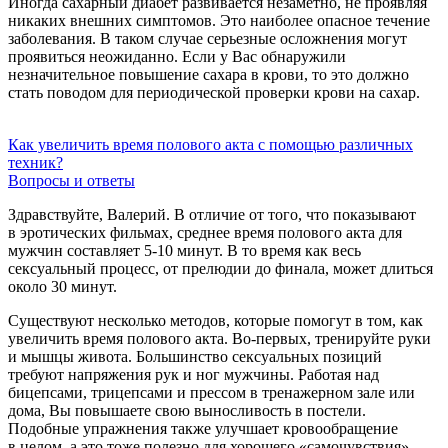
Иногда сахарный диабет развивается незаметно, не проявляя
никаких внешних симптомов. Это наиболее опасное течение
заболевания. В таком случае серьезные осложнения могут
проявиться неожиданно. Если у Вас обнаружили
незначительное повышение сахара в крови, то это должно
стать поводом для периодической проверки крови на сахар.
Как увеличить время полового акта с помощью различных
техник?
Вопросы и ответы
Здравствуйте, Валерий. В отличие от того, что показывают
в эротических фильмах, среднее время полового акта для
мужчин составляет
5-10 минут.
В то время как весь
сексуальный процесс, от прелюдии до финала, может длиться
около 30 минут.
Существуют несколько методов, которые помогут в том, как
увеличить время полового акта. Во-первых, тренируйте руки
и мышцы живота. Большинство сексуальных позиций
требуют напряжения рук и ног мужчины. Работая над
бицепсами, трицепсами и прессом в тренажерном зале или
дома, Вы повышаете свою выносливость в постели.
Подобные упражнения также улучшает кровообращение
в целом, а это тоже полезно для хорошего «самочувствия»