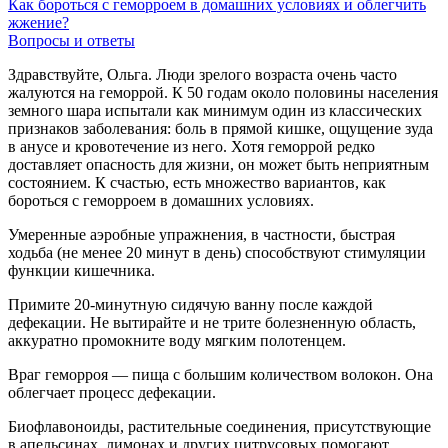
Как бороться с геморроем в домашних условиях и облегчить
жжение?
Вопросы и ответы
Здравствуйте, Ольга. Люди зрелого возраста очень часто
жалуются на геморрой. К 50 годам около половины населения
земного шара испытали как минимум один из классических
признаков заболевания: боль в прямой кишке, ощущение зуда
в анусе и кровотечение из него. Хотя геморрой редко
доставляет опасность для жизни, он может быть неприятным
состоянием. К счастью, есть множество вариантов, как
бороться с геморроем в домашних условиях.
Умеренные аэробные упражнения, в частности, быстрая
ходьба (не менее 20 минут в день) способствуют стимуляции
функции кишечника.
Примите
20-минутную
сидячую ванну после каждой
дефекации. Не вытирайте и не трите болезненную область,
аккуратно промокните воду мягким полотенцем.
Враг геморроя — пища с большим количеством волокон. Она
облегчает процесс дефекации.
Биофлавоноиды, растительные соединения, присутствующие
в апельсинах, лимонах и других цитрусовых помогают