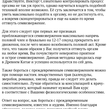
Здравствуйте, Виктор! Сознательно контролировать процесс
оргазма не так уж просто, однако научиться владеть подобной
техникой вполне возможно. Её суть заключается в том, чтобы
уметь максимально подойти к оргазму, но не достигнуть его,
а вовремя сконцентрироваться и еще на какое-то время
оттянуть семяизвержение.
Для этого следует при первых же признаках
приближающегося семяизвержения максимально напрячь
половой член и буквально на
12-17
секунд прекратить все
движения, после чего можно возобновить половой акт. Кроме
того, что таким образом у Вас получится оттянуть оргазм
на любое время, Вы почувствуете невероятно приятное
и острое семяизвержение. Данная методика зародилась еще
в Древнем Китае и успешно используется по сей день.
Также бороться с преждевременным семяизвержением можно
при помощи настоек лекарственных трав (календулы,
зверобоя, ромашки, хмеля), правда не следует это делать
самостоятельно. Лучше обратиться за консультацией к врачу-
сексопатологу, который назначит нужный Вам курс
в соответствие с Вашими физиологическими особенностями.
Ответ на вопрос, как бороться с преждевременным
семяизвержением, известен и иудеям. Именно благодаря