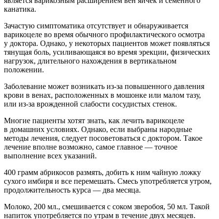
является варикозным расширением вен яичек и семенного
канатика.
Зачастую симптоматика отсутствует и обнаруживается
варикоцеле во время обычного профилактического осмотра
у доктора. Однако, у некоторых пациентов может появляться
тянущая боль, усиливающаяся во время эрекции, физических
нагрузок, длительного нахождения в вертикальном
положении.
Заболевание может возникать из-за повышенного давления
крови в венах, расположенных в мошонке или малом тазу,
или из-за врожденной слабости сосудистых стенок.
Многие пациенты хотят знать, как лечить варикоцеле
в домашних условиях. Однако, если выбраны народные
методы лечения, следует посоветоваться с доктором. Такое
лечение вполне возможно, самое главное — точное
выполнение всех указаний.
400 грамм абрикосов размять, добить к ним чайную ложку
сухого имбиря и все перемешать. Смесь употребляется утром,
продолжительность курса — два месяца.
Молоко, 200 мл., смешивается с соком зверобоя, 50 мл. Такой
напиток употребляется по утрам в течение двух месяцев.