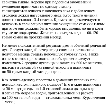
свойства тыквы. Хорошо при подобном заболевании
ежедневно принимать по одному стакану
свежеприготовленного тыквенного сока с добавлением
столовой ложки натурального меда. Курс такого лечения
должен составлять
3-4 недели.
Кроме этого рекомендуется
включить в свой рацион питания очищенные семечки тыквы,
при этом они должны быть хорошо высушены, но ни в коем
случае не поджарены. Желательно съедать в день
100-120
грамм семян на протяжении месяца.
Не менее положительный результат дает и обычный репчатый
лук. Следует каждый вечер перед сном на протяжении
полутора месяца съедать небольшую головку лука. Также
из него можно приготовить настой, для чего следует
измельчить 2 средние луковицы и залить их 600 мг кипятка,
настоять в закрытой укутанной емкости и принимать
по 50 грамм каждый час один день.
Как лечить аденому простаты в домашних условиях при
помощи настоя пчелиного подмора? Его нужно принимать
за 30 минут до еды по
1-й
столовой ложки дважды в день
и запивать медовой водой, приготовленной из расчета
на 100 мл теплой воды — столовая ложка меда. Курс лечения
1 месяц.