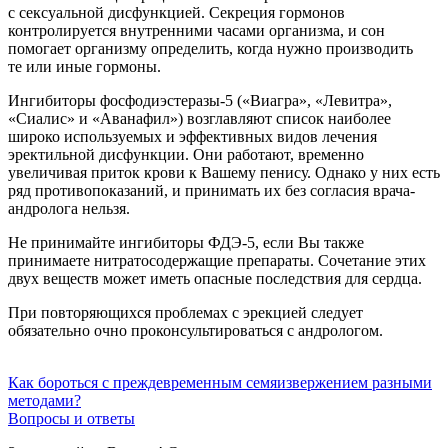
с сексуальной дисфункцией. Секреция гормонов
контролируется внутренними часами организма, и сон
помогает организму определить, когда нужно производить
те или иные гормоны.
Ингибиторы фосфодиэстеразы-5 («Виагра», «Левитра»,
«Сиалис» и «Аванафил») возглавляют список наиболее
широко используемых и эффективных видов лечения
эректильной дисфункции. Они работают, временно
увеличивая приток крови к Вашему пенису. Однако у них есть
ряд противопоказаний, и принимать их без согласия врача-
андролога нельзя.
Не принимайте ингибиторы ФДЭ-5, если Вы также
принимаете нитратосодержащие препараты. Сочетание этих
двух веществ может иметь опасные последствия для сердца.
При повторяющихся проблемах с эрекцией следует
обязательно очно проконсультироваться с андрологом.
Как бороться с преждевременным семяизвержением разными
методами?
Вопросы и ответы