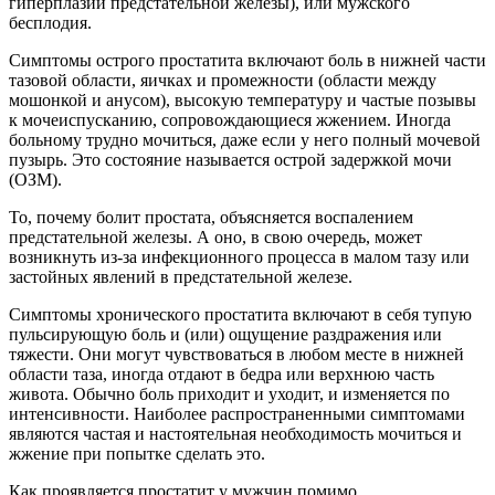
гиперплазии предстательной железы), или мужского
бесплодия.
Симптомы острого простатита включают боль в нижней части
тазовой области, яичках и промежности (области между
мошонкой и анусом), высокую температуру и частые позывы
к мочеиспусканию, сопровождающиеся жжением. Иногда
больному трудно мочиться, даже если у него полный мочевой
пузырь. Это состояние называется острой задержкой мочи
(ОЗМ).
То, почему болит простата, объясняется воспалением
предстательной железы. А оно, в свою очередь, может
возникнуть из-за инфекционного процесса в малом тазу или
застойных явлений в предстательной железе.
Симптомы хронического простатита включают в себя тупую
пульсирующую боль и (или) ощущение раздражения или
тяжести. Они могут чувствоваться в любом месте в нижней
области таза, иногда отдают в бедра или верхнюю часть
живота. Обычно боль приходит и уходит, и изменяется по
интенсивности. Наиболее распространенными симптомами
являются частая и настоятельная необходимость мочиться и
жжение при попытке сделать это.
Как проявляется простатит у мужчин помимо