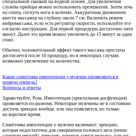
специальной смазкой на водной основе. Для увеличения
службы прибора можно использовать презерватив. Затем лечь
на спину, согнуть ноги в коленях. Аккуратным движением
ввести массажер на глубину около 7 см. Включить режим
вибромассажа, если есть регулятор скорости, используйте его
согласно инструкции. Для первой процедуры достаточно пяти
минут. Далее это время можно увеличить до 15 минут за один
сеанс.
Обычно, положительный эффект такого массажа простаты
достигается после 10 процедур, но в некоторых случаях
возможно увеличение их количества.
Какие симптомы импотенции у мужчин проявляются в
первую очередь?
Вопросы и ответы
Здравствуйте, Роза. Импотенция (эректильная дисфункция)
проявляется по-разному. Некоторые мужчины не в состоянии
достичь эрекции вообще, или она появляется, но только
на короткое время.
Симптомы импотенции у мужчин включают: эрекцию,
которая недостаточна для совершения полового акта (пенис
слишком мягкий), эрекцию, которые длятся недолго, или же