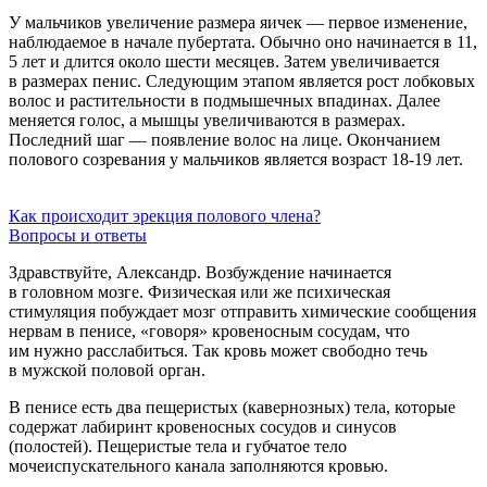
У мальчиков увеличение размера яичек — первое изменение,
наблюдаемое в начале пубертата. Обычно оно начинается в 11,
5 лет и длится около шести месяцев. Затем увеличивается
в размерах пенис. Следующим этапом является рост лобковых
волос и растительности в подмышечных впадинах. Далее
меняется голос, а мышцы увеличиваются в размерах.
Последний шаг — появление волос на лице. Окончанием
полового созревания у мальчиков является возраст
18-19 лет.
Как происходит эрекция полового члена?
Вопросы и ответы
Здравствуйте, Александр. Возбуждение начинается
в головном мозге. Физическая или же психическая
стимуляция побуждает мозг отправить химические сообщения
нервам в пенисе, «говоря» кровеносным сосудам, что
им нужно расслабиться. Так кровь может свободно течь
в мужской половой орган.
В пенисе есть два пещеристых (кавернозных) тела, которые
содержат лабиринт кровеносных сосудов и синусов
(полостей). Пещеристые тела и губчатое тело
мочеиспускательного канала заполняются кровью.