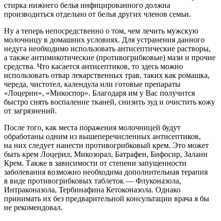
стирка нижнего белья инфицированного должна
производиться отдельно от белья других членов семьи.
Ну а теперь непосредственно о том, чем лечить мужскую
молочницу в домашних условиях. Для устранения данного
недуга необходимо использовать антисептические растворы,
а также антимикотические (противогрибковые) мази и прочие
средства. Что касается антисептиков, то здесь можно
использовать отвар лекарственных трав, таких как ромашка,
череда, чистотел, календула или готовые препараты
«Лоцерин», «Микоспор». Благодаря им у Вас получится
быстро снять воспаление тканей, снизить зуд и очистить кожу
от загрязнений.
После того, как места поражения молочницей будут
обработаны одним из вышеперечисленных антисептиков,
на них следует нанести противогрибковый крем. Это может
быть крем Лоцерил, Микозорал, Батрафен, Бифосир, Залаин
Крем. Также в зависимости от степени запущенности
заболевания возможно необходима дополнительная терапия
в виде противогрибковых таблеток — Флуконазола,
Интраконазола, Тербинафина Кетоконазола. Однако
принимать их без предварительной консультации врача я бы
не рекомендовал.