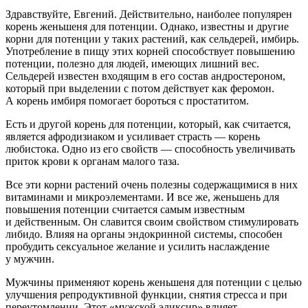
Здравствуйте, Евгений. Действительно, наиболее популярен
корень женьшеня для потенции. Однако, известны и другие
корни для потенции у таких растений, как сельдерей, имбирь.
Употребление в пищу этих корней способствует повышению
потенции, полезно для людей, имеющих лишний вес.
Сельдерей известен входящим в его состав андростероном,
который при выделении с потом действует как феромон.
А корень имбиря помогает бороться с простатитом.
Есть и другой корень для потенции, который, как считается,
является афродизиаком и усиливает страсть — корень
любистока. Одно из его свойств — способность увеличивать
приток крови к органам малого таза.
Все эти корни растений очень полезны содержащимися в них
витаминами и микроэлементами. И все же, женьшень для
повышения потенции считается самым известным
и действенным. Он славится своим свойством стимулировать
либидо. Влияя на органы эндокринной системы, способен
пробудить сексуальное желание и усилить наслаждение
у мужчин.
Мужчины применяют корень женьшеня для потенции с целью
улучшения репродуктивной функции, снятия стресса и при
переутомлении. Этот «мужской эликсир» влияет