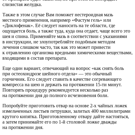
слизистая желудка.
Также в этом случае Вам поможет нестероидная мазь
местного применения, например «Фастум гель» или
«Диклофенак». Её следует наносить на те области, где
ощущается боль, а также туда, куда она отдает, чаще всего это
шея и спина. Применяйте мазь в соответствии с указаниями
в инструкции, не злоупотребляйте подобным методом
лечения слишком часто, так как это может привести
к отравлению организма вредными химическими веществами,
входящими в состав препарата.
Еще один вариант, отвечающий на вопрос «как снять боль
при остеохондрозе шейного отдела» — это обычный
горчичник. Его следует ставить в качестве согревающего
компресса на шею и держать на протяжении
15-ти
минут.
Повторять процедуру рекомендуется несколько раз
на протяжении дня до полного исчезновения боли.
Попробуйте приготовить отвар на основе
2-х
чайных ложек
измельченных листьев петрушки, залитых 400 миллилитрами
крутого кипятка. Приготовленному отвару дайте настояться,
а затем принимайте его по
1-й
столовой ложке дважды
на протяжении дня.