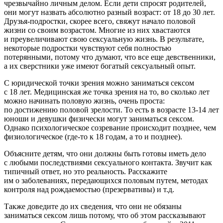
чрезвычайно личным делом. Если дети спросят родителей,
они могут назвать абсолютно разный возраст: от 18 до 30 лет.
Друзья-подростки, скорее всего, свяжут начало половой
жизни со своим возрастом. Многие из них хвастаются
и преувеличивают свою сексуальную жизнь. В результате,
некоторые подростки чувствуют себя полностью
потерянными, потому что думают, что все еще девственники,
а их сверстники уже имеют богатый сексуальный опыт.
С юридической точки зрения можно заниматься сексом
с 18 лет. Медицинская же точка зрения на то, во сколько лет
можно начинать половую жизнь, очень проста:
по достижению половой зрелости. То есть в возрасте 13-14 лет
юноши и девушки физически могут заниматься сексом.
Однако психологическое созревание происходит позднее, чем
физиологическое (где-то к 18 годам, а то и позднее).
Объясните детям, что они должны быть готовы иметь дело
с любыми последствиями сексуального контакта. Звучит как
типичный ответ, но это реальность. Расскажите
им о заболеваниях, передающихся половым путем, методах
контроля над рождаемостью (презервативы) и т.д.
Также доведите до их сведения, что они не обязаны
заниматься сексом лишь потому, что об этом рассказывают