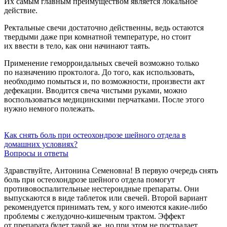
Их самым главным преимуществом является локальное
действие.
Ректальные свечи достаточно действенны, ведь остаются
твердыми даже при комнатной температуре, но стоит
их ввести в тело, как они начинают таять.
Применение геморроидальных свечей возможно только
по назначению проктолога. До того, как использовать,
необходимо помыться и, по возможности, произвести акт
дефекации. Вводится свеча чистыми руками, можно
воспользоваться медицинскими перчатками. После этого
нужно немного полежать.
Как снять боль при остеохондрозе шейного отдела в
домашних условиях?
Вопросы и ответы
Здравствуйте, Антонина Семеновна! В первую очередь снять
боль при остеохондрозе шейного отдела помогут
противовоспалительные нестероидные препараты. Они
выпускаются в виде таблеток или свечей. Второй вариант
рекомендуется принимать тем, у кого имеются какие-либо
проблемы с желудочно-кишечным трактом. Эффект
от препарата будет такой же, но при этом не пострадает