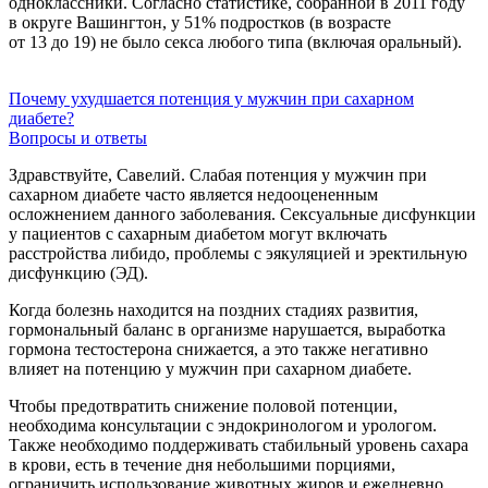
одноклассники. Согласно статистике, собранной в 2011 году
в округе Вашингтон, у 51% подростков (в возрасте
от 13 до 19) не было секса любого типа (включая оральный).
Почему ухудшается потенция у мужчин при сахарном
диабете?
Вопросы и ответы
Здравствуйте, Савелий. Слабая потенция у мужчин при
сахарном диабете часто является недооцененным
осложнением данного заболевания. Сексуальные дисфункции
у пациентов с сахарным диабетом могут включать
расстройства либидо, проблемы с эякуляцией и эректильную
дисфункцию (ЭД).
Когда болезнь находится на поздних стадиях развития,
гормональный баланс в организме нарушается, выработка
гормона тестостерона снижается, а это также негативно
влияет на потенцию у мужчин при сахарном диабете.
Чтобы предотвратить снижение половой потенции,
необходима консультации с эндокринологом и урологом.
Также необходимо поддерживать стабильный уровень сахара
в крови, есть в течение дня небольшими порциями,
ограничить использование животных жиров и ежедневно