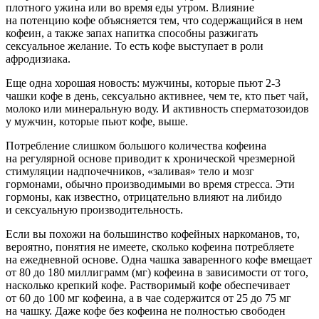
плотного ужина или во время еды утром. Влияние
на потенцию кофе объясняется тем, что содержащийся в нем
кофеин, а также запах напитка способны разжигать
сексуальное желание. То есть кофе выступает в роли
афродизиака.
Еще одна хорошая новость: мужчины, которые пьют
2-3
чашки кофе в день, сексуально активнее, чем те, кто пьет чай,
молоко или минеральную воду. И активность сперматозоидов
у мужчин, которые пьют кофе, выше.
Потребление слишком большого количества кофеина
на регулярной основе приводит к хронической чрезмерной
стимуляции надпочечников, «заливая» тело и мозг
гормонами, обычно производимыми во время стресса. Эти
гормоны, как известно, отрицательно влияют на либидо
и сексуальную производительность.
Если вы похожи на большинство кофейных наркоманов, то,
вероятно, понятия не имеете, сколько кофеина потребляете
на ежедневной основе. Одна чашка заваренного кофе вмещает
от 80 до 180 миллиграмм (мг) кофеина в зависимости от того,
насколько крепкий кофе. Растворимый кофе обеспечивает
от 60 до 100 мг кофеина, а в чае содержится от 25 до 75 мг
на чашку. Даже кофе без кофеина не полностью свободен