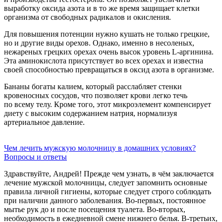
выработку оксида азота и в то же время защищает клетки
организма от свободных радикалов и окисления.
Для повышения потенции нужно кушать не только грецкие,
но и другие виды орехов. Однако, именно в несоленых,
нежареных грецких орехах очень высок уровень
L-аргинина.
Эта аминокислота присутствует во всех орехах и известна
своей способностью превращаться в оксид азота в организме.
Бананы богаты калием, который расслабляет стенки
кровеносных сосудов, что позволяет крови легко течь
по всему телу. Кроме того, этот микроэлемент компенсирует
диету с высоким содержанием натрия, нормализуя
артериальное давление.
Чем лечить мужскую молочницу в домашних условиях?
Вопросы и ответы
Здравствуйте, Андрей! Прежде чем узнать, в чём заключается
лечение мужской молочницы, следует запомнить основные
правила личной гигиены, которые следует строго соблюдать
при наличии данного заболевания. Во-первых, постоянное
мытье рук до и после посещения туалета. Во-вторых,
необходимость в ежедневной смене нижнего белья. В-третьих,