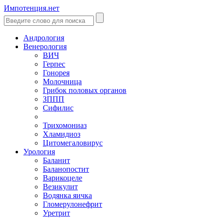
Импотенция.нет
Андрология
Венерология
ВИЧ
Герпес
Гонорея
Молочница
Грибок половых органов
ЗППП
Сифилис
Трихомониаз
Хламидиоз
Цитомегаловирус
Урология
Баланит
Баланопостит
Варикоцеле
Везикулит
Водянка яичка
Гломерулонефрит
Уретрит