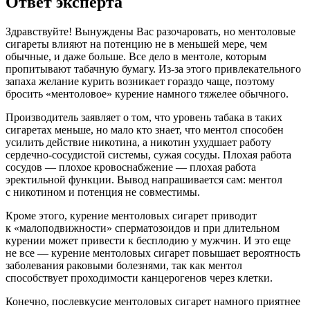
Ответ эксперта
Здравствуйте! Вынуждены Вас разочаровать, но ментоловые
сигареты влияют на потенцию не в меньшей мере, чем
обычные, и даже больше. Все дело в ментоле, которым
пропитывают табачную бумагу. Из-за этого привлекательного
запаха желание курить возникает гораздо чаще, поэтому
бросить «ментоловое» курение намного тяжелее обычного.
Производитель заявляет о том, что уровень табака в таких
сигаретах меньше, но мало кто знает, что ментол способен
усилить действие никотина, а никотин ухудшает работу
сердечно-сосудистой системы, сужая сосуды. Плохая работа
сосудов — плохое кровоснабжение — плохая работа
эректильной функции. Вывод напрашивается сам: ментол
с никотином и потенция не совместимы.
Кроме этого, курение ментоловых сигарет приводит
к «малоподвижности» сперматозоидов и при длительном
курении может привести к бесплодию у мужчин. И это еще
не все — курение ментоловых сигарет повышает вероятность
заболевания раковыми болезнями, так как ментол
способствует проходимости канцерогенов через клетки.
Конечно, послевкусие ментоловых сигарет намного приятнее