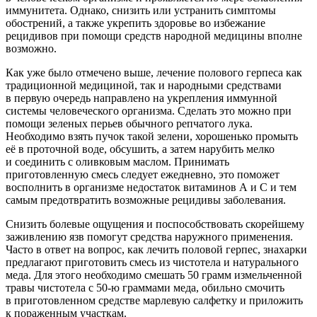
иммунитета. Однако, снизить или устранить симптомы
обострений, а также укрепить здоровье во избежание
рецидивов при помощи средств народной медицины вполне
возможно.
Как уже было отмечено выше, лечение полового герпеса как
традиционной медициной, так и народными средствами
в первую очередь направлено на укрепления иммунной
системы человеческого организма. Сделать это можно при
помощи зеленых перьев обычного репчатого лука.
Необходимо взять пучок такой зелени, хорошенько промыть
её в проточной воде, обсушить, а затем нарубить мелко
и соединить с оливковым маслом. Принимать
приготовленную смесь следует ежедневно, это поможет
восполнить в организме недостаток витаминов А и С и тем
самым предотвратить возможные рецидивы заболевания.
Снизить болевые ощущения и поспособствовать скорейшему
заживлению язв помогут средства наружного применения.
Часто в ответ на вопрос, как лечить половой герпес, знахарки
предлагают приготовить смесь из чистотела и натурального
меда. Для этого необходимо смешать 50 грамм измельченной
травы чистотела с 50-ю граммами меда, обильно смочить
в приготовленном средстве марлевую салфетку и приложить
к пораженным участкам.