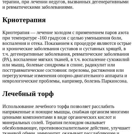
терапии, при лечении недугов, вызванных дегенеративными
и ревматическими заболеваниями.
Криотерапия
Криотерапия — лечение холодом с применением паров азота
при температуре -160 градусов с целью уменьшения боли,
воспаления и отека. Показанием к процедуре являются острые
и хронические заболевания суставов и суставных хрящей, в
т.ч. дегенеративные заболевания, ревматические заболевания
(РА), воспаление мягких тканей, в т.ч. воспаление сухожилий
или мышц, болевые синдромы в спине, радикулит или
посттравматические состояния: переломы, растяжения или
перегрузочные изменения опорно-двигательного аппарата и
неврологические проблемы, например, болезнь Паркинсона.
Лечебный торф
Использование лечебного торфа позволяет расслабить
напряженные и ноющие мышцы, снабжая организм многими
ценными компонентами в виде органических кислот и
минеральных солей. Терапия пелоидом оказывает
обезболивающее, противовоспалительное действие, улучшает
тканевой обмен, иммунитет, оказывает расслабляющее и