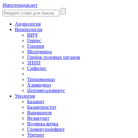
Импотенция.нет
Андрология
Венерология
ВИЧ
Герпес
Гонорея
Молочница
Грибок половых органов
ЗППП
Сифилис
Трихомониаз
Хламидиоз
Цитомегаловирус
Урология
Баланит
Баланопостит
Варикоцеле
Везикулит
Водянка яичка
Гломерулонефрит
Уретрит